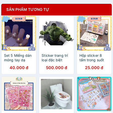
SẢN PHẨM TƯƠNG TỰ
Set 5 Miếng dán
Sticker trang trí
Hộp sticker 8
móng tay dạ
loại đặc biệt
tấm trong suốt
quang mẫu ngẫu
kèm dao tiện ích
40.000 đ
500.000 đ
25.000 đ
nhiên cute làm
quà tặng phụ
kiện cho bé