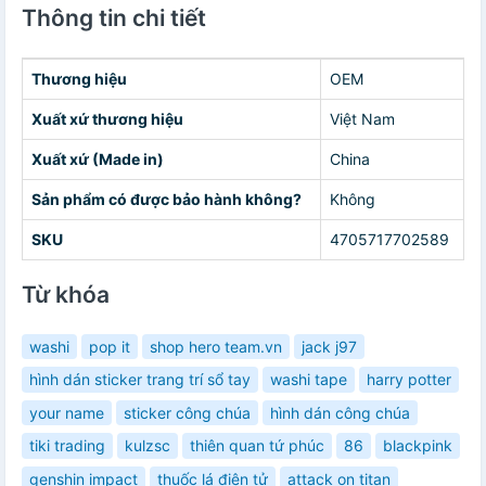
Thông tin chi tiết
Thương hiệu
OEM
Xuất xứ thương hiệu
Việt Nam
Xuất xứ (Made in)
China
Sản phẩm có được bảo hành không?
Không
SKU
4705717702589
Từ khóa
washi
pop it
shop hero team.vn
jack j97
hình dán sticker trang trí sổ tay
washi tape
harry potter
your name
sticker công chúa
hình dán công chúa
tiki trading
kulzsc
thiên quan tứ phúc
86
blackpink
genshin impact
thuốc lá điện tử
attack on titan