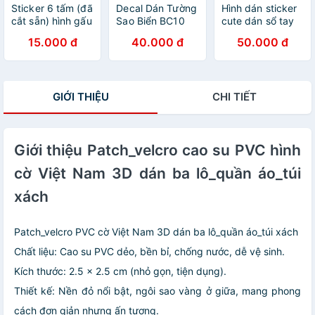
Sticker 6 tấm (đã
Decal Dán Tường
Hình dán sticker
cắt sẵn) hình gấu
Sao Biển BC10
cute dán sổ tay
dâu
(37 x 32 cm)
decor combo
15.000 đ
40.000 đ
50.000 đ
hộp 100 tấm
stickers chống
nước ST2
GIỚI THIỆU
CHI TIẾT
Giới thiệu Patch_velcro cao su PVC hình
cờ Việt Nam 3D dán ba lô_quần áo_túi
xách
Patch_velcro PVC cờ Việt Nam 3D dán ba lô_quần áo_túi xách
Chất liệu: Cao su PVC dẻo, bền bỉ, chống nước, dễ vệ sinh.
Kích thước: 2.5 x 2.5 cm (nhỏ gọn, tiện dụng).
Thiết kế: Nền đỏ nổi bật, ngôi sao vàng ở giữa, mang phong
cách đơn giản nhưng ấn tượng.