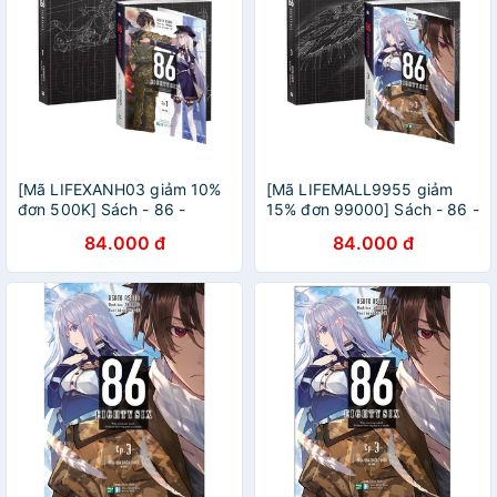
[Mã LIFEXANH03 giảm 10%
[Mã LIFEMALL9955 giảm
đơn 500K] Sách - 86 -
15% đơn 99000] Sách - 86 -
Eightysix - 1
Eightysix - 3
84.000 đ
84.000 đ