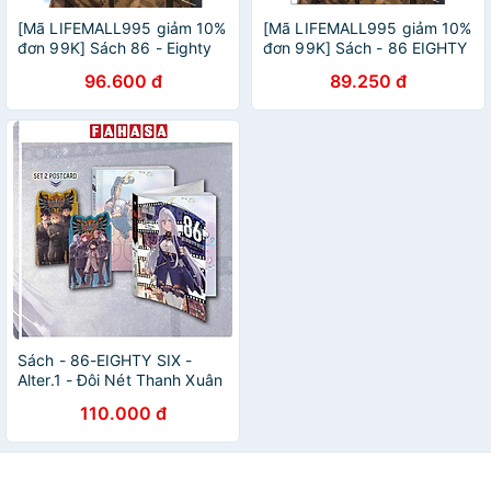
[Mã LIFEMALL995 giảm 10%
[Mã LIFEMALL995 giảm 10%
đơn 99K] Sách 86 - Eighty
đơn 99K] Sách - 86 EIGHTY
Six - Tập 3 - Light Novel -
SIX - Ep.3 (Tặng kèm
96.600 đ
89.250 đ
IPM
bookmark pvc - Số lượng có
hạn)
Sách - 86-EIGHTY SIX -
Alter.1 - Đôi Nét Thanh Xuân
Của Tử Thần - Bản Đặc Biệt
110.000 đ
- Tặng Kèm 2 Postcard