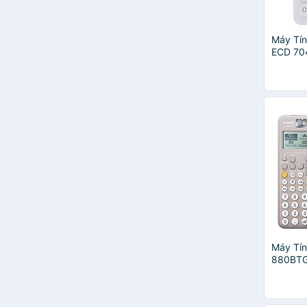
Máy Tí
ECD 704
42000-
Máy Tín
880BTG 
Dùng C