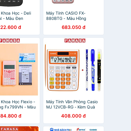
 Khoa Học - Deli
Máy Tính CASIO FX-
 - Màu Đen
880BTG - Màu Hồng
822.600 đ
683.050 đ
 Khoa Học Flexio -
Máy Tính Văn Phòng Casio
ng Fx799VN - Màu
MJ 12VCB-RG - Kèm Quà
ẫu 2
Chất
584.800 đ
408.000 đ