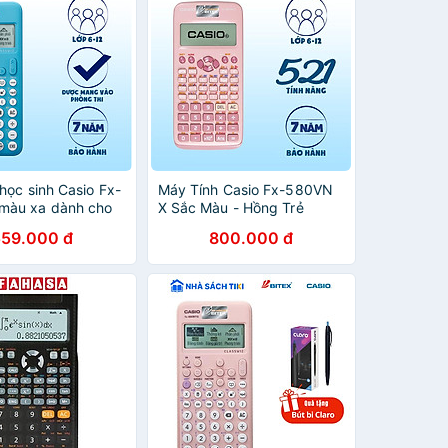
học sinh Casio Fx-
Máy Tính Casio Fx-580VN
màu xa dành cho
X Sắc Màu - Hồng Trẻ
cấp 2 cấp 3 lớp 6
Trung
559.000 đ
800.000 đ
12 chuyên dụng
 phòng thinh