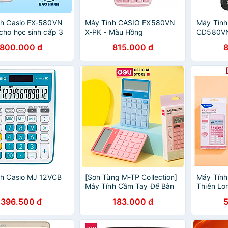
nh Casio FX-580VN
Máy Tính CASIO FX580VN
Máy Tính
cho học sinh cấp 3
X-PK - Màu Hồng
CD580VN
huyên dụng cho
800.000 đ
815.000 đ
hi dành cho thi đại
chuyển cấp
nh Casio MJ 12VCB
[Sơn Tùng M-TP Collection]
Máy Tính
Máy Tính Cầm Tay Để Bàn
Thiên Lo
Dùng Pin Có Năng Lượng
Hồng - M
396.500 đ
183.000 đ
Mặt Trời Màn Hình Cao Cấp
BST Limited Giới Hạn - Phù
Hợp Học Sinh Văn Phòng -