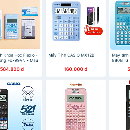
h Khoa Học Flexio -
Máy Tính CASIO MX12B
Máy tính 
Long Fx799VN - Màu
880BTG 
ương
học sinh 
584.800 đ
160.000 đ
đến lớp 
mang vào