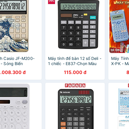
CM042
h Casio JF-M200-
Máy tính để bàn 12 số Deli -
Máy Tính
- Sóng Biển
1 chiếc - E837-Chọn Màu
X-PK - M
wa
Kèm 3 Bú
1.008.300 đ
115.000 đ
(2 Mực T