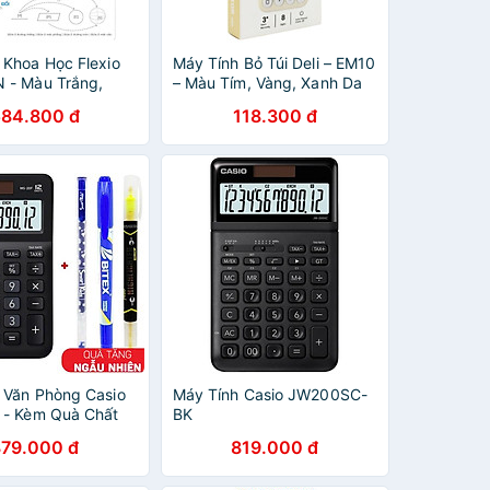
 Khoa Học Flexio
Máy Tính Bỏ Túi Deli – EM10
 - Màu Trắng,
– Màu Tím, Vàng, Xanh Da
g, Bạc Hà, Xanh
Trời
584.800 đ
118.300 đ
 Văn Phòng Casio
Máy Tính Casio JW200SC-
 - Kèm Quà Chất
BK
379.000 đ
819.000 đ