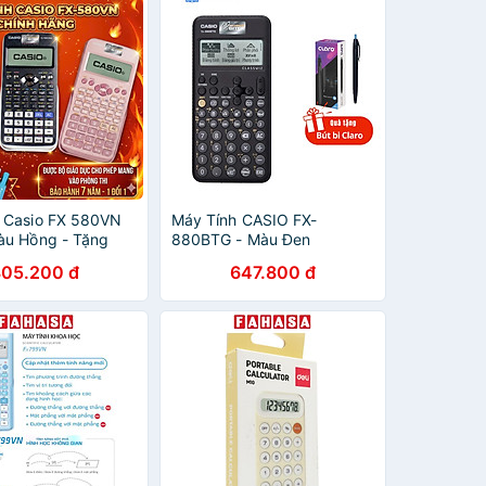
 Casio FX 580VN
Máy Tính CASIO FX-
àu Hồng - Tặng
880BTG - Màu Đen
t Gel G01 0.5 mm
805.200 đ
647.800 đ
ím + 1 Mực Xanh)