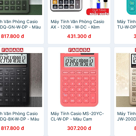
h Văn Phòng Casio
Máy Tính Văn Phòng Casio
Máy Tính
DQ-GN-W-DP - Màu
AX - 120B - W-DC - Kèm
TU-W-DP
á
Quà Chất
817.800 đ
431.300 đ
h Văn Phòng Casio
Máy Tính Casio MS-20YC-
Máy Tính
DQ-BK-W-DP - Màu
CL-W-DP - Màu Cam
JW-200D
Vàng Gol
817.800 đ
307.200 đ