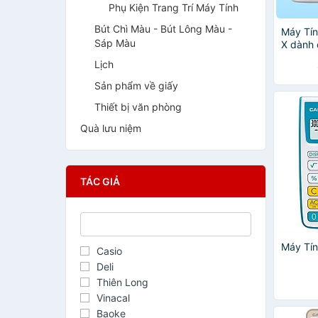
Phụ Kiện Trang Trí Máy Tính
Bút Chì Màu - Bút Lông Màu -
Máy Tí
Sáp Màu
X dành 
cấp 2 c
Lịch
phòng t
học và 
Sản phẩm về giấy
Thiết bị văn phòng
Quà lưu niệm
TÁC GIẢ
Máy Tí
Casio
Deli
Thiên Long
Vinacal
Baoke