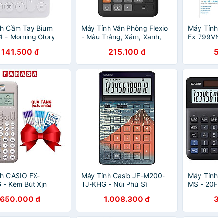
nh Cầm Tay Bium
Máy Tính Văn Phòng Flexio
Máy Tính
 - Morning Glory
- Màu Trắng, Xám, Xanh,
Fx 799VN
20141 - Màu Trắng
Hồng, Đen
Đen, Hồn
141.500 đ
215.100 đ
Dương
h CASIO FX-
Máy Tính Casio JF-M200-
Máy Tính
- Kèm Bút Xịn
TJ-KHG - Núi Phú Sĩ
MS - 20F
ả Năm
650.000 đ
1.008.300 đ