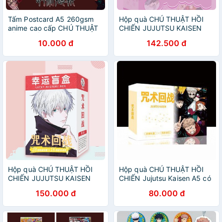
Tấm Postcard A5 260gsm
Hộp quà CHÚ THUẬT HỒI
anime cao cấp CHÚ THUẬT
CHIẾN JUJUTSU KAISEN
HỒI CHIẾN JUJUTSU
chữ nhật ngang có bình
10.000 đ
142.500 đ
KAISEN chibi ảnh đẹp nhiều
nước postcard bookmark
mẫu
banner huy hiệu
Hộp quà CHÚ THUẬT HỒI
Hộp quà CHÚ THUẬT HỒI
CHIẾN JUJUTSU KAISEN
CHIẾN Jujutsu Kaisen A5 có
chữ nhật đứng có bình nước
poster postcard bookmark
150.000 đ
80.000 đ
postcard bookmark banner
banner huy hiệu thiếp ảnh
huy hiệu anime chibi
dán album ảnh