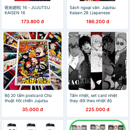
呪術廻戦 16 - JUJUTSU
Sách ngoại văn: Jujutsu
KAISEN 16
Kaisen 28 (Japanese
Edition)
173.800 đ
186.200 đ
Bộ 20 tấm postcard Chú
Tấm nhiệt, set card nhiệt
thuật hồi chiến Jujutsu
thay đổi theo nhiệt độ
Kaisen
Jujutsu Kaisen
35.000 đ
225.000 đ