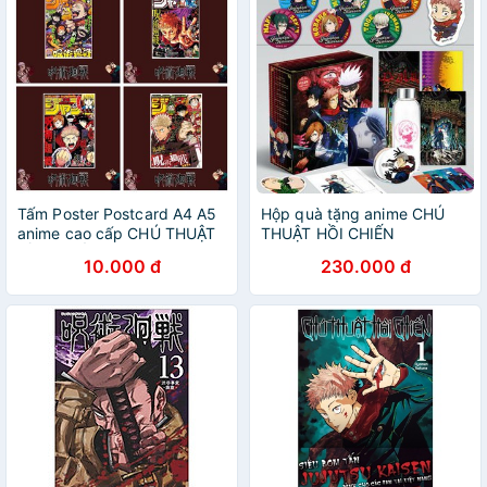
Tấm Poster Postcard A4 A5
Hộp quà tặng anime CHÚ
anime cao cấp CHÚ THUẬT
THUẬT HỒI CHIẾN
HỒI CHIẾN JUJUTSU
JUJUTSU KAISEN hộp to có
10.000 đ
230.000 đ
KAISEN ver BÌA MANGA
bình nước, ảnh dán, vòng
chibi ảnh đẹp nhiều mẫu
tay, ảnh thẻ, postcard