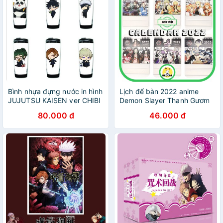
Bình nhựa đựng nước in hình
Lịch để bàn 2022 anime
JUJUTSU KAISEN ver CHIBI
Demon Slayer Thanh Gươm
anime chibi tiện lợi dễ
Diệt Quỷ Tokyo Revenge
80.000 đ
46.000 đ
thương xinh xắn
Jujutsu Kaisen nhiều mẫu
Beocaz