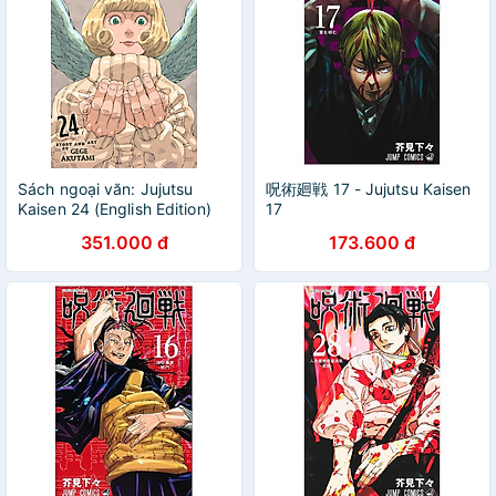
Sách ngoại văn: Jujutsu
呪術廻戦 17 - Jujutsu Kaisen
Kaisen 24 (English Edition)
17
351.000 đ
173.600 đ