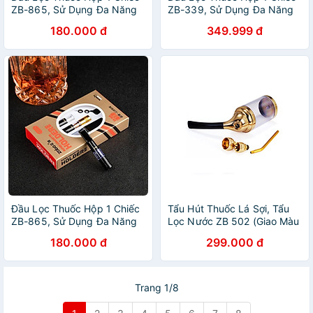
ZB-865, Sử Dụng Đa Năng
ZB-339, Sử Dụng Đa Năng
FULLSIZE Dùng Được Đầu
FULLSIZE Dùng Được Đầu
180.000 đ
349.999 đ
Lớn & Vừa & Nhỏ , Sử dụng
Lớn & Vừa & Nhỏ , Sử dụng
vĩnh viễn, Đầu lọc hút thuốc,
vĩnh viễn, Đầu lọc hút thuốc,
đầu lọc hút thuốc lá, đầu lọc
đầu lọc hút thuốc lá, đầu lọc
khói thuốc
khói thuốc
Đầu Lọc Thuốc Hộp 1 Chiếc
Tẩu Hút Thuốc Lá Sợi, Tẩu
ZB-865, Sử Dụng Đa Năng
Lọc Nước ZB 502 (Giao Màu
FULLSIZE Dùng Được Đầu
Ngẫu Nhiên)
180.000 đ
299.000 đ
Lớn & Vừa & Nhỏ , Sử dụng
vĩnh viễn, Đầu lọc hút thuốc,
đầu lọc hút thuốc lá, đầu lọc
khói thuốc
Trang 1/8