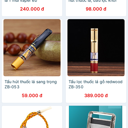
lá 1 mùi vaper eb
hút thuốc lá, đầu lọc khói
thuốc
240.000 đ
98.000 đ
Tẩu hút thuốc lá sang trọng
Tẩu lọc thuốc lá gỗ redwood
ZB-053
ZB-350
59.000 đ
389.000 đ