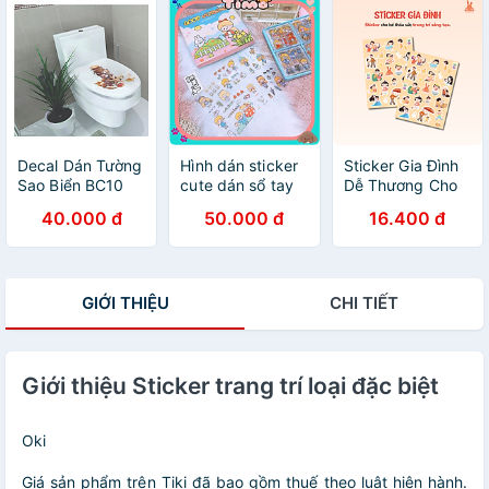
kiện cho bé
Decal Dán Tường
Hình dán sticker
Sticker Gia Đình
Sao Biển BC10
cute dán sổ tay
Dễ Thương Cho
(37 x 32 cm)
decor combo
Bé Thỏa Sức Bóc
40.000 đ
50.000 đ
16.400 đ
hộp 100 tấm
Dán, Trang Trí Đồ
stickers chống
Chơi, Sách Vở
nước ST2
Học Tập
GIỚI THIỆU
CHI TIẾT
Giới thiệu Sticker trang trí loại đặc biệt
Oki
Giá sản phẩm trên Tiki đã bao gồm thuế theo luật hiện hành.