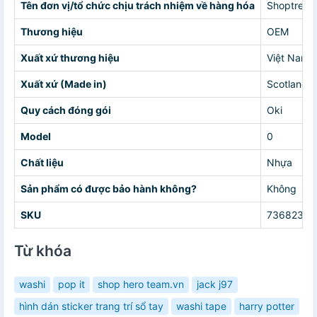
Tên đơn vị/tổ chức chịu trách nhiệm về hàng hóa
Shoptrend
Thương hiệu
OEM
Xuất xứ thương hiệu
Việt Nam
Xuất xứ (Made in)
Scotland /
Quy cách đóng gói
Oki
Model
0
Chất liệu
Nhựa
Sản phẩm có được bảo hành không?
Không
SKU
73682330
Từ khóa
washi
pop it
shop hero team.vn
jack j97
hình dán sticker trang trí sổ tay
washi tape
harry potter