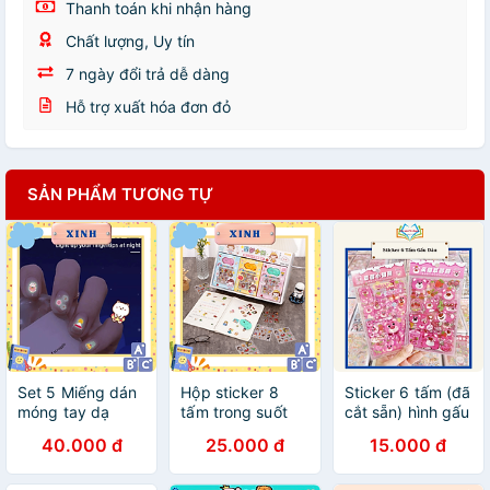
Thanh toán khi nhận hàng
Chất lượng, Uy tín
7 ngày đổi trả dễ dàng
Hỗ trợ xuất hóa đơn đỏ
SẢN PHẨM TƯƠNG TỰ
Set 5 Miếng dán
Hộp sticker 8
Sticker 6 tấm (đã
móng tay dạ
tấm trong suốt
cắt sẵn) hình gấu
quang mẫu ngẫu
kèm dao tiện ích
dâu
40.000 đ
25.000 đ
15.000 đ
nhiên cute làm
quà tặng phụ