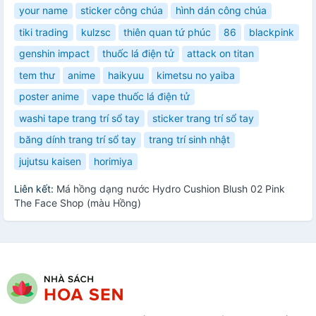
your name
sticker công chúa
hình dán công chúa
tiki trading
kulzsc
thiên quan tứ phúc
86
blackpink
genshin impact
thuốc lá điện tử
attack on titan
tem thư
anime
haikyuu
kimetsu no yaiba
poster anime
vape thuốc lá điện tử
washi tape trang trí sổ tay
sticker trang trí sổ tay
băng dính trang trí sổ tay
trang trí sinh nhật
jujutsu kaisen
horimiya
Liên kết:
Má hồng dạng nước Hydro Cushion Blush 02 Pink
The Face Shop (màu Hồng)