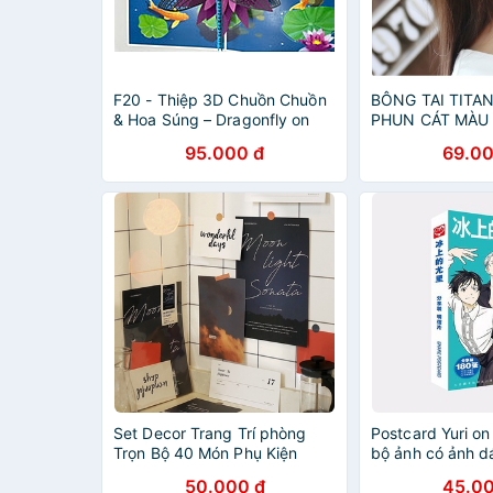
F20 - Thiệp 3D Chuồn Chuồn
BÔNG TAI TITA
& Hoa Súng – Dragonfly on
PHUN CÁT MÀU
Lotus – Pop Up Card
TB003 đẹp, bền 
95.000 đ
69.00
Viethands Giftshop
tìm tình yêu - t
Set Decor Trang Trí phòng
Postcard Yuri on
Trọn Bộ 40 Món Phụ Kiện
bộ ảnh có ảnh d
Phong Cách Retro YANJI- ON
postcard bưu th
50.000 đ
45.00
THE BLOG 4 Chủ Đề
chibi quà tặng 