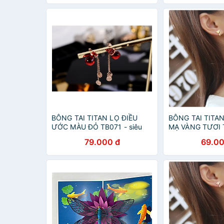
BÔNG TAI TITAN LỌ ĐIỀU
BÔNG TAI TITA
ƯỚC MÀU ĐỎ TB071 - siêu
MẠ VÀNG TƯƠI 
đẹp, bền màu - tặng hộp quà
đẹp - tặng hộp 
79.000 đ
69.00