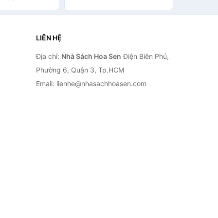
tion)
Cliff By The Sea 15
LIÊN HỆ
Địa chỉ:
Nhà Sách Hoa Sen
Điện Biên Phủ,
Phường 6, Quận 3, Tp.HCM
Email: lienhe@nhasachhoasen.com