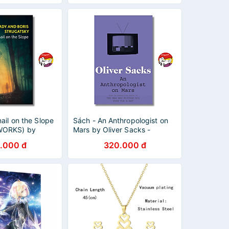
ail on the Slope
Sách - An Anthropologist on
WORKS) by
Mars by Oliver Sacks -
s Strugatsky |
Nonfiction/Science book in
.000 đ
320.000 đ
on Book
English - Ngoại Văn