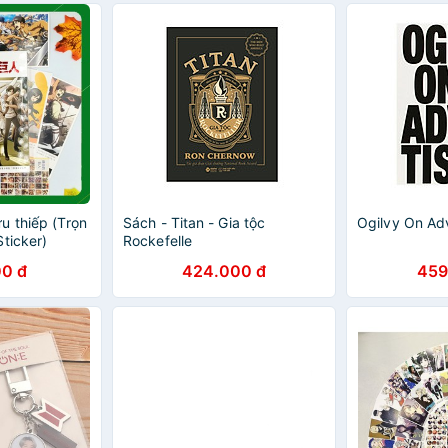
u thiếp (Trọn
Sách - Titan - Gia tộc
Ogilvy On Adv
ticker)
Rockefelle
ack on titan
0 đ
424.000 đ
459
 khổng lồ)