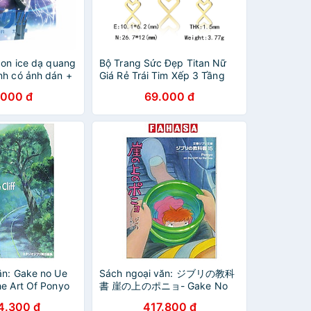
 on ice dạ quang
Bộ Trang Sức Đẹp Titan Nữ
nh có ảnh dán +
Giá Rẻ Trái Tim Xếp 3 Tầng
ard bưu thiếp
Bậc Thang - Đảm Bảo Không
.000 đ
69.000 đ
chibi
Đen, Không Rỉ Sét Vĩnh Viễn -
V44-1
ăn: Gake no Ue
Sách ngoại văn: ジブリの教科
he Art Of Ponyo
書 崖の上のポニョ- Gake No
By The Sea
Ue No Ponyo Ghibli No
4.300 đ
417.800 đ
RT Series)
Kyoukasho - Ponyo On The