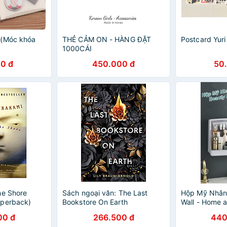
 (Móc khóa
THẺ CẢM ON - HÀNG ĐẶT
Postcard Yuri
1000CÁI
0 đ
450.000 đ
50
he Shore
Sách ngoại văn: The Last
Hộp Mỹ Nhân
aperback)
Bookstore On Earth
Wall - Home 
00 đ
266.500 đ
440