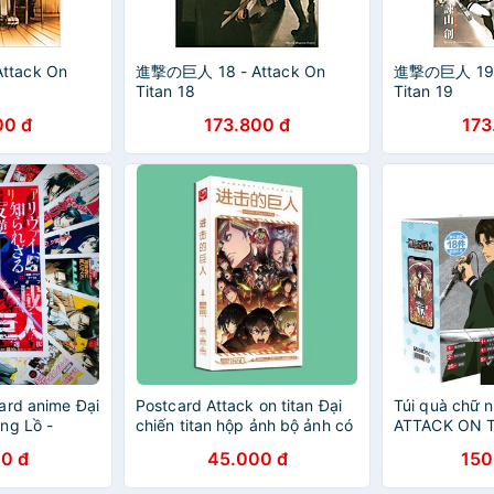
ttack On
進撃の巨人 18 - Attack On
進撃の巨人 19 -
Titan 18
Titan 19
00 đ
173.800 đ
173
ard anime Đại
Postcard Attack on titan Đại
Túi quà chữ 
ng Lồ -
chiến titan hộp ảnh bộ ảnh có
ATTACK ON T
ảnh dán + lomo + postcard
TITAN có pos
0 đ
45.000 đ
150
bưu thiếp anime chibi
bookmark ban
thiếp ảnh dá