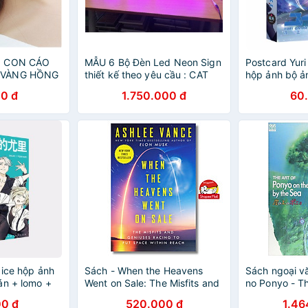
N CON CÁO
MẪU 6 Bộ Đèn Led Neon Sign
Postcard Yuri
 VÀNG HỒNG
thiết kế theo yêu cầu : CAT
hộp ảnh bộ ả
màu - truy
BEO ON THE STAGE
lomo + postc
0 đ
1.750.000 đ
60
ặng hộp quà
manga anime 
 ice hộp ảnh
Sách - When the Heavens
Sách ngoại v
án + lomo +
Went on Sale: The Misfits and
no Ponyo - T
iếp anime
Geniuses Racing to Put Space
On The Cliff 
0 đ
520.000 đ
1.46
độc đáo
Within Reach by Ashlee
(Ghibli THE A