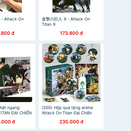
 Attack On
進撃の巨人 9 - Attack On
Titan 9
.800 đ
173.800 đ
nhật ngang
(200) Hộp quà tặng anime
ITAN ĐẠI CHIẾN
Attack On Titan Đại Chiến
ter postcard
Titan có bookmark postcard
.000 đ
235.000 đ
ner huy hiệu
huy hiệu ảnh dán ảnh thẻ
n
poster