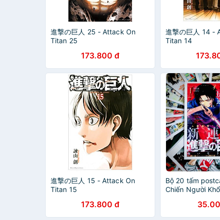
進撃の巨人 25 - Attack On
進撃の巨人 14 - A
Titan 25
Titan 14
173.800 đ
173.8
進撃の巨人 15 - Attack On
Bộ 20 tấm postc
Titan 15
Chiến Người Khổ
Attack On Titan
173.800 đ
35.00