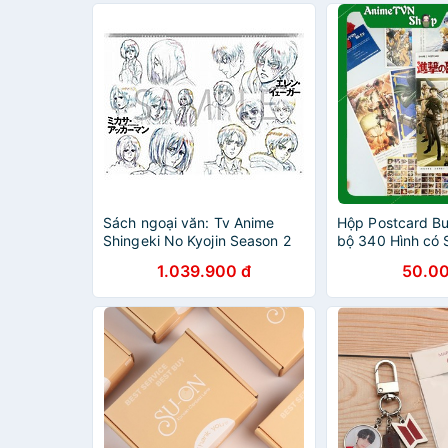
Sách ngoại văn: Tv Anime
Hộp Postcard Bư
Shingeki No Kyojin Season 2
bộ 340 Hình có S
Genga Taka - Attack on Titan
Anime/Manga Att
1.039.900 đ
50.00
TV Anime Season 2
(Tấn công người