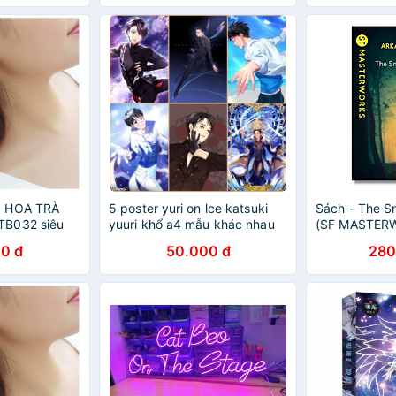
N HOA TRÀ
5 poster yuri on lce katsuki
Sách - The Sn
TB032 siêu
yuuri khổ a4 mẫu khác nhau
(SF MASTER
đựng xinh xắn
Arkady & Bori
0 đ
50.000 đ
280
Science Ficti