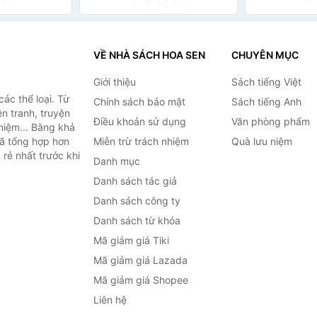
Vance/Best
(Japanese Edi
Nonfiction/Paperback US
VỀ NHÀ SÁCH HOA SEN
CHUYÊN MỤC
Giới thiệu
Sách tiếng Việt
ác thể loại. Từ
Chính sách bảo mật
Sách tiếng Anh
ện tranh, truyện
Điều khoản sử dụng
Văn phòng phẩm
niệm... Bằng khả
đã tổng hợp hơn
Miễn trừ trách nhiệm
Quà lưu niệm
 rẻ nhất trước khi
Danh mục
Danh sách tác giả
Danh sách công ty
Danh sách từ khóa
Mã giảm giá Tiki
Mã giảm giá Lazada
Mã giảm giá Shopee
Liên hệ