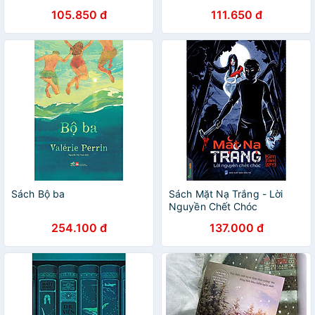
105.850 đ
111.650 đ
Sách Bộ ba
Sách Mặt Nạ Trắng - Lời
Nguyền Chết Chóc
254.100 đ
137.000 đ