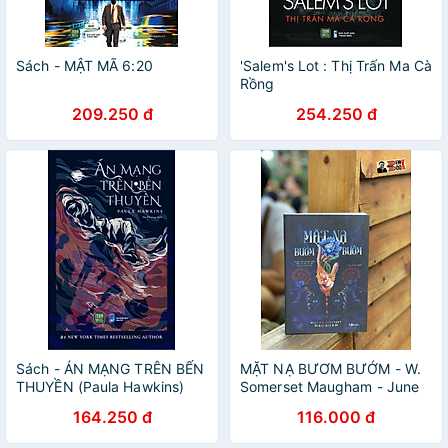
Sách - MẬT MÃ 6:20
'Salem's Lot : Thị Trấn Ma Cà
Rồng
209.250 đ
254.250 đ
Sách - ÁN MẠNG TRÊN BẾN
MẶT NẠ BƯƠM BƯỚM - W.
THUYỀN (Paula Hawkins)
Somerset Maugham - June
Phạm dịch – Linh Lan - NXB
164.250 đ
116.000 đ
Phụ Nữ