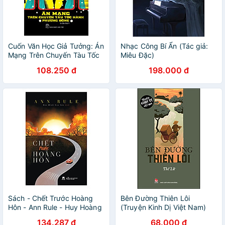
Cuốn Văn Học Giả Tưởng: Án
Nhạc Công Bí Ẩn (Tác giả:
Mạng Trên Chuyến Tàu Tốc
Miêu Đặc)
Hành Phương Đông
108.250 đ
198.000 đ
Sách - Chết Trước Hoàng
Bên Đường Thiên Lôi
Hôn - Ann Rule - Huy Hoàng
(Truyện Kinh Dị Việt Nam)
134.287 đ
68.000 đ