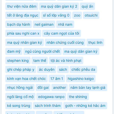
thư viện nửa đêm
ma quỷ dân gian ký 2
quỷ ấn
tết ở làng địa ngục
sĩ số lớp vắng 0
zoo
otsuichi
bạch dạ hành
neil gaiman
nhã nam
phía sau nghi can x
cây cam ngọt của tôi
ma quỷ nhân gian ký
nhân chứng cuối cùng
thục linh
đam mỹ
ngủ cùng người chết
ma quỷ dân gian ký
stephen king
tam thể
tội ác và hình phạt
ghi chép pháp y
ác duyên
sách
chiếc phễu da
kính vạn hoa chết chóc
17 âm 1
higashino keigo
nhục hồng ngải
đồi gai
another
nắm bàn tay lạnh giá
ngôi làng cổ mộ
edogawa ranpo
the shining
kẻ song trùng
sách trinh thám
goth - những kẻ hắc ám