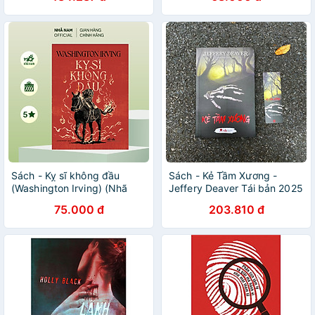
Sách - Kỵ sĩ không đầu
Sách - Kẻ Tầm Xương -
(Washington Irving) (Nhã
Jeffery Deaver Tái bản 2025
Nam Official)
- Bách Việt
75.000 đ
203.810 đ