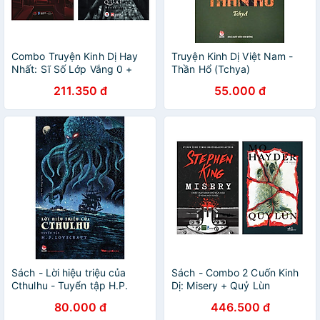
Combo Truyện Kinh Dị Hay
Truyện Kinh Dị Việt Nam -
Nhất: Sĩ Số Lớp Vắng 0 +
Thần Hổ (Tchya)
Ngôi Nhà Kỳ Quái
211.350 đ
55.000 đ
Sách - Lời hiệu triệu của
Sách - Combo 2 Cuốn Kinh
Cthulhu - Tuyển tập H.P.
Dị: Misery + Quỷ Lùn
Lovecraft - Kim Đồng
80.000 đ
446.500 đ