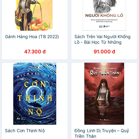
Gánh Hàng Hoa (TB 2022)
Sách Trên Vai Người Khổng
Lồ - Bài Học Từ Những
Thiên Tài Vĩ Đại Nhất Lịch
47.300 đ
91.000 đ
Sử Để Khác Biệt Và Thành
Công
Sách Cơn Thịnh Nộ
Đồng Linh Dị Truyện – Quỷ
Triền Thân