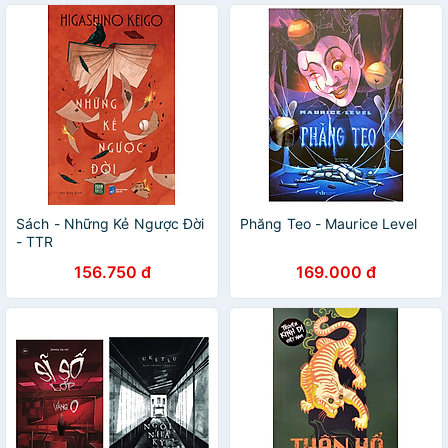
Sách - Những Kẻ Ngược Đời
Phăng Teo - Maurice Level
- TTR
156.750 đ
169.000 đ