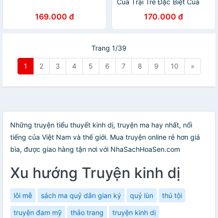
Của Trại Trẻ Đặc Biệt Của
Cô Peregrine
169.000 đ
170.000 đ
Trang 1/39
1
2
3
4
5
6
7
8
9
10
»
Những truyện tiểu thuyết kinh dị, truyện ma hay nhất, nổi
tiếng của Việt Nam và thế giới. Mua truyện online rẻ hơn giá
bìa, được giao hàng tận nơi với NhaSachHoaSen.com
Xu hướng Truyện kinh dị
lôi mễ
sách ma quỷ dân gian ký
quỷ lùn
thú tội
truyện đam mỹ
thảo trang
truyện kinh dị