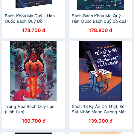
Bách Khoa Ma Quỷ - Hàn
Sách Bách Khoa Ma Quỷ -
Quốc Bách Quỷ Đồ
Hàn Quốc Bách quỷ đồ quái
- Kỳ thư về các loài ma quỷ
178.700 đ
178.800 đ
Hàn Quốc
Trung Hoa Bách Quỷ Lục
Sách 13 Kỳ Án Có Thật: Kẻ
(Linh Lan)
Sát Nhân Mang Gương Mặt
Thân Quen
160.700 đ
139.000 đ