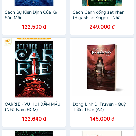
Sách Sự Kiên Định Của Kẻ
Sách Cánh cổng sát nhân
Săn Mồi
(Higashino Keigo) - Nhã
Nam - BẢN QUYỀN
122.500 đ
249.000 đ
CARRIE - VŨ HỘI ĐẪM MÁU
Đồng Linh Dị Truyện - Quỷ
(Nhã Nam HCM)
Triền Thân (AZ)
122.640 đ
145.000 đ