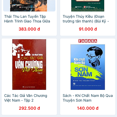
Thái Thu Lan Tuyển Tập
Truyện Thúy Kiều (Đoạn
Hành Trình Giao Thoa Giữa
trường tân thanh) (Bùi Kỷ -
Văn Học Pháp Và Văn Học
Trần Trọng Kim hiệu khảo)
383.000 đ
91.000 đ
Việt Nam
Các Tác Giả Văn Chương
Sách - Khí Chất Nam Bộ Qua
Việt Nam - Tập 2
Truyện Sơn Nam
292.500 đ
140.000 đ