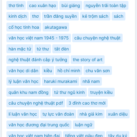
thơ tình
cao xuân hạo
bùi giáng
nguyễn trãi toàn tập
kinh dịch
thơ
trần đăng suyền
kẻ trộm sách
sách
cổ học tinh hoa
akutagawa
văn học việt nam 1945 - 1975
câu chuyện nghệ thuật
hàn mặc tử
tứ thư
tắt đèn
nghệ thuật đánh cắp ý tưởng
the story of art
văn học di dân
kiều
hồ chí minh
chu văn sơn
lý luận văn học
haruki murakami
nhã nam
quân khu nam đồng
tứ thư ngũ kinh
truyện kiều
câu chuyện nghệ thuật pdf
3 đỉnh cao thơ mới
lí luận văn học
tự lực văn đoàn
nhà giả kim
xuân diệu
văn học đương đại trung quốc
luận ngữ
văn học việt nam hiện đại
tiếng việt giàu đẹp
tây du ký