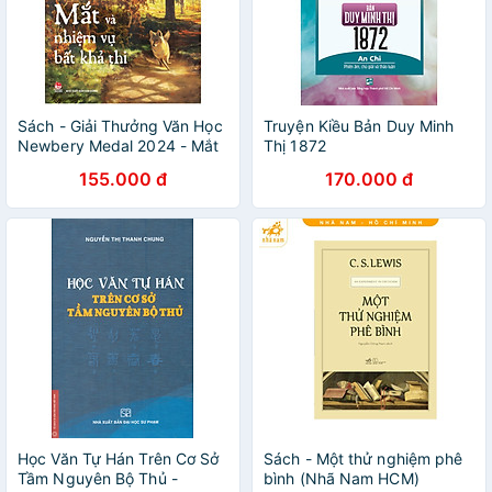
Sách - Giải Thưởng Văn Học
Truyện Kiều Bản Duy Minh
Newbery Medal 2024 - Mắt
Thị 1872
Và Nhiệm Vụ Bất Khả Thi -
155.000 đ
170.000 đ
Dave Eggers, Shawn Harris
Học Văn Tự Hán Trên Cơ Sở
Sách - Một thử nghiệm phê
Tầm Nguyên Bộ Thủ -
bình (Nhã Nam HCM)