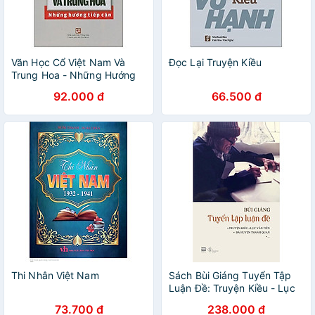
Văn Học Cổ Việt Nam Và
Đọc Lại Truyện Kiều
Trung Hoa - Những Hướng
Tiếp Cận
92.000 đ
66.500 đ
Thi Nhân Việt Nam
Sách Bùi Giáng Tuyển Tập
Luận Đề: Truyện Kiều - Lục
Vân Tiên - Bà Huyện Thanh
73.700 đ
238.000 đ
Quan