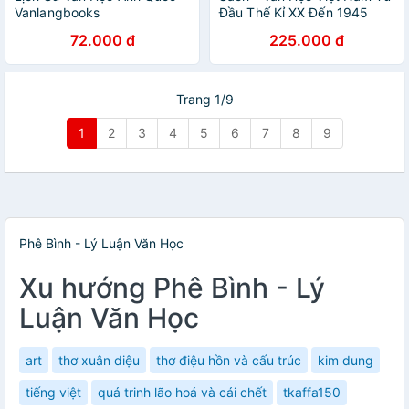
Vanlangbooks
Đầu Thế Kỉ XX Đến 1945
72.000 đ
225.000 đ
Trang 1/9
1
2
3
4
5
6
7
8
9
Phê Bình - Lý Luận Văn Học
Xu hướng Phê Bình - Lý
Luận Văn Học
art
thơ xuân diệu
thơ điệu hồn và cấu trúc
kim dung
tiếng việt
quá trinh lão hoá và cái chết
tkaffa150