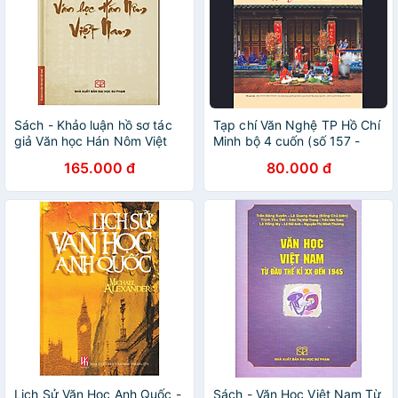
Sách - Khảo luận hồ sơ tác
Tạp chí Văn Nghệ TP Hồ Chí
giả Văn học Hán Nôm Việt
Minh bộ 4 cuốn (số 157 -
Nam
160)
165.000 đ
80.000 đ
Lịch Sử Văn Học Anh Quốc -
Sách - Văn Học Việt Nam Từ