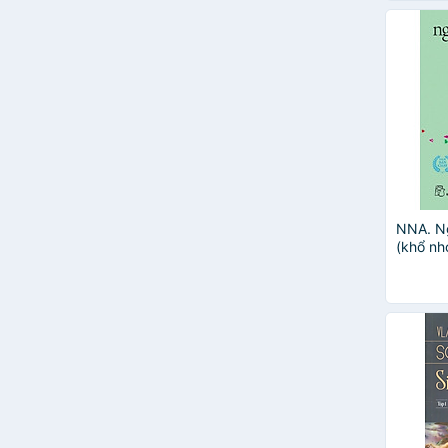
NNA. Ng
(khổ nh