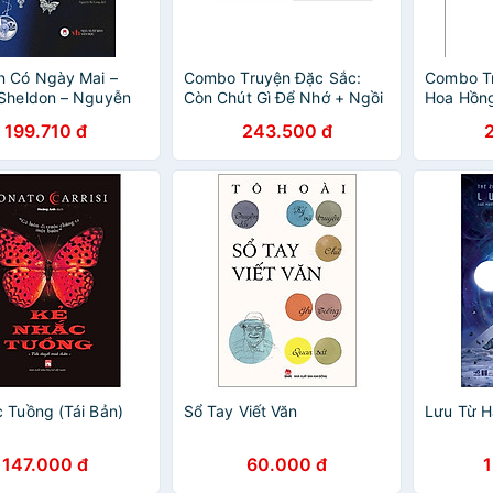
n Có Ngày Mai –
Combo Truyện Đặc Sắc:
Combo Tr
Sheldon – Nguyễn
Còn Chút Gì Để Nhớ + Ngồi
Hoa Hồng
 Dịch – Huy Hoang
Khóc Trên Cây (Sách Hot
Kèm Sổ T
199.710 đ
243.500 đ
re – NXB Văn Học
Của Nguyễn Nhật Ánh -
Tặng Kèm Bookmark Happy
Life)
 Tuồng (Tái Bản)
Sổ Tay Viết Văn
Lưu Từ H
147.000 đ
60.000 đ