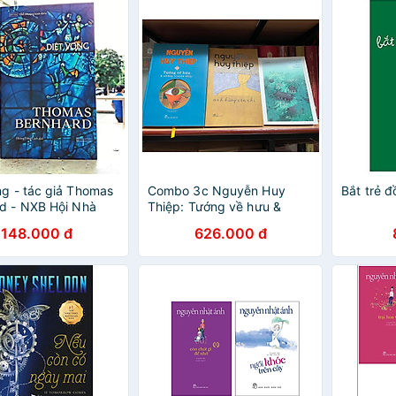
hững Cuốn Truyện
 Thu Hút Bạn Đọc
ng - tác giả Thomas
Combo 3c Nguyễn Huy
Bắt trẻ 
d - NXB Hội Nhà
Thiệp: Tướng về hưu &
ao Đàn
những truyện khác (bìa
148.000 đ
626.000 đ
cứng), Anh hùng còn chi,
Những ngọn gió Hua Tát