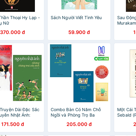
Thần Thoại Hy Lạp -
Sách Người Viết Tình Yêu
Sau Động
ụ Nữ
Murakami
370.000 đ
59.900 đ
Truyện Dài Đặc Sắc
Combo Bàn Có Năm Chỗ
Một Cái 
uyễn Nhật Ánh:
Ngồi và Phòng Trọ Ba
Sebald (
hàng Trai Xấu Tính
Người ( Tặng Kèm Sổ Tay
171.500 đ
205.000 đ
Dài) - Tái Bản +
Xương Rồng )
ô Em Gái (Tái Bản)