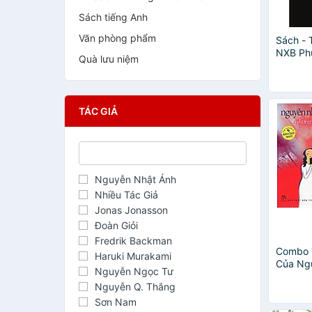
Sách tiếng Anh
Văn phòng phẩm
Sách - 
NXB Ph
Quà lưu niệm
TÁC GIẢ
Nguyễn Nhật Ánh
Nhiều Tác Giả
Jonas Jonasson
Đoàn Giỏi
Fredrik Backman
Combo 
Haruki Murakami
Của Ng
Nguyễn Ngọc Tư
Những C
Nguyễn Q. Thắng
(Truyện 
Những C
Sơn Nam