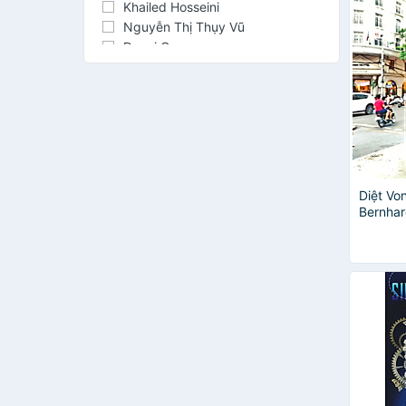
/ Top N
Khailed Hosseini
Thú Vị,
Nguyễn Thị Thụy Vũ
Dazai Osamu
Donato Carrisi
Gabrielle Zevin
Han Kang
Harper Lee
J. K. Rowling
Jenny Han
John Steinbeck
Diệt Vo
Jorge Amado
Bernhar
Kuroyanagi Tetsuko
Văn - T
Sidney Sheldon
Thomas Harris
Tô Hoài
A Bình Nho
Alain de Botton
Alata
Alessandro Baricco
Amanda Huynh
Antoon Krings