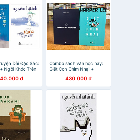
 bé
uyện Dài Đặc Sắc:
Combo sách văn học hay:
 + Ngồi Khóc Trên
Giết Con Chim Nhại +
2 Cuốn Bán Chạy
Tưởng Tượng Và Dấu Vết
40.000 đ
430.000 đ
a Nguyễn Nhật Ánh
(bản bìa cứng)
èm Bookmark
e)