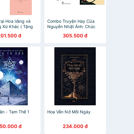
ại Hoa Vàng và
Combo Truyện Hay Của
 Xứ Khác ( Tặng
Nguyễn Nhật Ánh: Chúc
ay Xương Rồng)
Một Ngày Tốt Lành + Bảy
201.500 đ
305.500 đ
Bước Tới Mùa Hè - (Tặng
Kèm Postcard Greenlife)
ân - Tam Thể 1
Hoa Vẫn Nở Mỗi Ngày
150.000 đ
234.000 đ