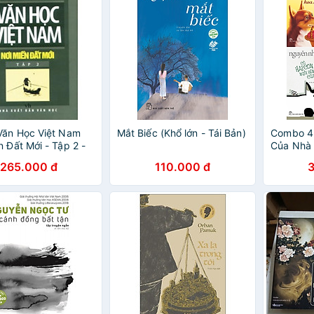
Văn Học Việt Nam
Mắt Biếc (Khổ lớn - Tái Bản)
Combo 4
n Đất Mới - Tập 2 -
Của Nhà
Thông Book
Ánh: Co
265.000 đ
110.000 đ
Giỏ Hoa 
+ Cô Gái
+ Có Hai
Cửa Sổ (
Bookmark