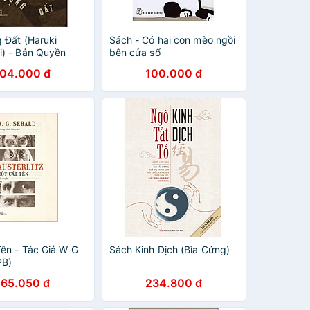
 Đất (Haruki
Sách - Có hai con mèo ngồi
) - Bản Quyền
bên cửa sổ
104.000 đ
100.000 đ
Tên - Tác Giả W G
Sách Kinh Dịch (Bìa Cứng)
PB)
265.050 đ
234.800 đ