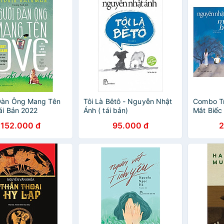
năng cho
Đàn Ông Mang Tên
Tôi Là Bêtô - Nguyễn Nhật
Combo Tr
ái Bản 2022
Ánh ( tái bản)
Mắt Biếc
Cây (Bộ 
152.000 đ
95.000 đ
2
Nhất Củ
/ Tặng K
Green Lif