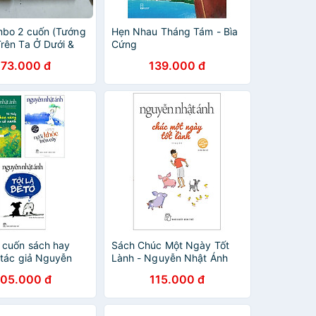
bo 2 cuốn (Tướng
Hẹn Nhau Tháng Tám - Bìa
rên Ta Ở Dưới &
Cứng
Tái Sinh)
273.000 đ
139.000 đ
cuốn sách hay
Sách Chúc Một Ngày Tốt
 tác giả Nguyễn
Lành - Nguyễn Nhật Ánh
: Tôi Thấy Hoa
05.000 đ
115.000 đ
n Cỏ Xanh + Ngồi
n Cây + Tôi Là
g cuốn rèn kỹ