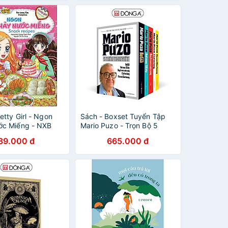
etty Girl - Ngon
Sách - Boxset Tuyển Tập
ớc Miếng - NXB
Mario Puzo - Trọn Bộ 5
Quyển - Đông A
89.000 đ
665.000 đ