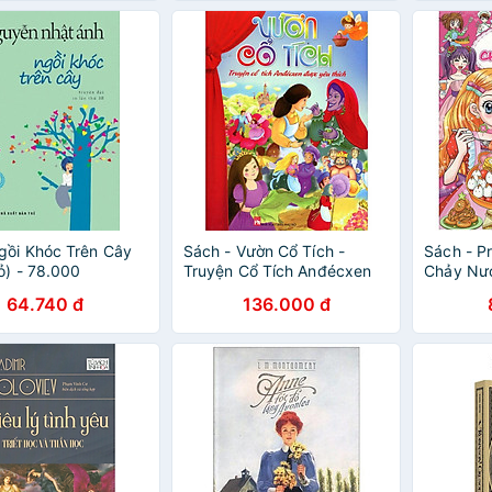
ồi Khóc Trên Cây
Sách - Vườn Cổ Tích -
Sách - Pr
ỏ) - 78.000
Truyện Cổ Tích Anđécxen
Chảy Nư
Được Yêu Thích - NXB Phụ
Phụ Nữ
64.740 đ
136.000 đ
Nữ