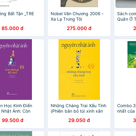
ng Bất Tận _TRE
Nobel Văn Chương 2006 -
Sách com
Xa Lạ Trong Tôi
Quân Ở T
Ảnh Hậu 
85.000 đ
275.000 đ
n Học Kinh Điển
Những Chàng Trai Xấu Tính
Combo 3 
 Nhật Ánh: Còn
(Phiên bản bỏ túi xinh xắn
nhất của
 Để Nhớ
khổ nhỏ 10cm x 14.5cm)
Nhật Ánh
99.500 đ
29.050 đ
3
Vàng Trê
Khóc Trê
Bêtô Tặn