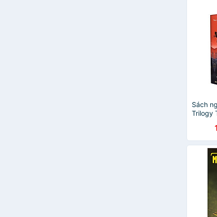
Felicity Baker
Gregory Maguire
Jennifer L. Armentrout
Margaret Rogerson
Patrick Rothfuss
Philip K Dick
Rebecca Yarros
Samantha Shannon
Sophie Jordan
Sue Lynn Tan
Sách ng
Suzanne Collins
Trilogy
V.E. Schwab
Veronica Roth
Victoria Aveyard
Yuval Noah Harari
A. K. Larkwood
Albert Camus
Aldous Huxley
Alexandre Dumas
Andy Griffiths
Angela Carter