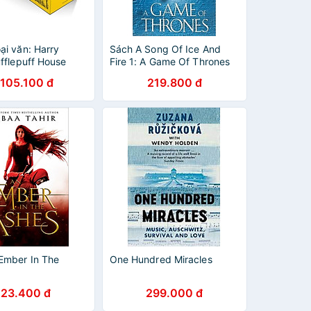
ại văn: Harry
Sách A Song Of Ice And
fflepuff House
Fire 1: A Game Of Thrones
 Hardback Box Set
.105.100 đ
219.800 đ
Ember In The
One Hundred Miracles
223.400 đ
299.000 đ