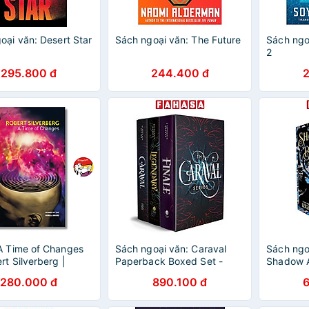
oại văn: Desert Star
Sách ngoại văn: The Future
Sách ngo
2
295.800 đ
244.400 đ
A Time of Changes
Sách ngoại văn: Caraval
Sách ngo
rt Silverberg |
Paperback Boxed Set -
Shadow A
Fiction / Fantasy /
Caraval, Legendary, Finale
Boxed Se
280.000 đ
890.100 đ
văn Nhập khẩu
Bone, Si
Ruin And 