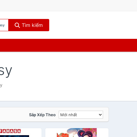
Tìm kiếm
asy
sy
sy
Sắp Xếp Theo