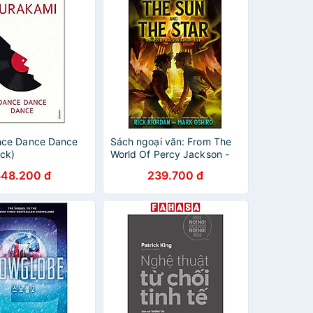
nce Dance Dance
Sách ngoại văn: From The
ck)
World Of Percy Jackson -
The Sun And The Star
348.200 đ
239.700 đ