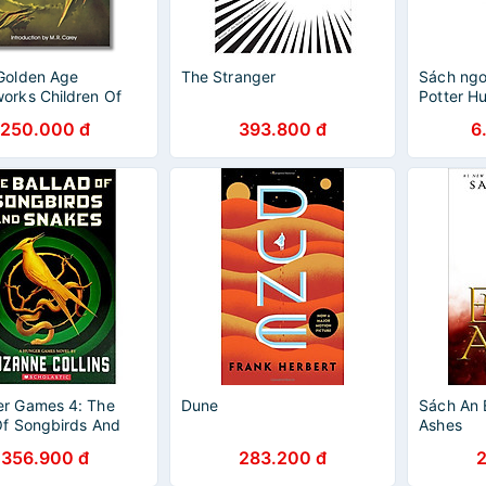
Golden Age
The Stranger
Sách ngo
orks Children Of
Potter Hu
s by E.E. "Doc"
Editions
250.000 đ
393.800 đ
6
 Sách Văn Học Gỉa
Tiếng Anh
er Games 4: The
Dune
Sách An 
Of Songbirds And
Ashes
356.900 đ
283.200 đ