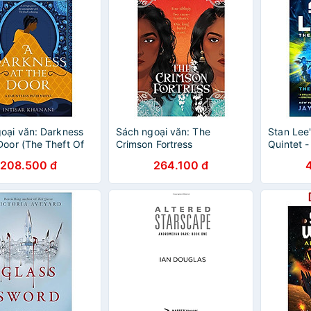
oại văn: Darkness
Sách ngoại văn: The
Stan Lee'
Door (The Theft Of
Crimson Fortress
Quintet 
t, Book 2)
Society (
208.500 đ
264.100 đ