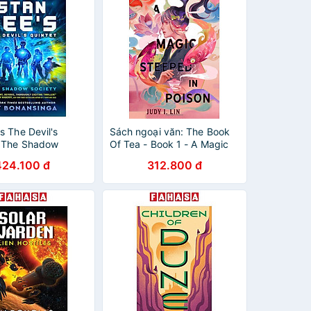
s The Devil's
Sách ngoại văn: The Book
- The Shadow
Of Tea - Book 1 - A Magic
Book 2)
Steeped In Poison
424.100 đ
312.800 đ