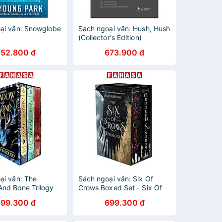
ại văn: Snowglobe
Sách ngoại văn: Hush, Hush
(Collector's Edition)
252.800 đ
673.900 đ
ại văn: The
Sách ngoại văn: Six Of
nd Bone Trilogy
Crows Boxed Set - Six Of
t - Shadow And
Crows, Crooked Kingdom
699.300 đ
699.300 đ
ege And Storm,
Rising By Leigh