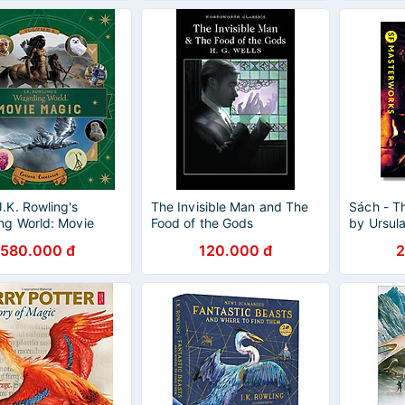
J.K. Rowling's
The Invisible Man and The
Sách - T
ng World: Movie
Food of the Gods
by Ursula
olume Two: Curious
Science F
580.000 đ
120.000 đ
2
es by Ramin Zahed
Ngoại vă