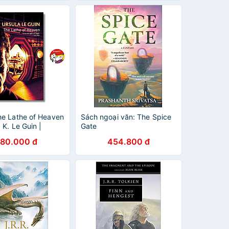
he Lathe of Heaven
Sách ngoại văn: The Spice
 K. Le Guin |
Gate
iction / Fantasy /
80.000 đ
454.800 đ
n Nhập khẩu