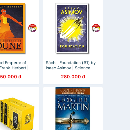
od Emperor of
Sách - Foundation (#1) by
Frank Herbert |
Isaac Asimov | Science
iction / Fantasy /
Fiction / Fantasy | Khoa học
50.000 đ
280.000 đ
n Nhập khẩu UK
Viễn tưởng Nhập khẩu