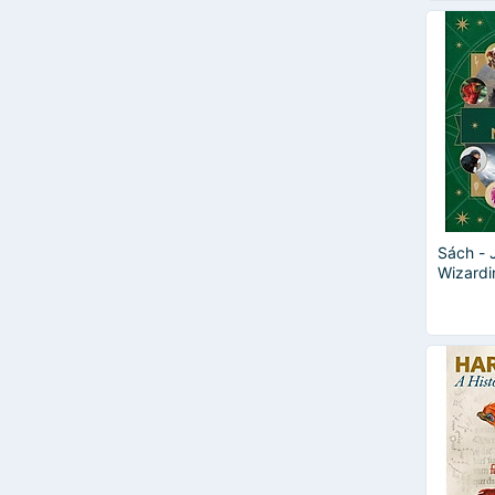
Sách - 
Wizardi
Magic V
Creatur