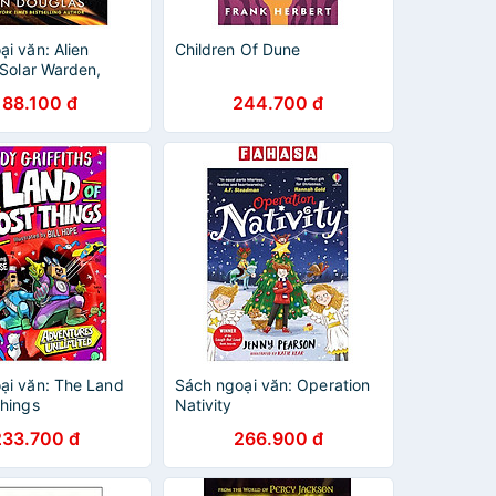
i văn: Alien
Children Of Dune
(Solar Warden,
188.100 đ
244.700 đ
ại văn: The Land
Sách ngoại văn: Operation
Things
Nativity
233.700 đ
266.900 đ