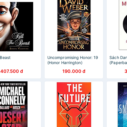
 Beast
Uncompromising Honor: 19
Sách Da
(Honor Harrington)
(Paperba
407.500 đ
190.000 đ