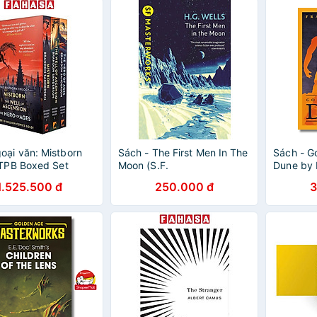
Bardugo
oại văn: Mistborn
Sách - The First Men In The
Sách - G
 TPB Boxed Set
Moon (S.F.
Dune by 
MASTERWORKS) by H G
Science F
1.525.500 đ
250.000 đ
3
Wells - Science Fiction/
Ngoại vă
Classics /Fiction in English