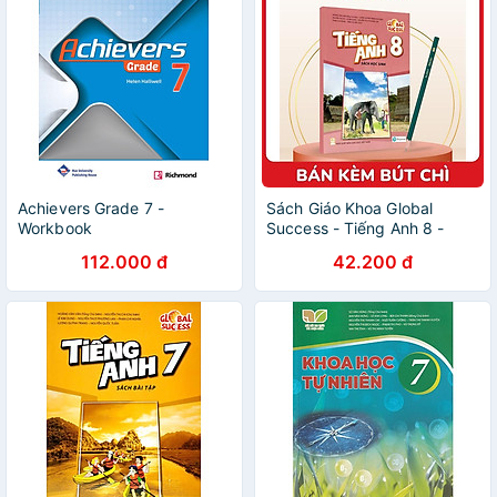
Achievers Grade 7 -
Sách Giáo Khoa Global
Workbook
Success - Tiếng Anh 8 -
Sách Học Sinh (2023) - Kèm
112.000 đ
42.200 đ
Bút Chì