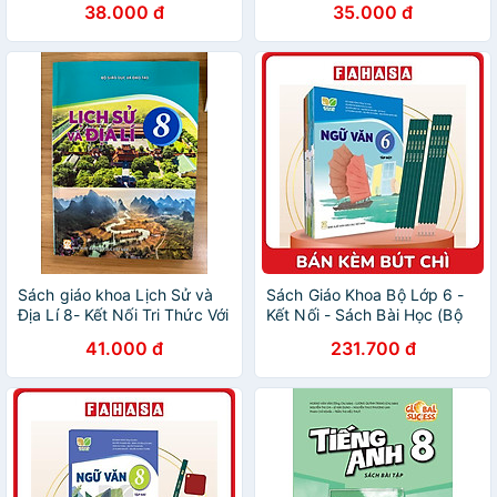
38.000 đ
35.000 đ
Sách)
Sách)
Sách giáo khoa Lịch Sử và
Sách Giáo Khoa Bộ Lớp 6 -
Địa Lí 8- Kết Nối Tri Thức Với
Kết Nối - Sách Bài Học (Bộ
Cuộc Sống (Kèm nilon bọc
12 Cuốn) (Không Sử + Địa)
41.000 đ
231.700 đ
sách, nhãn tên)
(Chuẩn) - Kèm 10 Bút Chì