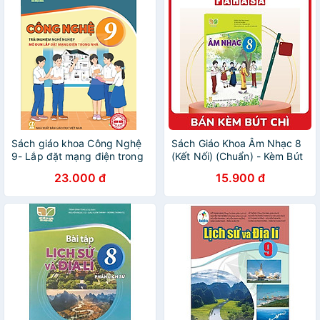
Sách giáo khoa Công Nghệ
Sách Giáo Khoa Âm Nhạc 8
9- Lắp đặt mạng điện trong
(Kết Nối) (Chuẩn) - Kèm Bút
nhà- Kết Nối Tri Thức Với
Chì
23.000 đ
15.900 đ
Cuộc Sống (Kèm Nilon bọc
Sách)