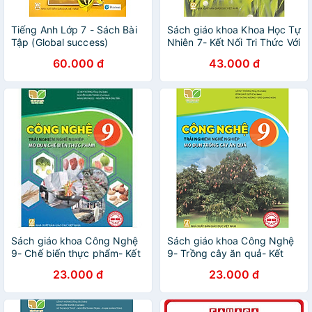
Tiếng Anh Lớp 7 - Sách Bài
Sách giáo khoa Khoa Học Tự
Tập (Global success)
Nhiên 7- Kết Nối Tri Thức Với
Cuộc Sống (Kèm Nilon bọc
60.000 đ
43.000 đ
Sách)
Sách giáo khoa Công Nghệ
Sách giáo khoa Công Nghệ
9- Chế biến thực phẩm- Kết
9- Trồng cây ăn quả- Kết
Nối Tri Thức Với Cuộc Sống
Nối Tri Thức Với Cuộc Sống
23.000 đ
23.000 đ
(Kèm Nilon bọc Sách)
(Kèm Nilon bọc Sách)