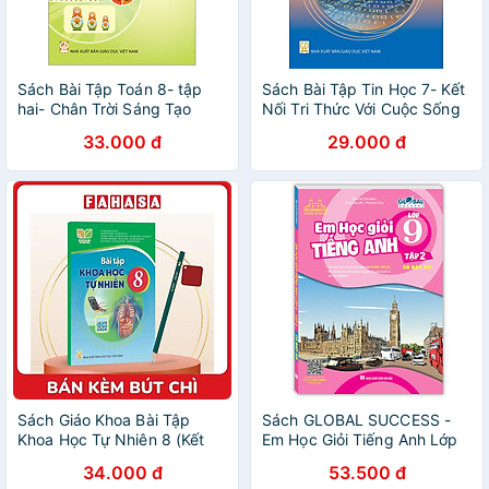
Sách Bài Tập Toán 8- tập
Sách Bài Tập Tin Học 7- Kết
hai- Chân Trời Sáng Tạo
Nối Tri Thức Với Cuộc Sống
(Kèm Nilon bọc Sách)
(Kèm Nilon bọc Sách)
33.000 đ
29.000 đ
Sách Giáo Khoa Bài Tập
Sách GLOBAL SUCCESS -
Khoa Học Tự Nhiên 8 (Kết
Em Học Giỏi Tiếng Anh Lớp
Nối) (Chuẩn) - Kèm Bút Chì
9 Tập 2 (Có đáp án)
34.000 đ
53.500 đ