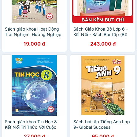
Sách giáo khoa Hoạt Động
Sách Giáo Khoa Bộ Lớp 6 -
Trải Nghiệm, Hướng Nghiệp
Kết Nối - Sách Bài Tập (Bộ
8- Kết Nối Tri Thức Với Cuộc
12 Cuốn) (Không Sử)
19.000 đ
243.000 đ
Sống (Kèm Nilon bọc Sách)
(Chuẩn) - Kèm 10 Bút Chì
Sách giáo khoa Tin Học 8-
Sách bài tập Tiếng Anh Lớp
Kết Nối Tri Thức Với Cuộc
9- Global Success
Sống (Kèm Nilon bọc Sách)
27.000 đ
95.000 đ