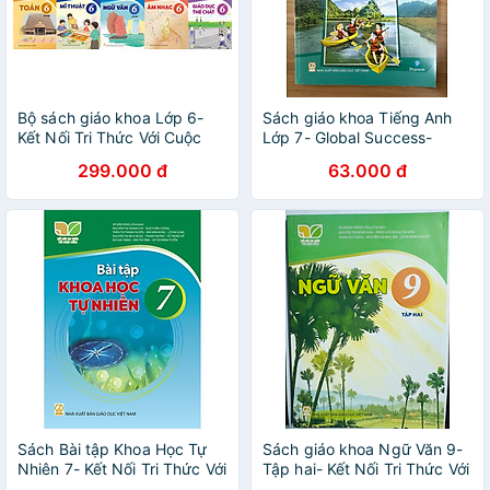
Bộ sách giáo khoa Lớp 6-
Sách giáo khoa Tiếng Anh
Kết Nối Tri Thức Với Cuộc
Lớp 7- Global Success-
Sống (13 quyển- Kèm bìa
Sách Học Sinh (Kèm bìa bao,
299.000 đ
63.000 đ
nilong bao sách, nhãn tên)
nhãn tên)
Sách Bài tập Khoa Học Tự
Sách giáo khoa Ngữ Văn 9-
Nhiên 7- Kết Nối Tri Thức Với
Tập hai- Kết Nối Tri Thức Với
Cuộc Sống (Kèm Nilon bọc
Cuộc Sống (Kèm Nilon bọc