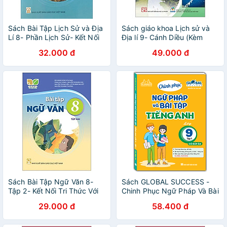
Sách Bài Tập Lịch Sử và Địa
Sách giáo khoa Lịch sử và
Lí 8- Phần Lịch Sử- Kết Nối
Địa lí 9- Cánh Diều (Kèm
Tri Thức Với Cuộc Sống
Nilon bọc Sách)
32.000 đ
49.000 đ
(Kèm nilon bọc sách, nhãn
tên)
Sách Bài Tập Ngữ Văn 8-
Sách GLOBAL SUCCESS -
Tập 2- Kết Nối Tri Thức Với
Chinh Phục Ngữ Pháp Và Bài
Cuộc Sống (Kèm Nilon bọc
Tập Tiếng Anh Lớp 9 Tập 1
29.000 đ
58.400 đ
Sách)
(Có đáp án)