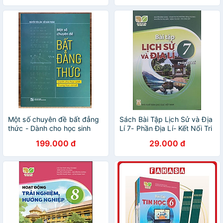
Một số chuyên đề bất đẳng
Sách Bài Tập Lịch Sử và Địa
thức - Dành cho học sinh
Lí 7- Phần Địa Lí- Kết Nối Tri
Trung học cơ sở
Thức Với Cuộc Sống (Kèm
199.000 đ
29.000 đ
nilon bọc sách, nhãn tên)