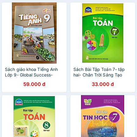
Sách giáo khoa Tiếng Anh
Sách Bài Tập Toán 7- tập
Lớp 9- Global Success-
hai- Chân Trời Sáng Tạo
Sách Học Sinh (Kèm bìa bao,
(Kèm Nilon bọc Sách)
59.000 đ
33.000 đ
nhãn tên)