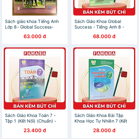
Sách giáo khoa Tiếng Anh
Sách Giáo Khoa Global
Lớp 8- Global Success-
Success - Tiếng Anh 8 -
Sách Học Sinh (Kèm bìa bao,
Sách Bài Tập (2023) - Kèm
63.000 đ
68.000 đ
nhãn tên)
Bút Chì
Sách Giáo Khoa Toán 7 -
Sách Giáo Khoa Bài Tập
Tập 1 (Kết Nối) (Chuẩn) -
Khoa Học Tự Nhiên 7 (Kết
Kèm Bút Chì
Nối) (Chuẩn) - Kèm Bút Chì
23.400 đ
28.000 đ