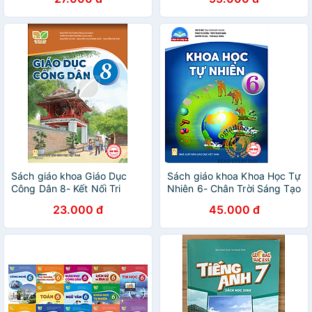
Sách giáo khoa Giáo Dục
Sách giáo khoa Khoa Học Tự
Công Dân 8- Kết Nối Tri
Nhiên 6- Chân Trời Sáng Tạo
Thức Với Cuộc Sống (Kèm
(Kèm Nilon bọc Sách)
23.000 đ
45.000 đ
Nilon bọc Sách)