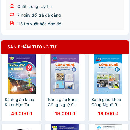
Chất lượng, Uy tín
7 ngày đổi trả dễ dàng
Hỗ trợ xuất hóa đơn đỏ
SẢN PHẨM TƯƠNG TỰ
Sách giáo khoa
Sách giáo khoa
Sách giáo khoa
Khoa Học Tự
Công Nghệ 9-
Công Nghệ 9-
Nhiên 9- Kết Nối
Lắp đặt mạng
Định hướng Nghề
46.000 đ
19.000 đ
18.000 đ
Tri Thức Với Cuộc
điện trong nhà-
nghiệp- Chân
Sống (Kèm Nilon
Chân Trời Sáng
Trời Sáng Tạo
bọc Sách)
Tạo (Kèm Nilon
(Kèm Nilon bọc