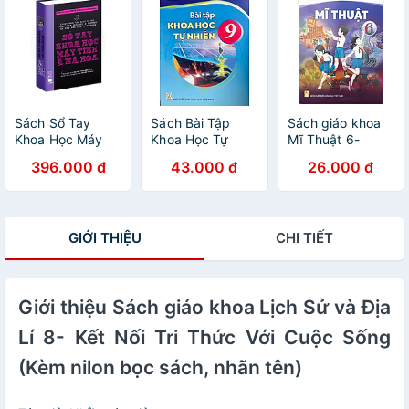
bọc Sách)
Sách)
Sách Sổ Tay
Sách Bài Tập
Sách giáo khoa
Khoa Học Máy
Khoa Học Tự
Mĩ Thuật 6-
Tính Và Mã Hóa (
Nhiên 9- Kết Nối
Chân Trời Sáng
396.000 đ
43.000 đ
26.000 đ
Sách Tham Khảo
Tri Thức Với Cuộc
Tạo (Kèm Nilon
THPT ) - Tổng
Sống (Kèm bìa
bọc Sách)
Hợp Kiến Thức
nilong bao sách)
Khoa Học Máy
GIỚI THIỆU
CHI TIẾT
Tính Và Lập Trình
- Á Châu Books,
Bìa cứng in màu
Giới thiệu Sách giáo khoa Lịch Sử và Địa
Lí 8- Kết Nối Tri Thức Với Cuộc Sống
(Kèm nilon bọc sách, nhãn tên)