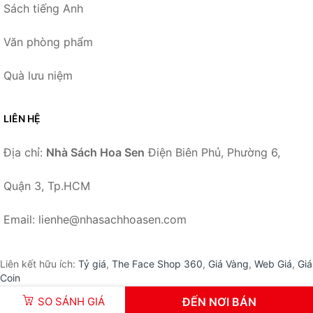
Sách tiếng Anh
Văn phòng phẩm
Quà lưu niệm
LIÊN HỆ
Địa chỉ:
Nhà Sách Hoa Sen
Điện Biên Phủ, Phường 6,
Quận 3, Tp.HCM
Email: lienhe@nhasachhoasen.com
Liên kết hữu ích:
Tỷ giá
,
The Face Shop 360
,
Giá Vàng
,
Web Giá
,
Giá
Coin
SO SÁNH GIÁ
ĐẾN NƠI BÁN
© 2026 –
NhaSachHoaSen.com
-
Nhà Sách Hoa Sen
.