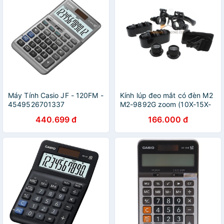
Máy Tính Casio JF - 120FM -
Kính lúp đeo mắt có đèn M2
4549526701337
M2-9892G zoom (10X-15X-
20X-25X)
440.699 đ
166.000 đ