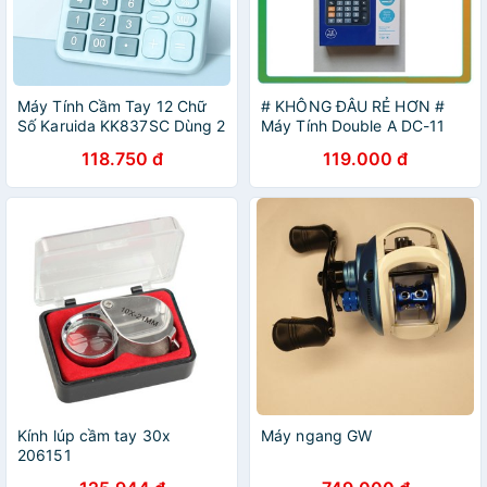
Máy Tính Cầm Tay 12 Chữ
# KHÔNG ĐÂU RẺ HƠN #
Số Karuida KK837SC Dùng 2
Máy Tính Double A DC-11
Nguồn Riêng Ánh Sáng Và
118.750 đ
119.000 đ
Pin 2A
Kính lúp cầm tay 30x
Máy ngang GW
206151