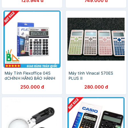
125.944 đ
749.000 đ
Máy Tính Flexoffice 04S
Máy tính Vinacal 570ES
dCHÍNH HÃNG BẢO HÀNH
PLUS II
TOÀN QUỐC
250.000 đ
280.000 đ