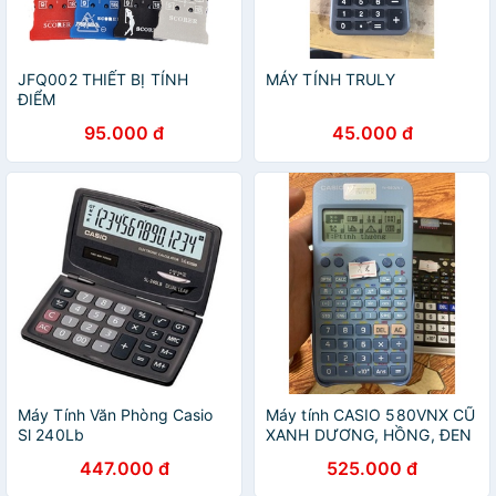
JFQ002 THIẾT BỊ TÍNH
MÁY TÍNH TRULY
ĐIỂM
95.000 đ
45.000 đ
Máy Tính Văn Phòng Casio
Máy tính CASIO 580VNX CŨ
Sl 240Lb
XANH DƯƠNG, HỒNG, ĐEN
| CASIO 580VNX CŨ CHÍNH
447.000 đ
525.000 đ
HÃNG SOI LASER