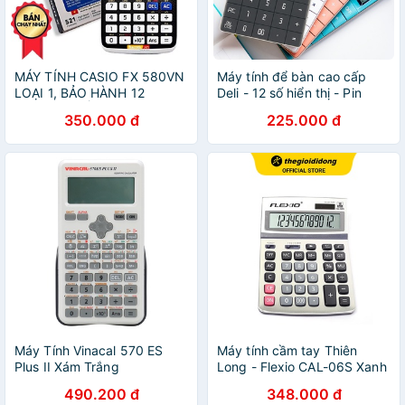
MÁY TÍNH CASIO FX 580VN
Máy tính để bàn cao cấp
LOẠI 1, BẢO HÀNH 12
Deli - 12 số hiển thị - Pin
THÁNG 1 ĐỔI 1
năng lượng mặt trời -
350.000 đ
225.000 đ
Hồng/Xanh
dương/Trắng/Xám đen -
NS041
Máy Tính Vinacal 570 ES
Máy tính cầm tay Thiên
Plus II Xám Trắng
Long - Flexio CAL-06S Xanh
Navy
490.200 đ
348.000 đ