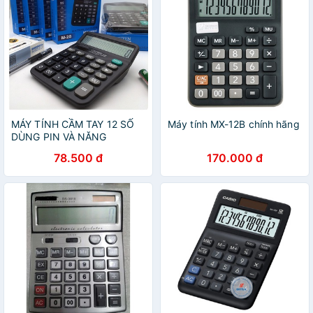
MÁY TÍNH CẦM TAY 12 SỐ
Máy tính MX-12B chính hãng
DÙNG PIN VÀ NĂNG
LƯỢNG model M28 (TẶNG
78.500 đ
170.000 đ
kèm pin)