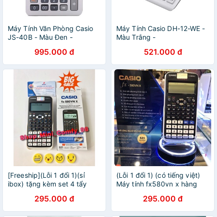
Máy Tính Văn Phòng Casio
Máy Tính Casio DH-12-WE -
JS-40B - Màu Đen -
Màu Trắng -
4549526611582
4971850091431
995.000 đ
521.000 đ
[Freeship](Lỗi 1 đổi 1)(sỉ
(Lỗi 1 đổi 1) (có tiếng việt)
ibox) tặng kèm set 4 tẩy
Máy tính fx580vn x hàng
mặt cười siêu cute- máy tính
Thailand
295.000 đ
295.000 đ
casio fx580vn x( có tiếng
việt)