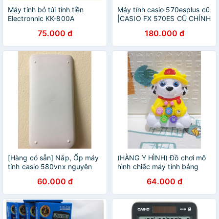
Máy tính bỏ túi tính tiền
Máy tính casio 570esplus cũ
Electronnic KK-800A
|CASIO FX 570ES CŨ CHÍNH
HÃNG
75.000 đ
180.000 đ
[Hàng có sẵn] Nắp, Ốp máy
(HÀNG Y HÌNH) Đồ chơi mô
tính casio 580vnx nguyên
hình chiếc máy tính bảng
bản, MÀU TRẮNG NHƯ MÁY
hình con vật cực đẹp, màu
60.000 đ
64.000 đ
MỚI , nắp casio không phai
sơn không phai siêu bền
màu
dành cho bé