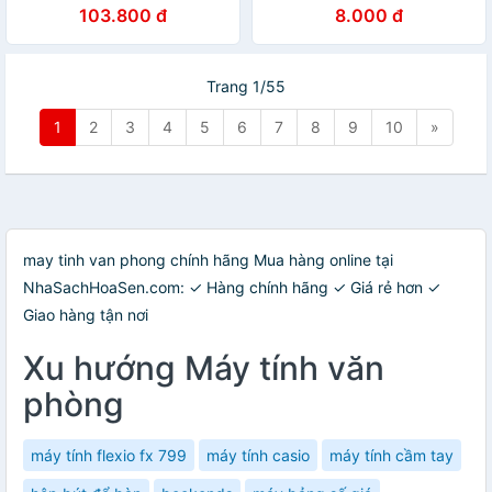
FX580VNX hàng chất lượng
103.800 đ
8.000 đ
tốt
Trang 1/55
1
2
3
4
5
6
7
8
9
10
»
may tinh van phong chính hãng Mua hàng online tại
NhaSachHoaSen.com: ✓ Hàng chính hãng ✓ Giá rẻ hơn ✓
Giao hàng tận nơi
Xu hướng Máy tính văn
phòng
máy tính flexio fx 799
máy tính casio
máy tính cầm tay