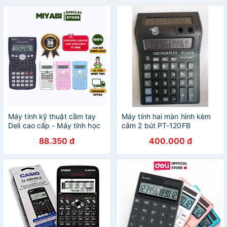
Máy tính kỹ thuật cầm tay
Máy tính hai màn hình kèm
Deli cao cấp - Máy tính học
cắm 2 bút PT-120FB
sinh , sinh viên tính toán
88.350 đ
400.000 đ
nhanh - MIYABI STORE