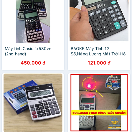
Máy tính Casio fx580vn
BAOKE Máy Tính 12
(2nd hand)
Số,Năng Lượng Mặt Trời-Hỗ
Trợ Bán Buôn
450.000 đ
121.000 đ