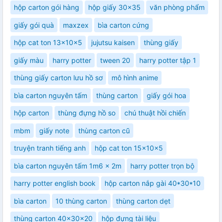
hộp carton gói hàng
hộp giấy 30x35
văn phòng phẩm
giấy gói quà
maxzex
bìa carton cứng
hộp cat ton 13x10x5
jujutsu kaisen
thùng giấy
giấy màu
harry potter
tween 20
harry potter tập 1
thùng giấy carton lưu hồ sơ
mô hình anime
bìa carton nguyên tấm
thùng carton
giấy gói hoa
hộp carton
thùng đựng hồ so
chú thuật hồi chiến
mbm
giấy note
thùng carton cũ
truyện tranh tiếng anh
hộp cat ton 15x10x5
bìa carton nguyên tấm 1m6 x 2m
harry potter trọn bộ
harry potter english book
hộp carton nắp gài 40*30*10
bìa carton
10 thùng carton
thùng carton dẹt
thùng carton 40x30x20
hộp đựng tài liệu