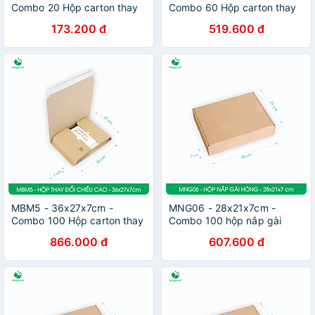
Combo 20 Hộp carton thay
Combo 60 Hộp carton thay
đổi chiều cao - Thùng carton
đổi chiều cao - Thùng carton
173.200 đ
519.600 đ
đóng hàng
đóng hàng
MBM5 - 36x27x7cm -
MNG06 - 28x21x7cm -
Combo 100 Hộp carton thay
Combo 100 hộp nắp gài
đổi chiều cao - Thùng carton
hông - Thùng carton đóng
866.000 đ
607.600 đ
đóng hàng
hàng