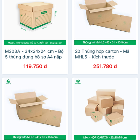
MS03A - 34x24x24 cm - Bộ
20 Thùng hộp carton - Mã
5 thùng đựng hồ sơ A4 nắp
MHL5 - Kích thước
rời
43x31x13,5 cm
119.750 đ
251.780 đ