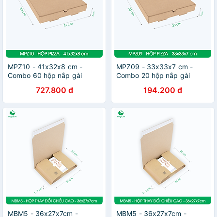
MPZ10 - 41x32x8 cm -
MPZ09 - 33x33x7 cm -
Combo 60 hộp nắp gài
Combo 20 hộp nắp gài
pizza đa dụng - Hộp nắp
pizza đa dụng - Hộp nắp
727.800 đ
194.200 đ
gập, hộp carton gói hàng,
gập, hộp carton gói hàng,
hộp quà
hộp quà
MBM5 - 36x27x7cm -
MBM5 - 36x27x7cm -