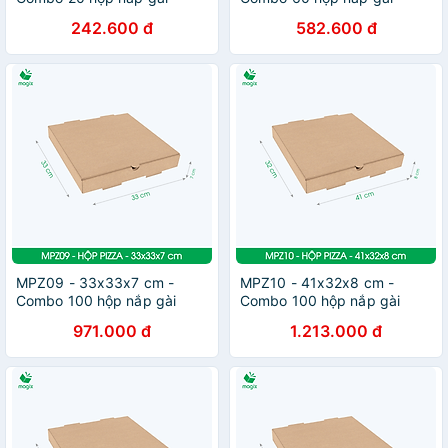
pizza đa dụng - Hộp nắp
pizza đa dụng - Hộp nắp
242.600 đ
582.600 đ
gập, hộp carton gói hàng,
gập, hộp carton gói hàng,
hộp quà
hộp quà
MPZ09 - 33x33x7 cm -
MPZ10 - 41x32x8 cm -
Combo 100 hộp nắp gài
Combo 100 hộp nắp gài
pizza đa dụng - Hộp nắp
pizza đa dụng - Hộp nắp
971.000 đ
1.213.000 đ
gập, hộp carton gói hàng,
gập, hộp carton gói hàng,
hộp quà
hộp quà