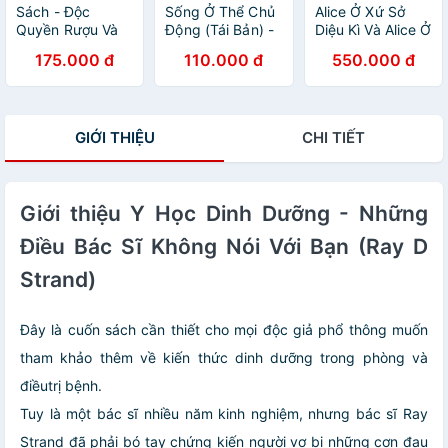
Sách - Độc
Sống Ở Thể Chủ
Alice Ở Xứ Sở
Quyền Rượu Và
Động (Tái Bản) -
Diệu Kì Và Alice Ở
Chế Độ Thuộc
Nguyễn Tuấn
Xứ Sở Trong
175.000 đ
110.000 đ
550.000 đ
Địa Pháp Ở Đông
Quỳnh
Gương (Bìa
Dương
Cứng)
GIỚI THIỆU
CHI TIẾT
Giới thiệu Y Học Dinh Dưỡng - Những
Điều Bác Sĩ Không Nói Với Bạn (Ray D
Strand)
Đây là cuốn sách cần thiết cho mọi độc giả phổ thông muốn
tham khảo thêm về kiến thức dinh dưỡng trong phòng và
điềutrị bệnh.
Tuy là một bác sĩ nhiều năm kinh nghiệm, nhưng bác sĩ Ray
Strand đã phải bó tay chứng kiến người vợ bị những cơn đau