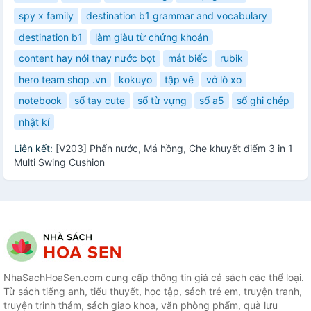
spy x family
destination b1 grammar and vocabulary
destination b1
làm giàu từ chứng khoán
content hay nói thay nước bọt
mắt biếc
rubik
hero team shop .vn
kokuyo
tập vẽ
vở lò xo
notebook
sổ tay cute
sổ từ vựng
sổ a5
sổ ghi chép
nhật kí
Liên kết:
[V203] Phấn nước, Má hồng, Che khuyết điểm 3 in 1
Multi Swing Cushion
NhaSachHoaSen.com cung cấp thông tin giá cả sách các thể loại.
Từ sách tiếng anh, tiểu thuyết, học tập, sách trẻ em, truyện tranh,
truyện trinh thám, sách giao khoa, văn phòng phẩm, quà lưu