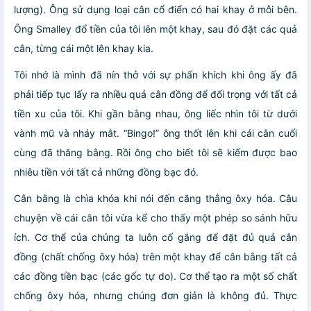
lượng). Ông sử dụng loại cân cổ điển có hai khay ở mỗi bên.
Ông Smalley đổ tiền của tôi lên một khay, sau đó đặt các quả
cân, từng cái một lên khay kia.
Tôi nhớ là mình đã nín thở với sự phấn khích khi ông ấy đã
phải tiếp tục lấy ra nhiều quả cân đồng để đối trọng với tất cả
tiền xu của tôi. Khi gần bằng nhau, ông liếc nhìn tôi từ dưới
vành mũ và nháy mắt. “Bingo!” ông thốt lên khi cái cân cuối
cùng đã thăng bằng. Rồi ông cho biết tôi sẽ kiếm được bao
nhiêu tiền với tất cả những đồng bạc đó.
Cân bằng là chìa khóa khi nói đến căng thẳng ôxy hóa. Câu
chuyện về cái cân tôi vừa kể cho thấy một phép so sánh hữu
ích. Cơ thể của chúng ta luôn cố gắng để đặt đủ quả cân
đồng (chất chống ôxy hóa) trên một khay để cân bằng tất cả
các đồng tiền bạc (các gốc tự do). Cơ thể tạo ra một số chất
chống ôxy hóa, nhưng chúng đơn giản là không đủ. Thực