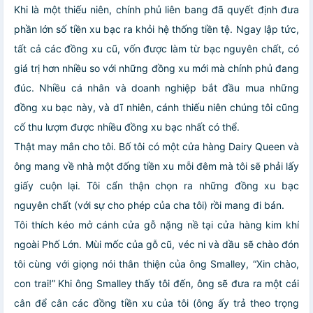
Khi là một thiếu niên, chính phủ liên bang đã quyết định đưa
phần lớn số tiền xu bạc ra khỏi hệ thống tiền tệ. Ngay lập tức,
tất cả các đồng xu cũ, vốn được làm từ bạc nguyên chất, có
giá trị hơn nhiều so với những đồng xu mới mà chính phủ đang
đúc. Nhiều cá nhân và doanh nghiệp bắt đầu mua những
đồng xu bạc này, và dĩ nhiên, cánh thiếu niên chúng tôi cũng
cố thu lượm được nhiều đồng xu bạc nhất có thể.
Thật may mắn cho tôi. Bố tôi có một cửa hàng Dairy Queen và
ông mang về nhà một đống tiền xu mỗi đêm mà tôi sẽ phải lấy
giấy cuộn lại. Tôi cẩn thận chọn ra những đồng xu bạc
nguyên chất (với sự cho phép của cha tôi) rồi mang đi bán.
Tôi thích kéo mở cánh cửa gỗ nặng nề tại cửa hàng kim khí
ngoài Phố Lớn. Mùi mốc của gỗ cũ, véc ni và dầu sẽ chào đón
tôi cùng với giọng nói thân thiện của ông Smalley, “Xin chào,
con trai!” Khi ông Smalley thấy tôi đến, ông sẽ đưa ra một cái
cân để cân các đồng tiền xu của tôi (ông ấy trả theo trọng