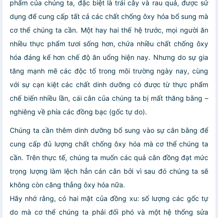
phẩm của chúng ta, đặc biệt là trái cây và rau quả, được sử
dụng để cung cấp tất cả các chất chống ôxy hóa bổ sung mà
cơ thể chúng ta cần. Một hay hai thế hệ trước, mọi người ăn
nhiều thực phẩm tươi sống hơn, chứa nhiều chất chống ôxy
hóa đáng kể hơn chế độ ăn uống hiện nay. Nhưng do sự gia
tăng mạnh mẽ các độc tố trong môi trường ngày nay, cùng
với sự cạn kiệt các chất dinh dưỡng có được từ thực phẩm
chế biến nhiều lần, cái cân của chúng ta bị mất thăng bằng –
nghiêng về phía các đồng bạc (gốc tự do).
Chúng ta cần thêm dinh dưỡng bổ sung vào sự cân bằng để
cung cấp đủ lượng chất chống ôxy hóa mà cơ thể chúng ta
cần. Trên thực tế, chúng ta muốn các quả cân đồng đạt mức
trọng lượng làm lệch hẳn cán cân bởi vì sau đó chúng ta sẽ
không còn căng thẳng ôxy hóa nữa.
Hãy nhớ rằng, có hai mặt của đồng xu: số lượng các gốc tự
do mà cơ thể chúng ta phải đối phó và một hệ thống sửa