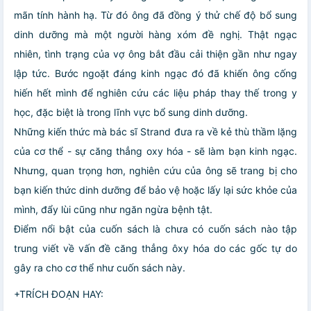
mãn tính hành hạ. Từ đó ông đã đồng ý thử chế độ bổ sung
dinh dưỡng mà một người hàng xóm đề nghị. Thật ngạc
nhiên, tình trạng của vợ ông bắt đầu cải thiện gần như ngay
lập tức. Bước ngoặt đáng kinh ngạc đó đã khiến ông cống
hiến hết mình để nghiên cứu các liệu pháp thay thế trong y
học, đặc biệt là trong lĩnh vực bổ sung dinh dưỡng.
Những kiến thức mà bác sĩ Strand đưa ra về kẻ thù thầm lặng
của cơ thể - sự căng thẳng oxy hóa - sẽ làm bạn kinh ngạc.
Nhưng, quan trọng hơn, nghiên cứu của ông sẽ trang bị cho
bạn kiến thức dinh dưỡng để bảo vệ hoặc lấy lại sức khỏe của
mình, đẩy lùi cũng như ngăn ngừa bệnh tật.
Điểm nổi bật của cuốn sách là chưa có cuốn sách nào tập
trung viết về vấn đề căng thẳng ôxy hóa do các gốc tự do
gây ra cho cơ thể như cuốn sách này.
+TRÍCH ĐOẠN HAY: