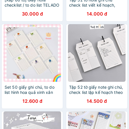
checklist / to do list TELADO
check list viết kế hoạch,
CREAM RABBIT
công việc to do list tiện lợi
30.000 đ
14.000 đ
NO08
Set 50 giấy ghi chú, to do
Tập 52 tờ giấy note ghi chú,
list hình hoa quả xinh xắn
check list lập kế hoạch theo
dõi to do list tiện lợi NO08
12.600 đ
14.500 đ