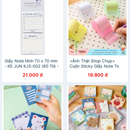
Giấy Note Hình 70 x 70 mm
<Ảnh Thật Shop Chụp>
- KE JUN KJS-002 (60 Tờ) -
Cuộn Sticky Giấy Note To
To Do List + Month - Màu
Do List Ghi Chú Màu Trơn
21.000 đ
19.800 đ
Xanh Nhạt
Kèm Khay Xé Tiện Lợi
Teeci603