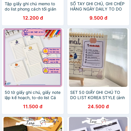
Tập giấy ghi chú memo to
SỔ TAY GHI CHÚ, GHI CHÉP
do list phong cách tối giản
HẰNG NGÀY DAILY TO DO
N18 Taro Stationery
LIST- GIẤY KẺ NGANG
12.200 đ
9.500 đ
50 tờ giấy ghi chú, giấy note
SET 50 GIẤY GHI CHÚ TO
lập kế hoạch, to-do list Cá
DO LIST KOREA STYLE (ảnh
store
thật) - Tiệm nhà Chun
11.500 đ
24.500 đ