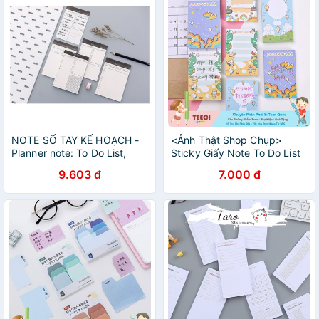
NOTE SỔ TAY KẾ HOẠCH -
<Ảnh Thật Shop Chụp>
Planner note: To Do List,
Sticky Giấy Note To Do List
Message, Checklist, Daily
Ghi Chú 100 Trang Cầu Vồng
9.603 đ
7.000 đ
Schedule note tại Corgi
Đáng Yêu Teeci587
Shop