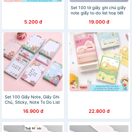
Set 100 tờ giấy ghi chú giấy
note giấy to-do list hoạ tiết
dễ thương ST441
5.200 đ
19.000 đ
Set 100 Giấy Note, Giấy Ghi
Chú, Sticky, Note To Do List
Dễ Thương Nhiều Mẫu ST37
16.900 đ
22.800 đ