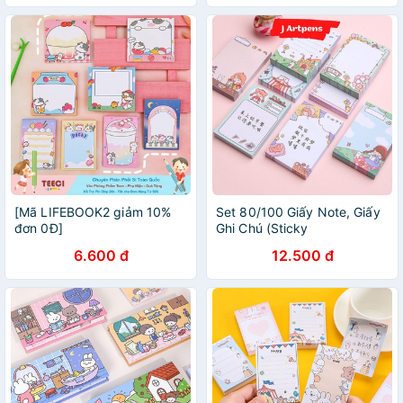
Đáng Yêu Teeci660
Schedule Kèm Khoen
[Mã LIFEBOOK2 giảm 10%
Set 80/100 Giấy Note, Giấy
đơn 0Đ]
Ghi Chú (Sticky
Note)FREESHIP Dễ Thương
6.600 đ
12.500 đ
Nhiều Mẫu (To Do List...)
Kích Thước 6*9 Cm