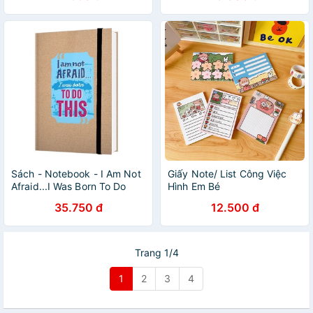
Sách - Notebook - I Am Not
Giấy Note/ List Công Việc
Afraid...I Was Born To Do
Hình Em Bé
This TSM0447
35.750 đ
12.500 đ
Trang 1/4
1
2
3
4