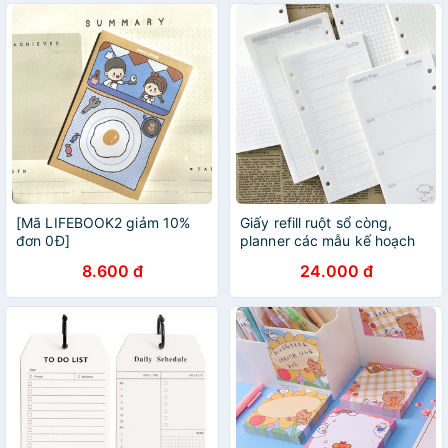
[Mã LIFEBOOK2 giảm 10%
Giấy refill ruột sổ còng,
đơn 0Đ]
planner các mẫu kế hoạch
tuần, tháng, ghi chú và to do
8.600 đ
24.000 đ
list khổ A6/A5 bullet journal