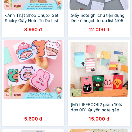
<Ảnh Thật Shop Chụp> Set
Giấy note ghi chú tiện dụng
Sticky Giấy Note To Do List
lên kế hoạch to do list N05
Ghi Chú 60 Tờ Color Tiện Lợi
học từ vựng Simple Taro
8.990 đ
12.000 đ
Teeci602
Stationery
[Mã LIFEBOOK2 giảm 10%
đơn 0Đ] Quyển note gập
được bao gồm note to do
5.600 đ
15.000 đ
list, bookmark, checklist dễ
thương