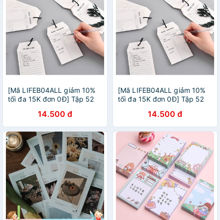
[Mã LIFEB04ALL giảm 10%
[Mã LIFEB04ALL giảm 10%
tối đa 15K đơn 0Đ] Tập 52
tối đa 15K đơn 0Đ] Tập 52
tờ note ghi chú check list lập
tờ note ghi chú check list lập
14.500 đ
14.500 đ
kế hoạch, to do list tiện lợi
kế hoạch, to do list tiện lợi
NO08
NO08