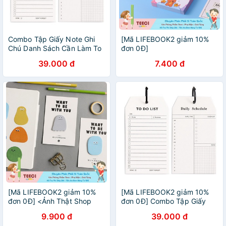
Combo Tập Giấy Note Ghi
[Mã LIFEBOOK2 giảm 10%
Chú Danh Sách Cần Làm To
đơn 0Đ]
Do List + Daily Schedule
39.000 đ
7.400 đ
Kèm Khoen ( Tặng kèm Giấy
Note Bánh Bao)
[Mã LIFEBOOK2 giảm 10%
[Mã LIFEBOOK2 giảm 10%
đơn 0Đ] <Ảnh Thật Shop
đơn 0Đ] Combo Tập Giấy
Chụp> Sticky Giấy Note To
Note Ghi Chú Danh Sách
9.900 đ
39.000 đ
Do List Ghi Chú Cảm Xúc
Cần Làm To Do List + Daily