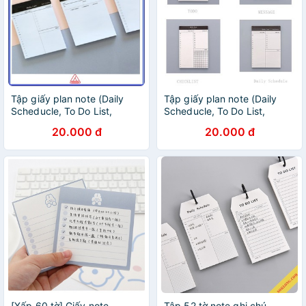
Tập giấy plan note (Daily
Tập giấy plan note (Daily
Scheducle, To Do List,
Scheducle, To Do List,
Message)
Message)
20.000 đ
20.000 đ
[Xấp 60 tờ] Giấy note
Tập 52 tờ note ghi chú