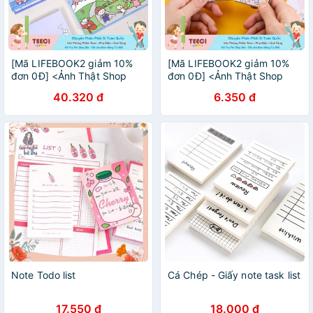
[Mã LIFEBOOK2 giảm 10%
[Mã LIFEBOOK2 giảm 10%
đơn 0Đ] <Ảnh Thật Shop
đơn 0Đ] <Ảnh Thật Shop
Chụp> Bộ Sticky Giấy Note
Chụp> Sticky Giấy Note To
40.320 đ
6.350 đ
To Do List Ghi Chú 480 Tờ
Do List Ghi Chú 100 Trang
Sweet House Teeci590
Chú Thỏ Cute Teeci588
Note Todo list
Cá Chép - Giấy note task list
17.550 đ
18.000 đ