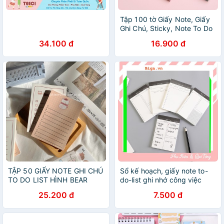
Tập 100 tờ Giấy Note, Giấy
Ghi Chú, Sticky, Note To Do
List Dễ Thương Nhiều Mẫu
34.100 đ
16.900 đ
ST37
TẬP 50 GIẤY NOTE GHI CHÚ
Sổ kế hoạch, giấy note to-
TO DO LIST HÌNH BEAR
do-list ghi nhớ công việc
KOREAN STYLE (ảnh thật) -
hằng ngày Phong cach Hàn
25.200 đ
7.500 đ
Tiệm nhà Chun
quốc