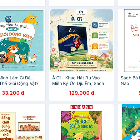
Mình Làm Gì Để…
À Ơi - Khúc Hát Ru Vào
Sách Bỏ 
Thế Giới Động Vật?
Miền Ký Ức Dịu Êm, Sách
Nào!
Tranh Thiếu Nhi Ô Cửa
33.200 đ
129.000 đ
Sách Tặng Kèm Rối Tay
Quà Tặng Cho Bé