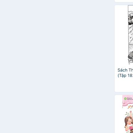
Huyền Sắc
Jennifer Moore - Mallinos &
Gustavo Mazali
Lee Yanan
Linh Rab
Liz Climo
Luc Foccroulle
Magnus Weightman
Makiko Toyofuku
Neung In Publishing Company
Nguyễn Huy Tưởng
Sách Th
(Tập 18
Nicholas Oldland
Quan P
Nobumi
Phạm Ngọc Tuấn
Phan Thị
Rene Goscinny
Satoe Tone
Thuỳ Dương
Trần Bạch Đằng
Văn Nghĩa