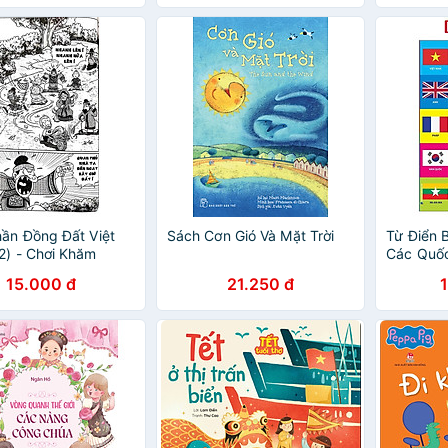
ần Đồng Đất Việt
Sách Cơn Gió Và Mặt Trời
Từ Điển 
2) - Chơi Khăm
Các Quốc
hủ
(Tái Bản
15.000 đ
21.250 đ