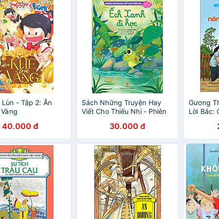
Lùn - Tập 2: Ăn
Sách Những Truyện Hay
Gương Th
 Vàng
Viết Cho Thiếu Nhi - Phiên
Lời Bác:
Bản Sách Tranh - Ếch Xanh
Con Đi (
40.000 đ
30.000 đ
Đi Học