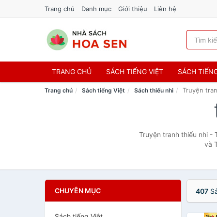
Trang chủ
Danh mục
Giới thiệu
Liên hệ
TRANG CHỦ
SÁCH TIẾNG VIỆT
SÁCH TIẾN
Truyện tran
Trang chủ
Sách tiếng Việt
Sách thiếu nhi
Truyện tranh thiếu nhi -
và 
CHUYÊN MỤC
407
Sả
Sách tiếng Việt