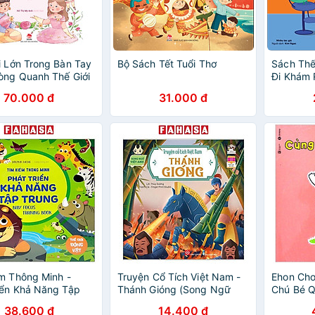
i Lớn Trong Bàn Tay
Bộ Sách Tết Tuổi Thơ
Sách Thế
òng Quanh Thế Giới
Đi Khám
ng Công Chúa
70.000 đ
31.000 đ
m Thông Minh -
Truyện Cổ Tích Việt Nam -
Ehon Chơ
iển Khả Năng Tập
Thánh Gióng (Song Ngữ
Chú Bé Q
 Thế Giới Động Vật
Việt - Anh)
Nhảy Lên
38.600 đ
14.400 đ
2022)