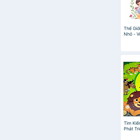
Yusuke Murata
1980 Edu
1980Edu - Quỳnh Hương
Thế Giớ
Nhỏ - V
Các Nà
Tìm Kiế
Phát Tr
Trung -