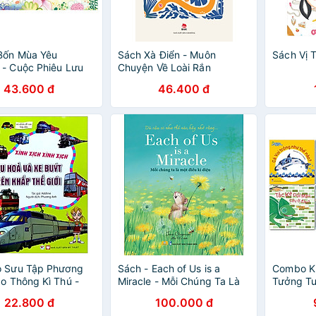
Bốn Mùa Yêu
Sách Xà Điển - Muôn
Sách Vị 
- Cuộc Phiêu Lưu
Chuyện Về Loài Rắn
43.600 đ
46.400 đ
ộ Sưu Tập Phương
Sách - Each of Us is a
Combo Kí
ao Thông Kì Thú -
Miracle - Mỗi Chúng Ta Là
Tưởng Tư
 Và Xe Buýt Trên
Một Điều Kì Diệu - ndbooks
Cuốn)
22.800 đ
100.000 đ
ế Giới