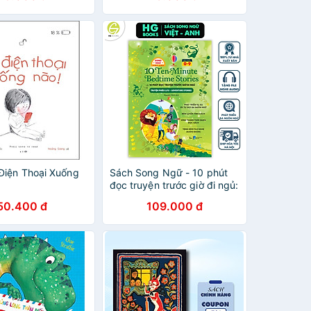
Điện Thoại Xuống
Sách Song Ngữ - 10 phút
đọc truyện trước giờ đi ngủ:
Truyện phiêu lưu - Phát
50.400 đ
109.000 đ
triển tính cách cho bé yêu