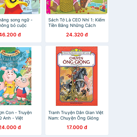
năng song ngữ -
Sách Tớ Là CEO Nhí 1: Kiếm
không bỏ cuộc
Tiền Bằng Những Cách
Nào?
46.200 đ
24.320 đ
ợn Con - Truyện
Tranh Truyện Dân Gian Việt
 Anh - Việt
Nam: Chuyện Ông Gióng
(Tái Bản 2023)
24.000 đ
17.000 đ