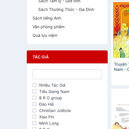
Sách Tâm lý - Giới tính
Sách Thường Thức - Gia Đình
Sách tiếng Anh
Văn phòng phẩm
Quà lưu niệm
TÁC GIẢ
Truyện 
Nam - C
Nhiều Tác Giả
Tiểu Giang Nam
B R O group
Đào Hải
Christian Jolibois
Xiao Pin
Minh Long