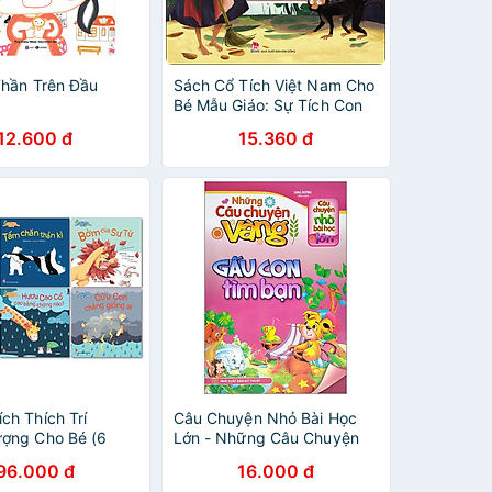
Thần Trên Đầu
Sách Cổ Tích Việt Nam Cho
Bé Mẫu Giáo: Sự Tích Con
Khỉ (Tái Bản 2020)
12.600 đ
15.360 đ
ch Thích Trí
Câu Chuyện Nhỏ Bài Học
ợng Cho Bé (6
Lớn - Những Câu Chuyện
Vàng - Gấu Con Tìm Bạn
96.000 đ
16.000 đ