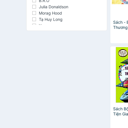
B.R.O
Julia Donaldson
Morag Hood
Tạ Huy Long
Sách - 
Yunan
Thương 
Audrey Penn
Mùa Hè
Búp trên cành
Jeff Kinney
Kazuhiko Toyota
Marco Campanella
Thanh Hà
Thanh Tâm
Tô Hoài
Trần Đăng Khoa
Trần Tuấn Hồng
Alison Limentani
Astrid Lindgren
Caroline Jayne Church
Sách B
Dolphin Media
Tiện Gi
Tàu Hỏa
Gianna Marino
Khắp Th
Hiếu Minh