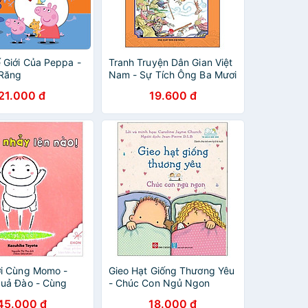
 Giới Của Peppa -
Tranh Truyện Dân Gian Việt
 Răng
Nam - Sự Tích Ông Ba Mươi
(Tái Bản 2024)
21.000 đ
19.600 đ
i Cùng Momo -
Gieo Hạt Giống Thương Yêu
uả Đào - Cùng
- Chúc Con Ngủ Ngon
 Nào! (Tái Bản
45.000 đ
18.000 đ