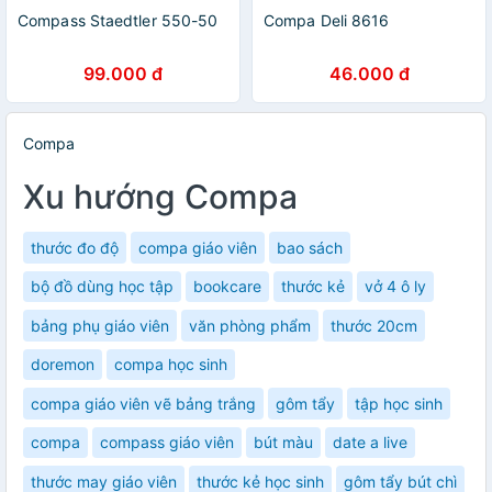
Compass Staedtler 550-50
Compa Deli 8616
99.000 đ
46.000 đ
Compa
Xu hướng Compa
thước đo độ
compa giáo viên
bao sách
bộ đồ dùng học tập
bookcare
thước kẻ
vở 4 ô ly
bảng phụ giáo viên
văn phòng phẩm
thước 20cm
doremon
compa học sinh
compa giáo viên vẽ bảng trắng
gôm tẩy
tập học sinh
compa
compass giáo viên
bút màu
date a live
thước may giáo viên
thước kẻ học sinh
gôm tẩy bút chì