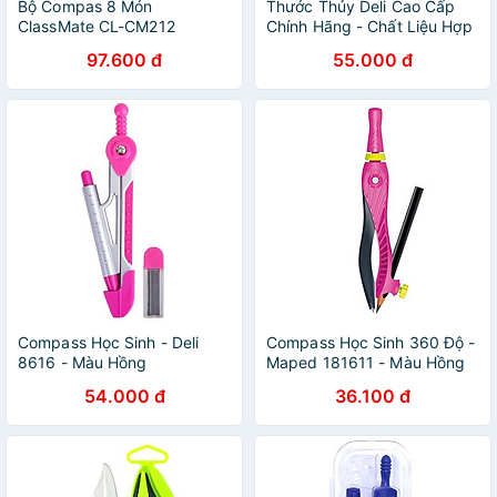
Bộ Compas 8 Món
Thước Thủy Deli Cao Cấp
ClassMate CL-CM212
Chính Hãng - Chất Liệu Hợp
Kim Nhôm Siêu Bền, Chính
97.600 đ
55.000 đ
Xác Tuyệt Đối, Tiện Dụng
DL290230 EDL290400
Compass Học Sinh - Deli
Compass Học Sinh 360 Độ -
8616 - Màu Hồng
Maped 181611 - Màu Hồng
54.000 đ
36.100 đ