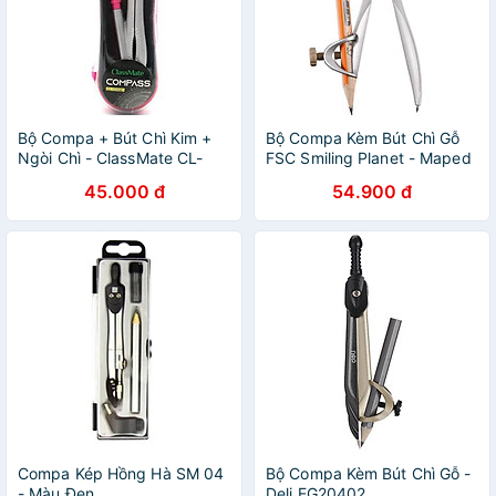
Bộ Compa + Bút Chì Kim +
Bộ Compa Kèm Bút Chì Gỗ
Ngòi Chì - ClassMate CL-
FSC Smiling Planet - Maped
CM112 - Màu Hồng
199121FM
45.000 đ
54.900 đ
Compa Kép Hồng Hà SM 04
Bộ Compa Kèm Bút Chì Gỗ -
- Màu Đen
Deli EG20402