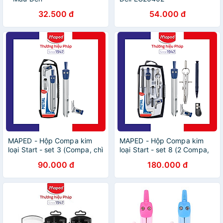
32.500 đ
54.000 đ
MAPED - Hộp Compa kim
MAPED - Hộp Compa kim
loại Start - set 3 (Compa, chì
loại Start - set 8 (2 Compa,
gỗ và ruột chì)
chì gỗ, chì bấm, gôm, chuốt
90.000 đ
180.000 đ
ruột chì, ruột chì Compa,
ruột chì bấm)