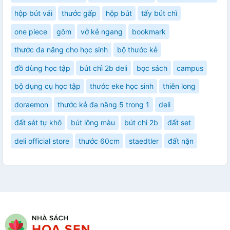
hộp bút vải
thước gấp
hộp bút
tẩy bút chì
one piece
gôm
vở kẻ ngang
bookmark
thước đa năng cho học sinh
bộ thước kẻ
đồ dùng học tập
bút chì 2b deli
bọc sách
campus
bộ dụng cụ học tập
thước eke học sinh
thiên long
doraemon
thước kẻ đa năng 5 trong 1
deli
đất sét tự khô
bút lông màu
bút chì 2b
đất set
deli official store
thước 60cm
staedtler
đất nặn