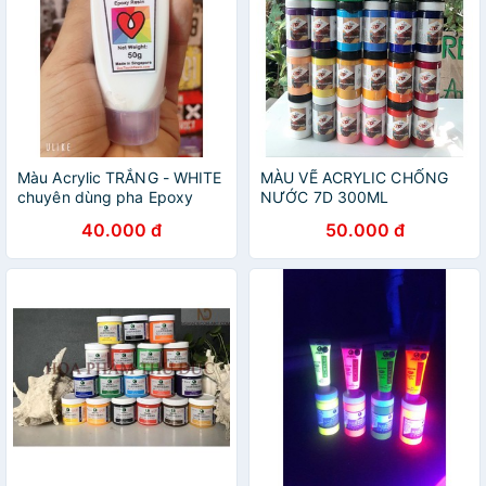
Màu Acrylic TRẮNG - WHITE
MÀU VẼ ACRYLIC CHỐNG
chuyên dùng pha Epoxy
NƯỚC 7D 300ML
Resin - Hộp 50g chamsocxe
40.000 đ
50.000 đ
store