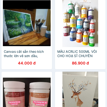
Canvas cắt sẵn theo kích
MÀU ACRLIC 500ML VÒI
thước lớn vẽ sơn dầu,
CHO HOẠ SĨ CHUYÊN
NGHIỆP
44.000 đ
86.900 đ