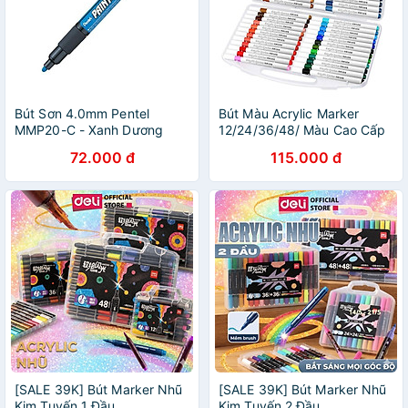
Bút Sơn 4.0mm Pentel
Bút Màu Acrylic Marker
MMP20-C - Xanh Dương
12/24/36/48/ Màu Cao Cấp
Bút Sơn Acrylic Chống Nước
72.000 đ
115.000 đ
Vẽ Trên Mọi Chất Liệu Bề
Mặt
[SALE 39K] Bút Marker Nhũ
[SALE 39K] Bút Marker Nhũ
Kim Tuyến 1 Đầu
Kim Tuyến 2 Đầu