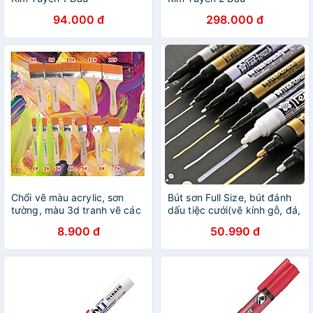
12/24/36/48 Màu Deli Mềm
12/24/36/48 Màu Cao Cấp
94.000 đ
298.000 đ
Ngòi Nhũ Sáng Màu Vẽ
Deli Nhũ Sáng Màu Vẽ
Anime, Bullet Journal
Anime, Bullet Journey
Chổi vẽ màu acrylic, sơn
Bút sơn Full Size, bút đánh
tường, màu 3d tranh vẽ các
dấu tiệc cưới(vẽ kính gỗ, đá,
loại nhiều size - A32
kim loại, sứ) -Lalunavn A30
8.900 đ
50.990 đ