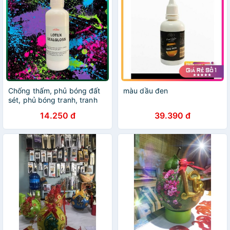
Chống thấm, phủ bóng đất
màu dầu đen
sét, phủ bóng tranh, tranh
acrylic, đất nặn tự khô, tranh
14.250 đ
39.390 đ
số hóa - LoTux Seal 20-
120ml gốc nước