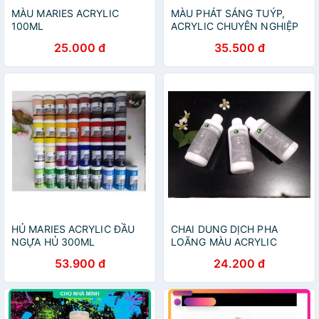
MÀU MARIES ACRYLIC
MÀU PHÁT SÁNG TUÝP,
100ML
ACRYLIC CHUYÊN NGHIỆP
25.000 đ
35.500 đ
HỦ MARIES ACRYLIC ĐẦU
CHAI DUNG DỊCH PHA
NGỰA HỦ 300ML
LOÃNG MÀU ACRYLIC
100ML
53.900 đ
24.200 đ