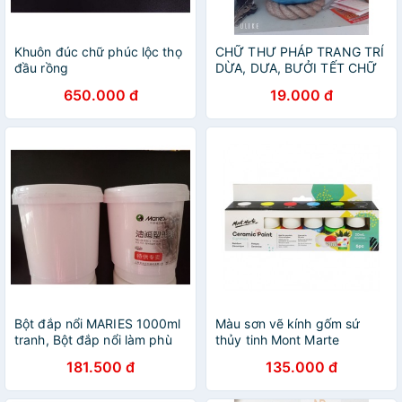
Khuôn đúc chữ phúc lộc thọ
CHỮ THƯ PHÁP TRANG TRÍ
đầu rồng
DỪA, DƯA, BƯỞI TẾT CHỮ
THƯỜNG KHÔNG MÀU
650.000 đ
19.000 đ
(PHÚC, LỘC, THỌ, TÀI)
Bột đắp nổi MARIES 1000ml
Màu sơn vẽ kính gốm sứ
tranh, Bột đắp nổi làm phù
thủy tinh Mont Marte
điêu
Signature Ceramic Paint 6
181.500 đ
135.000 đ
màu x 12ml