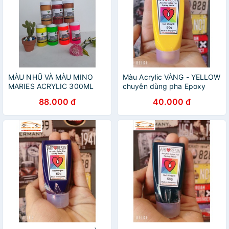
MÀU NHŨ VÀ MÀU MINO
Màu Acrylic VÀNG - YELLOW
MARIES ACRYLIC 300ML
chuyên dùng pha Epoxy
Resin - Hộp 50g
88.000 đ
40.000 đ
chamsocxestore