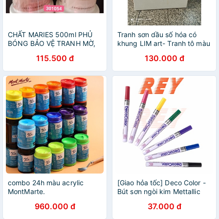
CHẤT MARIES 500ml PHỦ
Tranh sơn dầu số hóa có
BÓNG BẢO VỆ TRANH MỜ,
khung LIM art- Tranh tô màu
500ml PHỦ BÓNG BẢO VỀ
theo số nhà du hành vũ trụ
115.500 đ
130.000 đ
TRANH SÁNG CHO HỌA SĨ
CHUYÊN NGHIỆP
combo 24h màu acrylic
[Giao hỏa tốc] Deco Color -
MontMarte.
Bút sơn ngòi kim Mettallic
Marker chất lượng cao
960.000 đ
37.000 đ
Marvy 120 130 140