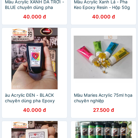
Màu Acrylic XANH DA TRỜI -
Màu Acrylic Xanh Lá - Pha
BLUE chuyên dùng pha
Keo Epoxy Resin - Hộp 50g
Epoxy Resin - Hộp 50g
chamsocxestore
40.000 đ
40.000 đ
chamsocxestore
àu Acrylic ĐEN - BLACK
Màu Maries Acrylic 75ml họa
chuyên dùng pha Epoxy
chuyên nghiệp
Resin - Hộp 50g
40.000 đ
27.500 đ
chamsocxestore