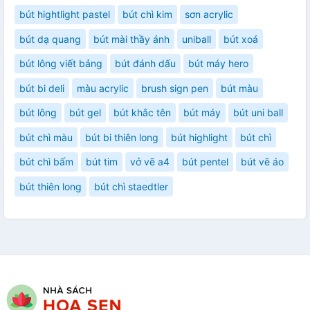
bút hightlight pastel
bút chì kim
sơn acrylic
bút dạ quang
bút mài thầy ánh
uniball
bút xoá
bút lông viết bảng
bút đánh dấu
bút máy hero
bút bi deli
màu acrylic
brush sign pen
bút màu
bút lông
bút gel
bút khắc tên
bút máy
bút uni ball
bút chì màu
bút bi thiên long
bút highlight
bút chì
bút chì bấm
bút tim
vở vẽ a4
bút pentel
bút vẽ áo
bút thiên long
bút chì staedtler