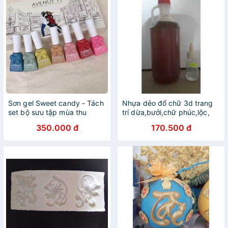
Sơn gel Sweet candy - Tách
Nhựa dẻo đổ chữ 3d trang
set bộ sưu tập mùa thu
trí dừa,bưởi,chữ phúc,lộc,
Avenue 2019 [ lẻ 1 chai]
thọ,cọp 1 chai 1 lit .
350.000 đ
170.500 đ