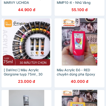
MARVY UCHIDA
MMP10-X - Nhũ Vàng
120/130/140 NGÒI KIM
44.900 đ
55.100 đ
0.8mm
[ DaVinci ] Màu Acrylic
Màu Acrylic Đỏ - RED
Giorgione tuyp 75ml , 30
chuyên dùng pha Epoxy
màu lẻ tùy chọn
Resin - Hộp 50g
23.000 đ
40.000 đ
chamsocxestore