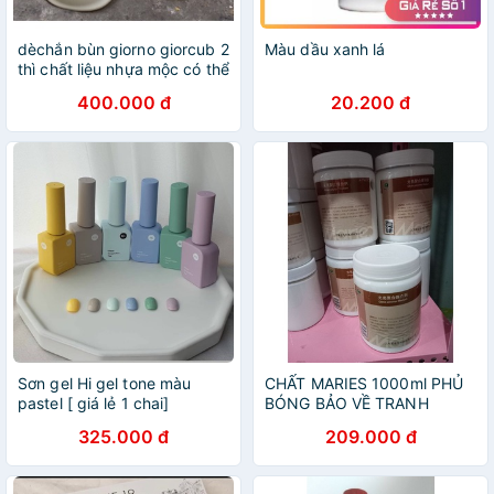
dèchắn bùn giorno giorcub 2
Màu dầu xanh lá
thì chất liệu nhựa mộc có thể
sơn bất kì màu nào để phù
400.000 đ
20.200 đ
hợp với xe của bạn, gôm 2
miếng nhựa
Sơn gel Hi gel tone màu
CHẤT MARIES 1000ml PHỦ
pastel [ giá lẻ 1 chai]
BÓNG BẢO VỀ TRANH
SÁNG CHO HỌA SĨ CHUYÊN
325.000 đ
209.000 đ
NGHIỆP