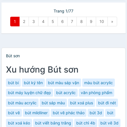
Trang 1/77
1
2
3
4
5
6
7
8
9
10
»
Bút sơn
Xu hướng Bút sơn
bút bi
bút ký tên
bút màu sáp vặn
màu bút acrylic
bút máy luyện chữ đẹp
bút acrylic
văn phòng phẩm
bút màu acrylic
bút sáp màu
bút xoá plus
bút đi nét
bút vẽ
bút mildliner
bút vẽ phác thảo
bút 3d
bút
bút xoá kéo
bút viết bảng trắng
bút chì 4b
bút vẽ 3d