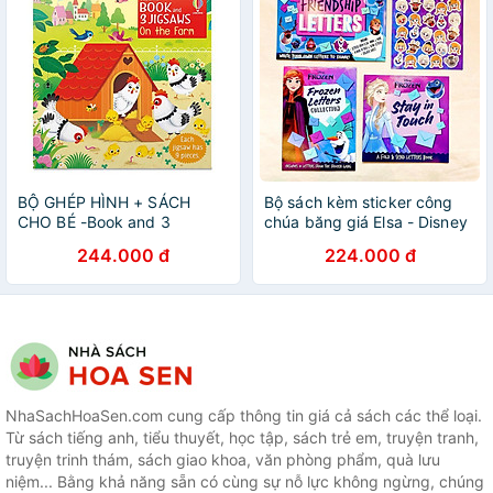
BỘ GHÉP HÌNH + SÁCH
Bộ sách kèm sticker công
CHO BÉ -Book and 3
chúa băng giá Elsa - Disney
Jigsaws: On the Farm
Frozen: Friendship Letters
244.000 đ
224.000 đ
NhaSachHoaSen.com cung cấp thông tin giá cả sách các thể loại.
Từ sách tiếng anh, tiểu thuyết, học tập, sách trẻ em, truyện tranh,
truyện trinh thám, sách giao khoa, văn phòng phẩm, quà lưu
niệm... Bằng khả năng sẵn có cùng sự nỗ lực không ngừng, chúng