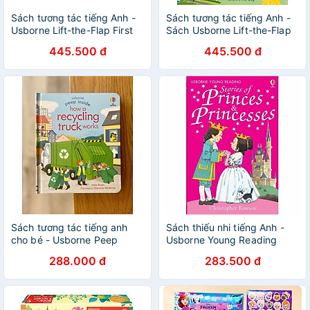
Sách tương tác tiếng Anh -
Sách tương tác tiếng Anh -
Usborne Lift-the-Flap First
Sách Usborne Lift-the-Flap
Sizes and Measuring
Questions and Answers:
445.500 đ
445.500 đ
about Weather
Sách tương tác tiếng anh
Sách thiếu nhi tiếng Anh -
cho bé - Usborne Peep
Usborne Young Reading
Inside how a recycling truck
Series One : Stories of
288.000 đ
283.500 đ
works
Princes and Princesses + CD