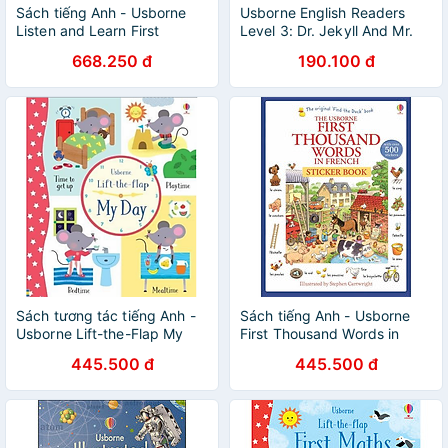
Sách tiếng Anh - Usborne
Usborne English Readers
Listen and Learn First
Level 3: Dr. Jekyll And Mr.
French Words
Hyde
668.250 đ
190.100 đ
Sách tương tác tiếng Anh -
Sách tiếng Anh - Usborne
Usborne Lift-the-Flap My
First Thousand Words in
Day
French Sticker Book
445.500 đ
445.500 đ