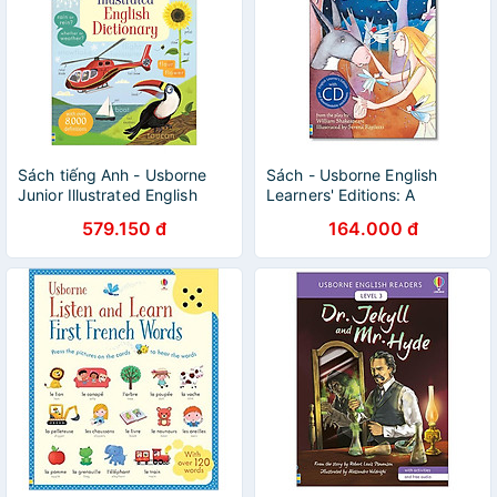
Sách tiếng Anh - Usborne
Sách - Usborne English
Junior Illustrated English
Learners' Editions: A
Dictionary
Midsummer Night's Dream +
579.150 đ
164.000 đ
CD