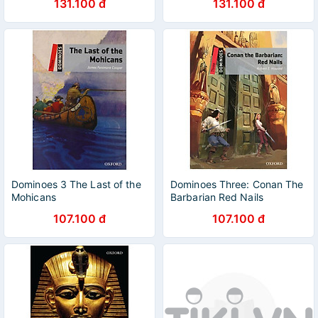
131.100 đ
131.100 đ
Dominoes 3 The Last of the
Dominoes Three: Conan The
Mohicans
Barbarian Red Nails
107.100 đ
107.100 đ