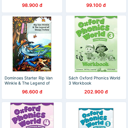
The Wild
98.900 đ
99.100 đ
Dominoes Starter Rip Van
Sách Oxford Phonics World
Winkle & The Legend of
3 Workbook
Sleepy Hollow
96.600 đ
202.900 đ