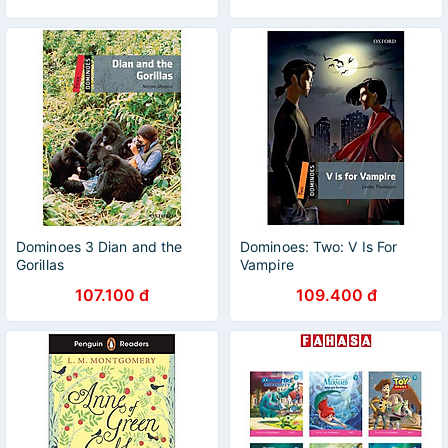
Dominoes 3 Dian and the
Dominoes: Two: V Is For
Gorillas
Vampire
107.100 đ
109.400 đ