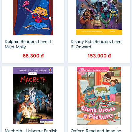
Dolphin Readers Level 1:
Disney Kids Readers Level
Meet Molly
6: Onward
66.300 đ
153.900 đ
Macbeth - Usborne English
Oxford Read and Imagine