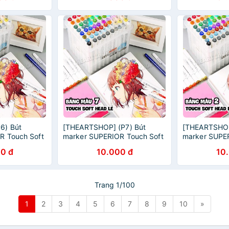
6) Bút
[THEARTSHOP] (P7) Bút
[THEARTSHOP
R Touch Soft
marker SUPERIOR Touch Soft
marker SUPER
án lẻ)
Head 218 màu (Bán lẻ)
Head 218 màu
0 đ
10.000 đ
10
Trang 1/100
1
2
3
4
5
6
7
8
9
10
»