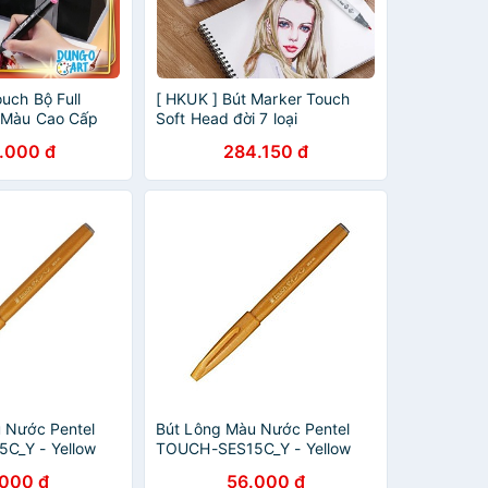
uch Bộ Full
[ HKUK ] Bút Marker Touch
 Màu Cao Cấp
Soft Head đời 7 loại
24/40/60/80/120/218 màu,
.000 đ
284.150 đ
blend đẹp hơn touch liit,
touch cool, touch mark
 Nước Pentel
Bút Lông Màu Nước Pentel
C_Y - Yellow
TOUCH-SES15C_Y - Yellow
Ochre
.000 đ
56.000 đ