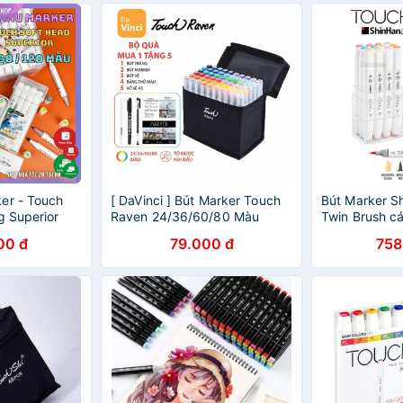
er - Touch
[ DaVinci ] Bút Marker Touch
Bút Marker S
g Superior
Raven 24/36/60/80 Màu
Twin Brush c
Marker cho học sinh
00 đ
79.000 đ
758