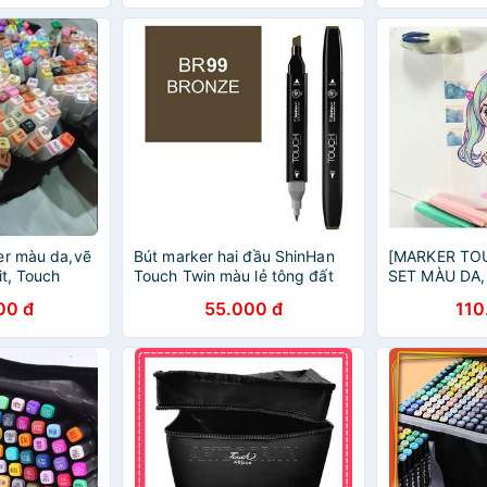
er màu da,vẽ
Bút marker hai đầu ShinHan
[MARKER TOU
it, Touch
Touch Twin màu lẻ tông đất
SET MÀU DA,
 Touch Soft
TOUCH LIIT 
00 đ
55.000 đ
110
 [skin tone /