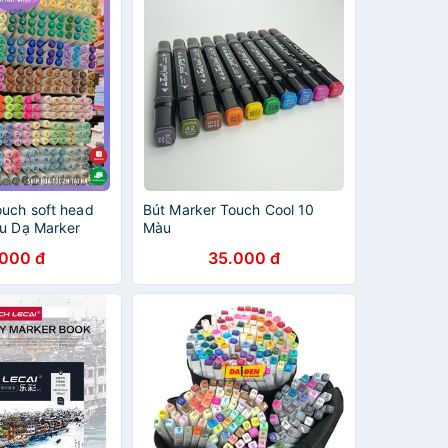
ouch soft head
Bút Marker Touch Cool 10
àu Dạ Marker
Màu
ẻ Tùy Chọn Màu
.000 đ
35.000 đ