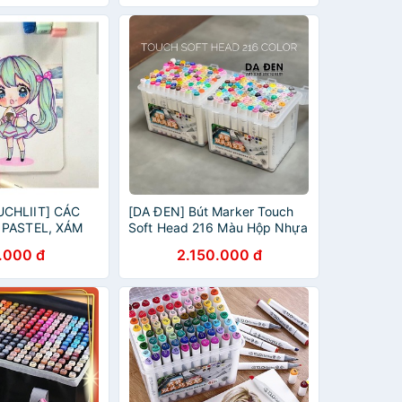
CHLIIT] CÁC
[DA ĐEN] Bút Marker Touch
 PASTEL, XÁM
Soft Head 216 Màu Hộp Nhựa
6
.000 đ
2.150.000 đ