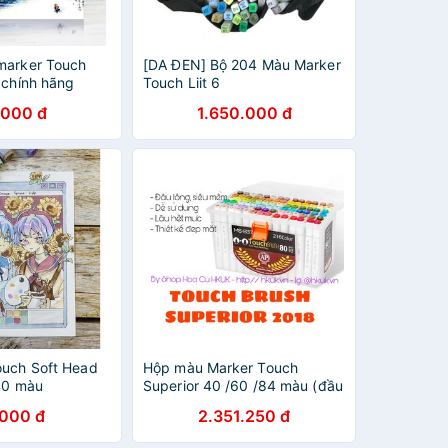
marker Touch
[DA ĐEN] Bộ 204 Màu Marker
 chính hãng
Touch Liit 6
vẽ màu touch ,
.000 đ
1.650.000 đ
ouch Soft Head
Hộp màu Marker Touch
240 màu
Superior 40 /60 /84 màu (đầu
brush)
.000 đ
2.351.250 đ