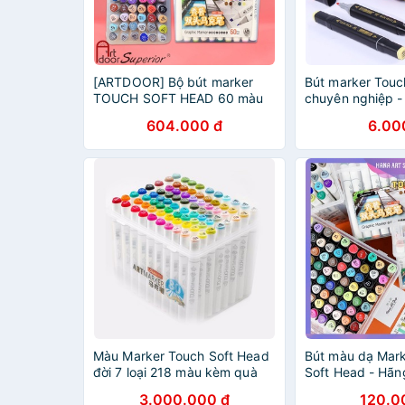
[ARTDOOR] Bộ bút marker
Bút marker Tou
TOUCH SOFT HEAD 60 màu
chuyên nghiệp -
(hộp nhựa)
nhiên
604.000 đ
6.00
Màu Marker Touch Soft Head
Bút màu dạ Mark
đời 7 loại 218 màu kèm quà
Soft Head - Hãn
tặng
12/24/40 màu
3.000.000 đ
120.0