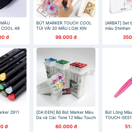
 MÀU
BÚT MARKER TOUCH COOL
[ARBAT] Set 
 COOL 48
TÚI VẢI 30 MÀU LOẠI XỊN
màu Shinhan 
Brush
00 đ
99.000 đ
350
arker 2911
[DA ĐEN] Bộ Bút Marker Màu
Bút Lông Màu
Da và Các Tone 12 Màu Touch
TOUCH-SES1
Liit Và Touch Soft Head
Hồng
0 đ
60.000 đ
51