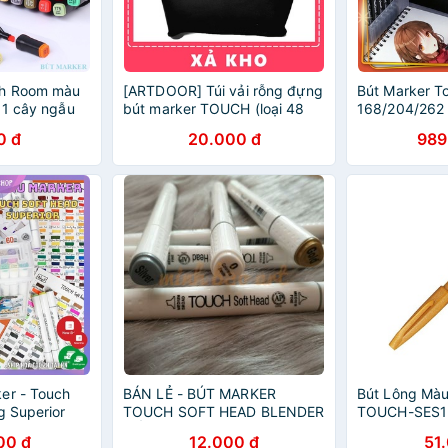
ch Room màu
[ARTDOOR] Túi vải rỗng đựng
Bút Marker To
 1 cây ngẫu
bút marker TOUCH (loại 48
168/204/262
màu)
0 đ
20.000 đ
989
er - Touch
BÁN LẺ - BÚT MARKER
Bút Lông Màu
g Superior
TOUCH SOFT HEAD BLENDER
TOUCH-SES15
SỐ 0 / MARKER GOLD /
Ochre
00 đ
12.000 đ
51
MARKER SILVER