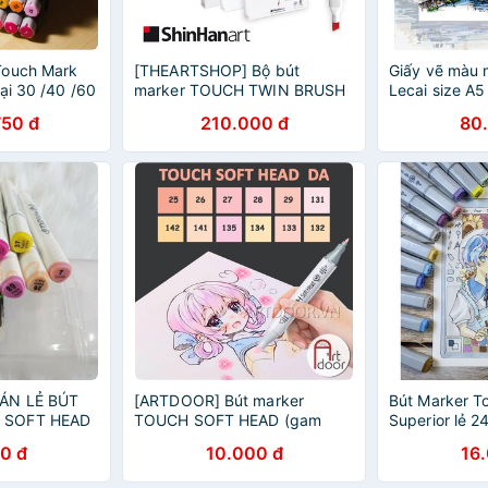
Touch Mark
[THEARTSHOP] Bộ bút
Giấy vẽ màu 
ại 30 /40 /60
marker TOUCH TWIN BRUSH
Lecai size A5
 màu đen
MARKER 6 màu - Shinhan art
HKUK chuyên 
750 đ
210.000 đ
80
màu dạ
BÁN LẺ BÚT
[ARTDOOR] Bút marker
Bút Marker T
 SOFT HEAD
TOUCH SOFT HEAD (gam
Superior lẻ 
màu Da)
0 đ
10.000 đ
16