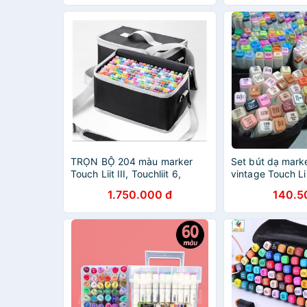
TRỌN BỘ 204 màu marker
Set bút dạ mark
Touch Liit III, Touchliit 6,
vintage Touch Li
Touch softhead bút lông 2
Lecai, Mingyun,
1.750.000 đ
140.5
đầu mỹ thuật - vẽ tranh,báo
head, Touchliit 6
tường,đồ án✨
vintage]