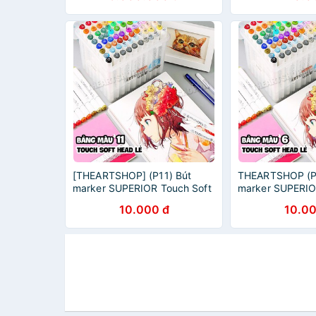
[THEARTSHOP] (P11) Bút
THEARTSHOP (P
marker SUPERIOR Touch Soft
marker SUPERIO
Head 218 màu (Bán lẻ)
Head 218 màu (B
10.000 đ
10.00