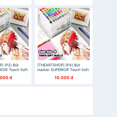
] (P2) Bút
[THEARTSHOP] (P4) Bút
IOR Touch Soft
marker SUPERIOR Touch Soft
 (Bán lẻ)
Head 218 màu (Bán lẻ)
.000 đ
10.000 đ