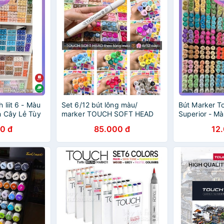
 liit 6 - Màu
Set 6/12 bút lông màu/
Bút Marker T
h Cây Lẻ Tùy
marker TOUCH SOFT HEAD
Superior - M
theo tông màu
Touch Cây L
0 đ
85.000 đ
12