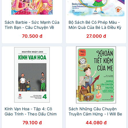
Sách Barbie - Sức Mạnh Của
Bộ Sách Bé Có Phép Màu -
Tình Bạn - Câu Chuyện Về
Món Quà Của Bé Là Điều Kỳ
Những Nàng Công Chúa
Diệu
70.500 đ
27.000 đ
Kính Vạn Hoa - Tập 4: Cô
Sách Những Câu Chuyện
Giáo Trinh - Theo Dấu Chim
Truyền Cảm Hứng - I Will Be
Ưng - Tiền Chuộc (Tái Bản
Better: Khoản Tiết Kiệm Của
79.100 đ
44.080 đ
2022)
Mẹ