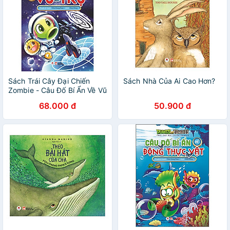
Sách Trái Cây Đại Chiến
Sách Nhà Của Ai Cao Hơn?
Zombie - Câu Đố Bí Ẩn Về Vũ
Trụ
68.000 đ
50.900 đ