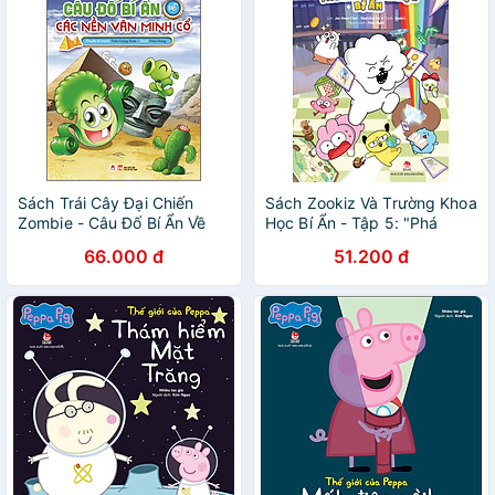
Sách Trái Cây Đại Chiến
Sách Zookiz Và Trường Khoa
Zombie - Câu Đố Bí Ẩn Về
Học Bí Ẩn - Tập 5: "Phá
Các Nền Văn Minh Cổ
Đảo" Phòng Cô Hiệu Trưởng
66.000 đ
51.200 đ