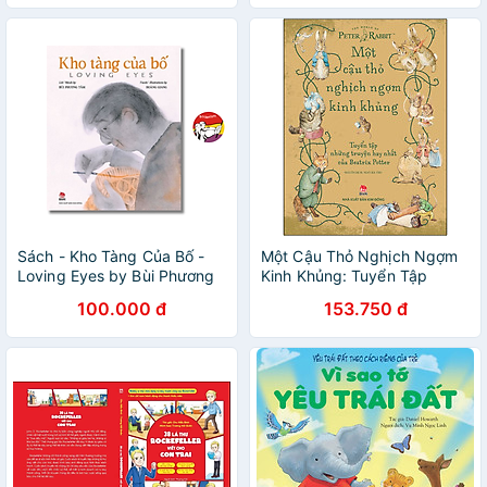
Sách - Kho Tàng Của Bố -
Một Cậu Thỏ Nghịch Ngợm
Loving Eyes by Bùi Phương
Kinh Khủng: Tuyển Tập
Tâm - Sách thiếu nhi/ Song
Những Truyện Hay Nhất
100.000 đ
153.750 đ
ngữ Anh - Việt
Của Beatrix Potter (Tái Bản
2021)