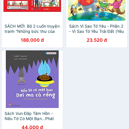
SÁCH MỚI Bộ 2 cuốn truyện
Sách Vì Sao Tớ Yêu - Phần 2
tranh “Những bức thư của
- Vì Sao Tớ Yêu Trái Đất (Yêu
các tỷ phú thế giới dành cho
Trái Đất Theo Cách Riêng
188.000 đ
23.520 đ
con”
Của Trẻ)
Sách Vun Đắp Tâm Hồn -
Nếu Tớ Có Một Bạn...Phát
Triển Trí Tưởng Tượng Và
44.000 đ
Khả Năng Ngôn Ngữ Của Bé