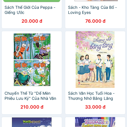
Sách Thế Giới Của Peppa -
Sách - Kho Tàng Của Bố -
Giếng Ước
Loving Eyes
20.000 đ
76.000 đ
Chuyển Thể Từ "Dế Mèn
Sách Văn Học Tuổi Hoa -
Phiêu Lưu Ký" Của Nhà Văn
Thương Nhớ Bằng Lăng
Tô Hoài_Cuộc Phiêu Lưu Của
210.000 đ
33.000 đ
Dế Út