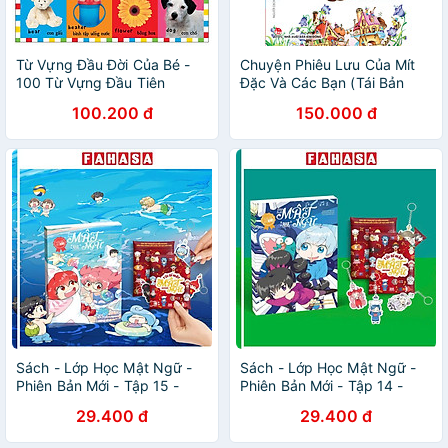
Từ Vựng Đầu Đời Của Bé -
Chuyện Phiêu Lưu Của Mít
100 Từ Vựng Đầu Tiên
Đặc Và Các Bạn (Tái Bản
2019)
100.200 đ
150.000 đ
Sách - Lớp Học Mật Ngữ -
Sách - Lớp Học Mật Ngữ -
Phiên Bản Mới - Tập 15 -
Phiên Bản Mới - Tập 14 -
Tặng Kèm Túi Bí Mật Móc
Tặng Kèm Túi Bí Mật Móc
29.400 đ
29.400 đ
Khóa Cung Hoàng Đạo Kiwi
Khóa Cung Hoàng Đạo Kiwi
Kiwi
Kiwi