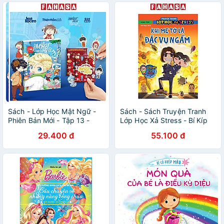
Sách - Lớp Học Mật Ngữ -
Sách - Sách Truyện Tranh
Phiên Bản Mới - Tập 13 -
Lớp Học Xả Stress - Bí Kíp
Tặng Kèm Túi Bí Mật Móc
Vượt Qua Kỳ Thi, Cánh Cổng
29.400 đ
55.100 đ
Khóa Cung Hoàng Đạo Kiwi
Xuyên Không Gian, Con Gái
Kiwi
Không Dễ