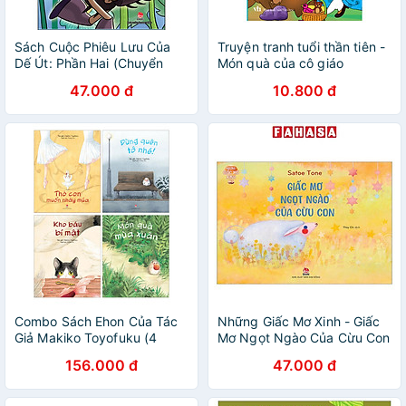
Sách Cuộc Phiêu Lưu Của
Truyện tranh tuổi thần tiên -
Dế Út: Phần Hai (Chuyển
Món quà của cô giáo
Thể Từ "Dế Mèn Phiêu Lưu
47.000 đ
10.800 đ
Ký" Của Nhà Văn Tô Hoài)
Combo Sách Ehon Của Tác
Những Giấc Mơ Xinh - Giấc
Giả Makiko Toyofuku (4
Mơ Ngọt Ngào Của Cừu Con
Cuốn)
156.000 đ
47.000 đ