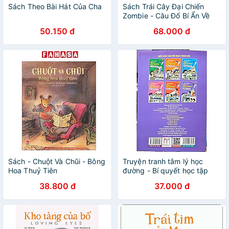
Sách Theo Bài Hát Của Cha
Sách Trái Cây Đại Chiến
Zombie - Câu Đố Bí Ẩn Về
Động Thực Vật
50.150 đ
68.000 đ
Sách - Chuột Và Chũi - Bông
Truyện tranh tâm lý học
Hoa Thuỷ Tiên
đường - Bí quyết học tập
bứt phá (Sách bản quyền)
38.800 đ
37.000 đ