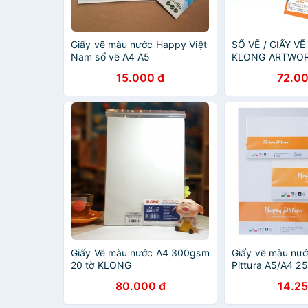
Giấy vẽ màu nước Happy Việt
SỔ VẼ / GIẤY 
Nam sổ vẽ A4 A5
KLONG ARTWORK
- 300GSM
15.000 đ
72.00
Giấy Vẽ màu nước A4 300gsm
Giấy vẽ màu nư
20 tờ KLONG
Pittura A5/A4 2
80.000 đ
14.25