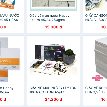
VẼ MÀU NƯỚC
Giấy vẽ màu nước Happy
GIẤY CANSO
 A5+ / A4+
Pittura A5/A4 250gsm
NƯỚC 180GS
0 đ
15.000 đ
30
ớc Happy
GIẤY VẼ MÀU NƯỚC LEYTON
GIẤY VẼ ROK
50gsm
100% COTTON A5/A4
DUNG,VẼ TR
MÀU NƯỚC, 
0 đ
34.200 đ
16