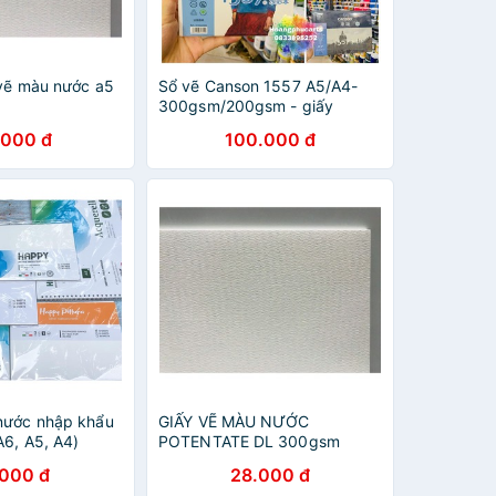
 vẽ màu nước a5
Sổ vẽ Canson 1557 A5/A4-
300gsm/200gsm - giấy
chuyên vẽ màu nước
.000 đ
100.000 đ
nước nhập khẩu
GIẤY VẼ MÀU NƯỚC
A6, A5, A4)
POTENTATE DL 300gsm
A4/A3 (khổ thiếu)
.000 đ
28.000 đ