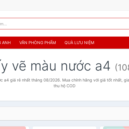
G ANH
VĂN PHÒNG PHẨM
QUÀ LƯU NIỆM
ấy vẽ màu nước a4
(10
 a4 giá rẻ nhất tháng 08/2026. Mua chính hãng với giá tốt nhất, gi
thu hộ COD