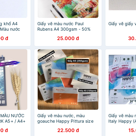
g khổ A4
Giấy vẽ màu nước Paul
Giấy vẽ giấy
 Màu nước
Rubens A4 300gsm - 50%
cotton
0 đ
25.000 đ
30
VẼ MÀU NƯỚC
Giấy vẽ màu nước, màu
Giấy vẽ màu 
 A5+ / A4+
goauche Happy Pittura size
Italy Happy (
 COTTON)
A4; A5; A6
0 đ
22.500 đ
15