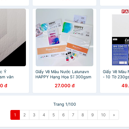
c Ý
Giấy Vẽ Màu Nước Lalunavn
Giấy Vẽ Màu 
sm vân
HAPPY Hạng Họa Sĩ 300gsm
- 10 Tờ 230g
4
A5,A4
8453
0 đ
27.000 đ
49
Trang 1/100
1
2
3
4
5
6
7
8
9
10
»