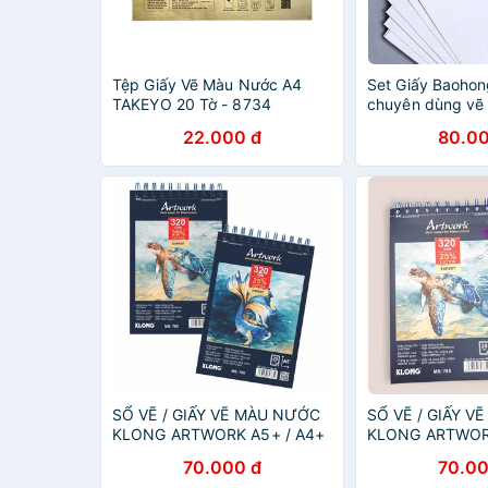
Tệp Giấy Vẽ Màu Nước A4
Set Giấy Baohon
TAKEYO 20 Tờ - 8734
chuyên dùng vẽ
22.000 đ
80.00
SỔ VẼ / GIẤY VẼ MÀU NƯỚC
SỔ VẼ / GIẤY 
KLONG ARTWORK A5+ / A4+
KLONG ARTWORK
(320GSM - 25% COTTON)
(320GSM - 25%
70.000 đ
70.00