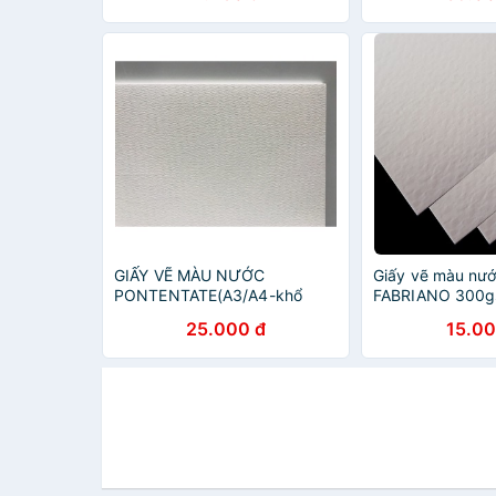
GIẤY VẼ MÀU NƯỚC
Giấy vẽ màu nướ
PONTENTATE(A3/A4-khổ
FABRIANO 300g
thiếu)(tập 10 tờ)
smooth A6/A5/A
25.000 đ
15.00