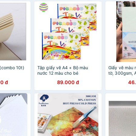
(combo 10t)
Tập giấy vẽ A4 + Bộ màu
Giấy vẽ màu 
nước 12 màu cho bé
tờ, 300gsm, 
0 đ
89.000 đ
46