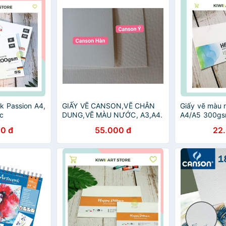
k Passion A4,
GIẤY VẼ CANSON,VẼ CHÂN
Giấy vẽ màu
ớc
DUNG,VẼ MÀU NƯỚC, A3,A4.
A4/A5 300g
0 đ
55.000 đ
22