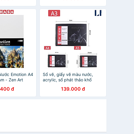
Nước Emotion A4
Sổ vẽ, giấy vẽ màu nước,
sm - Zen Art
acrylic, sổ phát thảo khổ
A3/A4/A5 Giorgione
.400 đ
139.000 đ