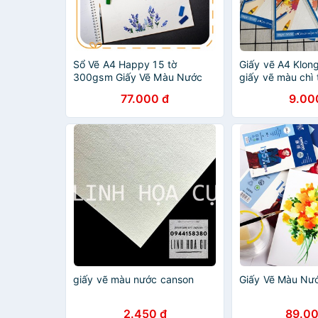
Sổ Vẽ A4 Happy 15 tờ
Giấy vẽ A4 Klong
300gsm Giấy Vẽ Màu Nước
giấy vẽ màu chì 
Gáy Lò Xo
màu nước 100g
77.000 đ
9.00
giấy vẽ màu nước canson
Giấy Vẽ Màu Nư
2.450 đ
89.00