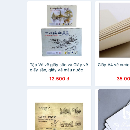
Tập Vở vẽ giấy sần và Giấy vẽ
Giấy A4 vẽ nước
giấy sần, giấy vẽ màu nước
chuyên dụng A3, A4 giấy màu
12.500 đ
35.00
kem