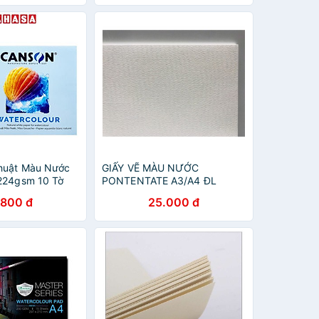
huật Màu Nước
GIẤY VẼ MÀU NƯỚC
224gsm 10 Tờ
PONTENTATE A3/A4 ĐL
300g/m2 ( khổ A3/A4 thiếu )
.800 đ
25.000 đ