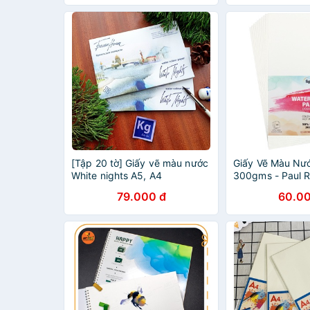
[Tập 20 tờ] Giấy vẽ màu nước
Giấy Vẽ Màu Nư
White nights A5, A4
300gms - Paul 
SA000012 (10 T
79.000 đ
60.00