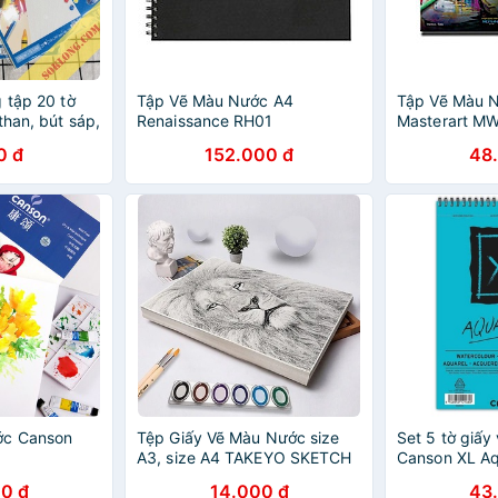
 tập 20 tờ
Tập Vẽ Màu Nước A4
Tập Vẽ Màu 
than, bút sáp,
Renaissance RH01
Masterart M
sm MS 703
0 đ
152.000 đ
48
ớc Canson
Tệp Giấy Vẽ Màu Nước size
Set 5 tờ giấ
A3, size A4 TAKEYO SKETCH
Canson XL Aq
PAPER
300gsm
0 đ
14.000 đ
43