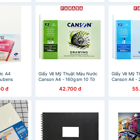
ớc A4
Giấy Vẽ Mỹ Thuật Màu Nước
Giấy Vẽ Mỹ T
Rubens
Canson A4 - 160gsm 10 Tờ
Canson A4 - 
ờ)
0 đ
42.700 đ
55