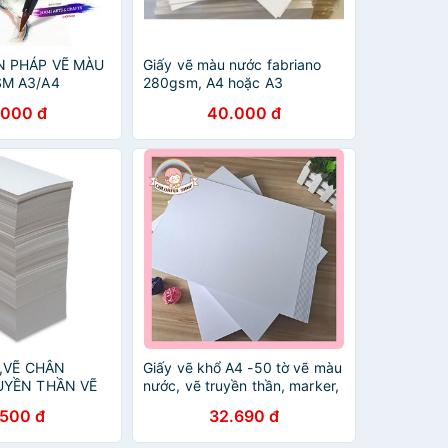
N PHÁP VẼ MÀU
Giấy vẽ màu nước fabriano
M A3/A4
280gsm, A4 hoặc A3
.000 đ
40.000 đ
I,VẼ CHÂN
Giấy vẽ khổ A4 -50 tờ vẽ màu
UYỀN THẦN VẼ
nước, vẽ truyền thần, marker,
A3,A4.
chì màu
.500 đ
32.690 đ