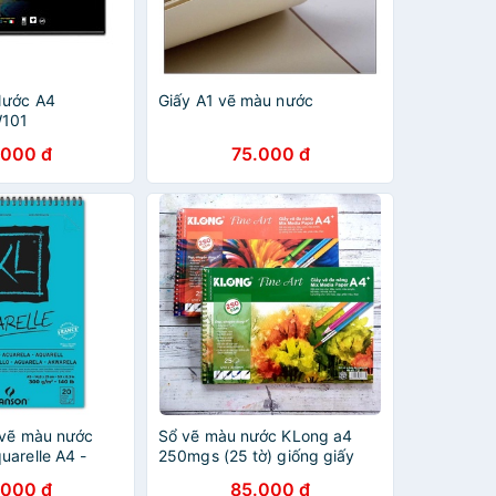
Nước A4
Giấy A1 vẽ màu nước
W101
.000 đ
75.000 đ
y vẽ màu nước
Sổ vẽ màu nước KLong a4
uarelle A4 -
250mgs (25 tờ) giống giấy
canson
.000 đ
85.000 đ