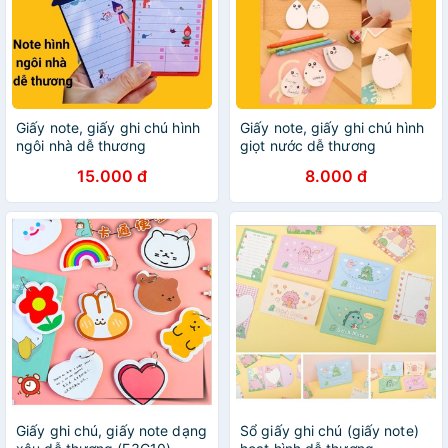
Giấy note, giấy ghi chú hình
Giấy note, giấy ghi chú hình
ngôi nhà dễ thương
giọt nước dễ thương
15.000 đ
8.000 đ
Giấy ghi chú, giấy note dạng
Sổ giấy ghi chú (giấy note)