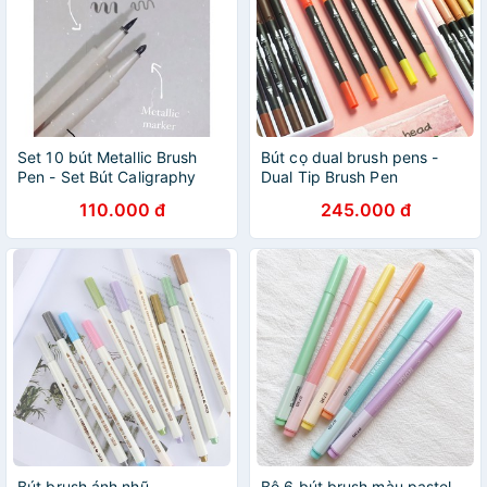
Set 10 bút Metallic Brush
Bút cọ dual brush pens -
Pen - Set Bút Caligraphy
Dual Tip Brush Pen
Brush Màu
110.000 đ
245.000 đ
Bút brush ánh nhũ
Bộ 6 bút brush màu pastel -