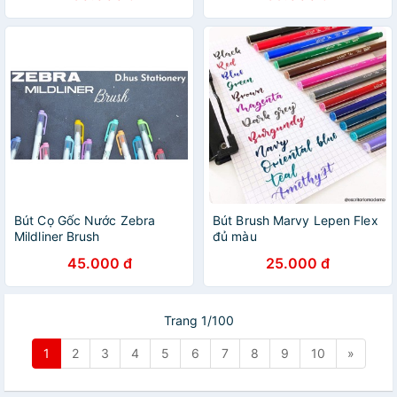
Bút Cọ Gốc Nước Zebra
Bút Brush Marvy Lepen Flex
Mildliner Brush
đủ màu
45.000 đ
25.000 đ
Trang 1/100
1
2
3
4
5
6
7
8
9
10
»