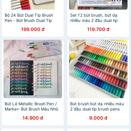
Bộ 24 Bút Dual Tip Brush
Set 12 bút brush, bút dạ
Pen - Bút Brush Dual Tip
nhiều màu 2 đầu dual tip
Marker có Màu Set 24 Cây -
brush pens trang trí sổ
199.000 đ
119.700 đ
2 Đầu cọ Brush và Liner
Bút Lẻ Metallic Brush Pen /
Bút brush bút dạ nhiều màu
Marker- Bút Brush Màu Nhũ
2 đầu dual tip brush pens
Viết Caligraphy Trang Trí Sổ
trang trí sổ tone xanh
14.900 đ
9.000 đ
Bullet Journal