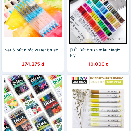
Set 6 bút nước water brush
[LẺ] Bút brush màu Magic
Fly
274.275 đ
10.000 đ