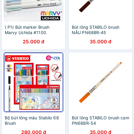
( P1) Bút marker Brush
Bút lông STABILO brush
Marvy Uchida #1100.
NÂU PN68BR-45
25.000 đ
35.000 đ
Bộ bút lông màu Stabilo 68
Bút lông STABILO brush cam
Brush
PN68BR-54
280.000 đ
35.000 đ