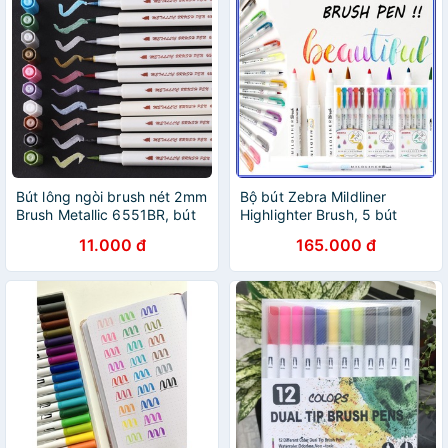
Bút lông ngòi brush nét 2mm
Bộ bút Zebra Mildliner
Brush Metallic 6551BR, bút
Highlighter Brush, 5 bút
viết calligraphy, tiêu đề chất
11.000 đ
165.000 đ
lượng