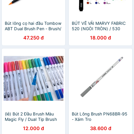
Bút lông cọ hai đầu Tombow
BÚT VẼ VẢI MARVY FABRIC
ABT Dual Brush Pen - Brush/
520 (NGÒI TRÒN) / 530
Bullet - Peach (020)
(NGÒI BRUSH)/ 722 (NGÒI
47.250 đ
18.000 đ
BRUSH)
(lẻ) Bút 2 Đầu Brush Màu
Bút Lông Brush PN68BR-95
Magic Fly / Dual Tip Brush
- Xám Tro
Pen - 24 Màu
12.000 đ
38.600 đ