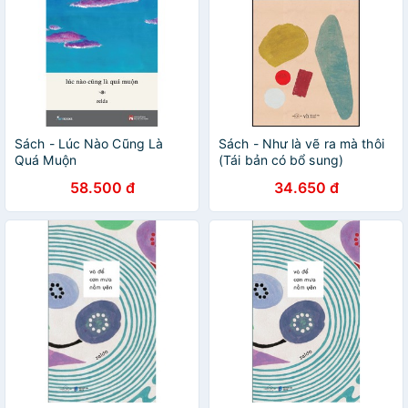
Sách - Lúc Nào Cũng Là
Sách - Như là vẽ ra mà thôi
Quá Muộn
(Tái bản có bổ sung)
58.500 đ
34.650 đ