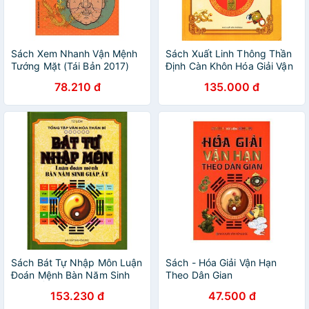
Sách Xem Nhanh Vận Mệnh
Sách Xuất Linh Thông Thần
Tướng Mặt (Tái Bản 2017)
Định Càn Khôn Hóa Giải Vận
minh lâm
Hạn Dân Gian
78.210 đ
135.000 đ
Sách Bát Tự Nhập Môn Luận
Sách - Hóa Giải Vận Hạn
Đoán Mệnh Bàn Năm Sinh
Theo Dân Gian
Giáp, Ất
153.230 đ
47.500 đ