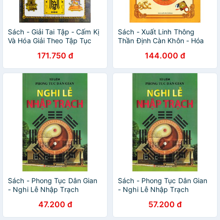
Sách - Giải Tai Tập - Cấm Kị
Sách - Xuất Linh Thông
Và Hóa Giải Theo Tập Tục
Thần Định Càn Khôn - Hóa
Dân Gian
Giải Vận Hạn Dân Gian
171.750 đ
144.000 đ
Gigabook
Sách - Phong Tục Dân Gian
Sách - Phong Tục Dân Gian
- Nghi Lễ Nhập Trạch
- Nghi Lễ Nhập Trạch
Gigabook
47.200 đ
57.200 đ