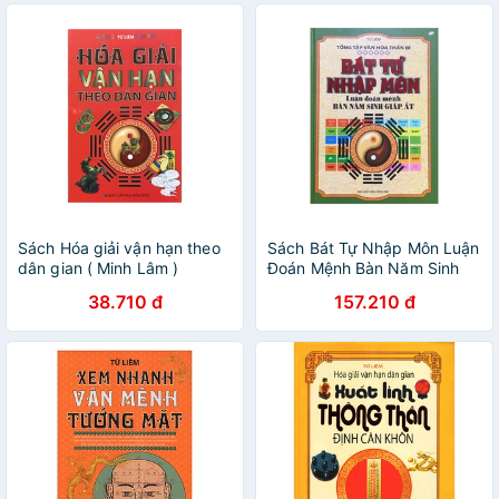
Sách Hóa giải vận hạn theo
Sách Bát Tự Nhập Môn Luận
dân gian ( Minh Lâm )
Đoán Mệnh Bàn Năm Sinh
Giáp, Ất ( Minh Lâm )
38.710 đ
157.210 đ