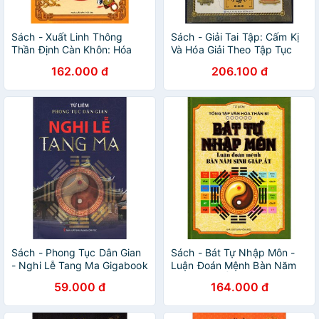
Sách - Xuất Linh Thông
Sách - Giải Tai Tập: Cấm Kị
Thần Định Càn Khôn: Hóa
Và Hóa Giải Theo Tập Tục
Giải Vận Hạn Dân Gian -
Dân Gian - nguyetlinhbook
162.000 đ
206.100 đ
nguyetlinhbook
Sách - Phong Tục Dân Gian
Sách - Bát Tự Nhập Môn -
- Nghi Lễ Tang Ma Gigabook
Luận Đoán Mệnh Bàn Năm
Sinh Giáp, Ất Gigabook
59.000 đ
164.000 đ