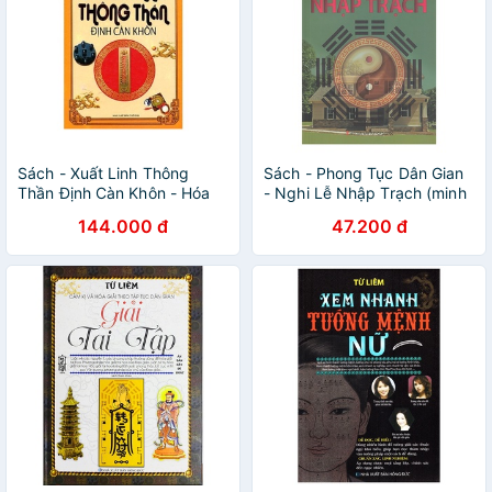
Sách - Xuất Linh Thông
Sách - Phong Tục Dân Gian
Thần Định Càn Khôn - Hóa
- Nghi Lễ Nhập Trạch (minh
Giải Vận Hạn Dân Gian (Tái
lâm)
144.000 đ
47.200 đ
bản 2018) minh lâm