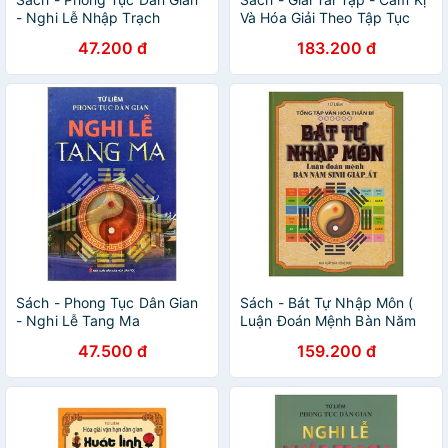
- Nghi Lễ Nhập Trạch
Và Hóa Giải Theo Tập Tục
Dân Gian
47.200 đ
183.200 đ
Sách - Phong Tục Dân Gian
Sách - Bát Tự Nhập Môn (
- Nghi Lễ Tang Ma
Luận Đoán Mệnh Bàn Năm
Sinh Giáp, Ất)
47.500 đ
159.200 đ