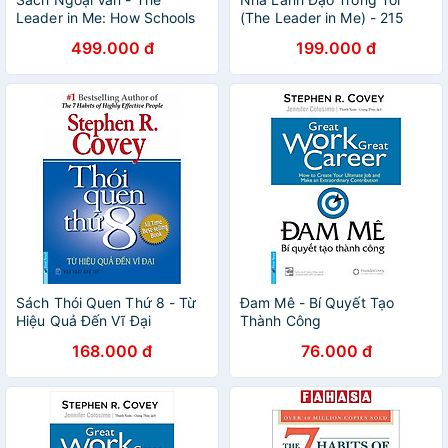
Leader in Me: How Schools
(The Leader in Me) - 215
Around the World Are
499.000 đ
199.000 đ
Inspiring Greatness, One
Child at a Time
Sách Thói Quen Thứ 8 - Từ
Đam Mê - Bí Quyết Tạo
Hiệu Quả Đến Vĩ Đại
Thành Công
168.000 đ
76.000 đ