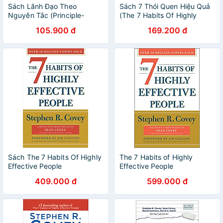
Sách Lãnh Đạo Theo
Sách 7 Thói Quen Hiệu Quả
Nguyên Tắc (Principle-
(The 7 Habits Of Highly
Centered Leadership) -
Effective People) - Stephen
105.900 đ
169.200 đ
Stephen R. Covey - PACE
R. Covey - PACE Books
Books
Sách The 7 Habits Of Highly
The 7 Habits of Highly
Effective People
Effective People
409.000 đ
599.000 đ