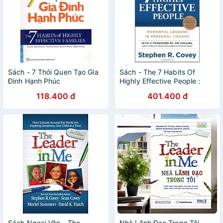
Sách - 7 Thói Quen Tạo Gia
Sách - The 7 Habits Of
Đình Hạnh Phúc
Highly Effective People :
Powerful Lessons In
118.400 đ
401.400 đ
Personal Change
Sách Ngoại Văn - The
Nhà Lãnh Đạo Trong Tôi