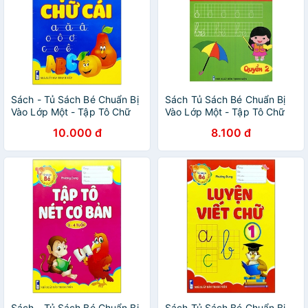
Sách - Tủ Sách Bé Chuẩn Bị
Sách Tủ Sách Bé Chuẩn Bị
Vào Lớp Một - Tập Tô Chữ
Vào Lớp Một - Tập Tô Chữ
Cái
Cái Theo Mẫu Chữ Viết
10.000 đ
8.100 đ
Trong Trường Tiểu Học
(Quyển 2)
Sách - Tủ Sách Bé Chuẩn Bị
Sách Tủ Sách Bé Chuẩn Bị