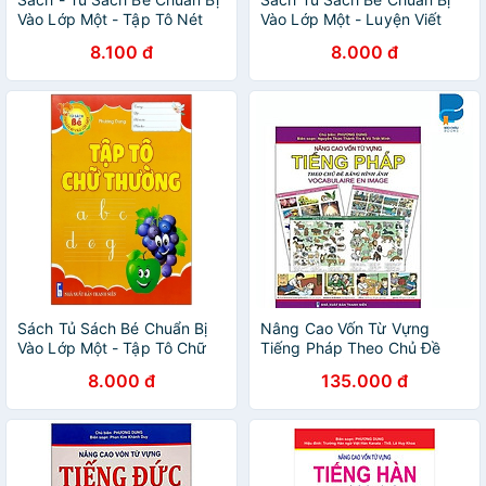
Vào Lớp Một - Tập Tô Nét
Vào Lớp Một - Luyện Viết
Cơ Bản (3-4 Tuổi)
Chữ 1
8.100 đ
8.000 đ
Sách Tủ Sách Bé Chuẩn Bị
Nâng Cao Vốn Từ Vựng
Vào Lớp Một - Tập Tô Chữ
Tiếng Pháp Theo Chủ Đề
Thường
Bằng Hình Ảnh (Tái Bản
8.000 đ
135.000 đ
2023)