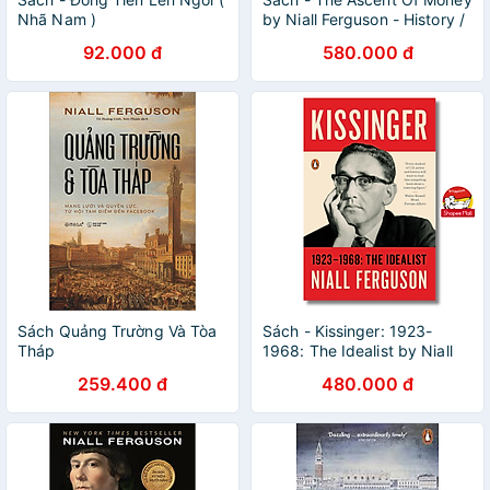
Nhã Nam )
by Niall Ferguson - History /
Economics / Finance
92.000 đ
580.000 đ
Nonfiction - English Book
Sách Quảng Trường Và Tòa
Sách - Kissinger: 1923-
Tháp
1968: The Idealist by Niall
Ferguson - Biography
259.400 đ
480.000 đ
/History /Nonfiction in
English