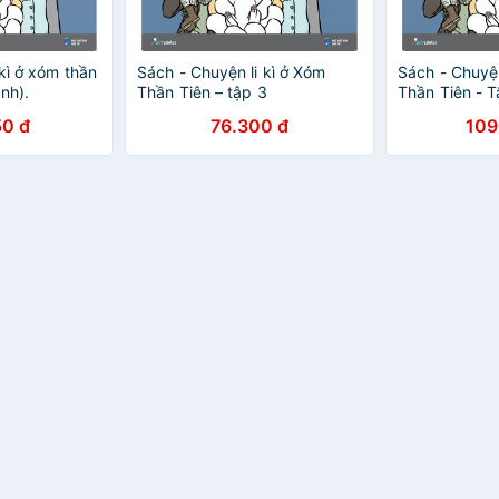
kì ở xóm thần
Sách - Chuyện li kì ở Xóm
Sách - Chuyệ
anh).
Thần Tiên – tập 3
Thần Tiên - T
50 đ
76.300 đ
109