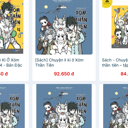
i Kì Ở Xóm
[Sách] Chuyện li kì ở Xóm
Sách - Chuyện
 4 - Bản Đặc
Thần Tiên
thần tiên – tậ
 Bookmark +
50 đ
92.650 đ
84
rk Cắt Hình