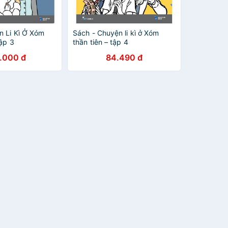
n Li Kì Ở Xóm
Sách - Chuyện li kì ở Xóm
ập 3
thần tiên – tập 4
.000 đ
84.490 đ