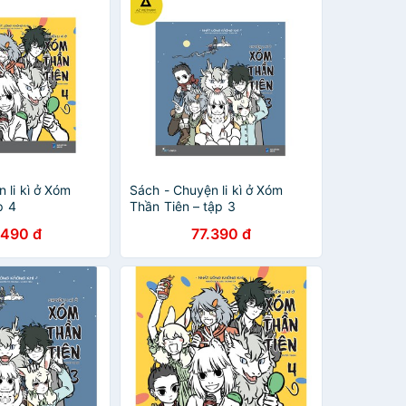
 li kì ở Xóm
Sách - Chuyện li kì ở Xóm
p 4
Thần Tiên – tập 3
.490 đ
77.390 đ