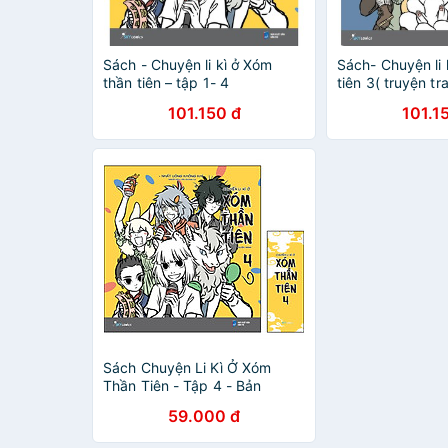
Sách - Chuyện li kì ở Xóm
Sách- Chuyện li 
thần tiên – tập 1- 4
tiên 3( truyện tr
101.150 đ
101.1
Sách Chuyện Li Kì Ở Xóm
Thần Tiên - Tập 4 - Bản
Thông Thường (Tặng Kèm: 1
59.000 đ
Bookmark Thường)