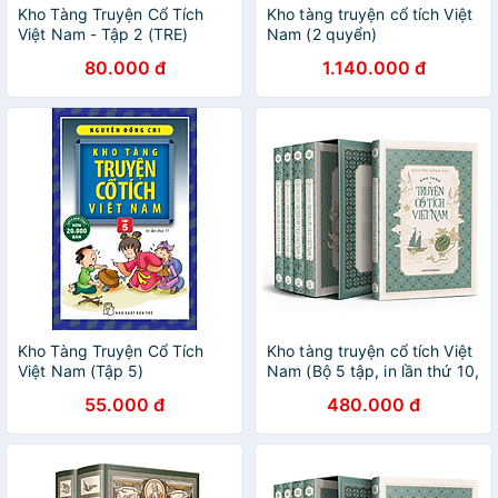
Kho Tàng Truyện Cổ Tích
Kho tàng truyện cổ tích Việt
Việt Nam - Tập 2 (TRE)
Nam (2 quyển)
80.000 đ
1.140.000 đ
Kho Tàng Truyện Cổ Tích
Kho tàng truyện cổ tích Việt
Việt Nam (Tập 5)
Nam (Bộ 5 tập, in lần thứ 10,
hiệu chỉnh đầy đủ theo bản
55.000 đ
480.000 đ
gốc, bao gồm 201 truyện
chính kèm phần nghiên cứu
và khảo dị)