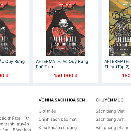
 Ác Quỷ Rừng
AFTERMATH: Ác Quỷ Rừng
AFTERMATH: 
Phế Tích
Thép (Tập 2)
00 đ
150.000 đ
150
VỀ NHÀ SÁCH HOA SEN
CHUYÊN MỤC
Giới thiệu
Sách tiếng Việt
ác thể loại. Từ
Chính sách bảo mật
Sách tiếng Anh
ện tranh, truyện
Điều khoản sử dụng
Văn phòng phẩm
niệm... Bằng khả