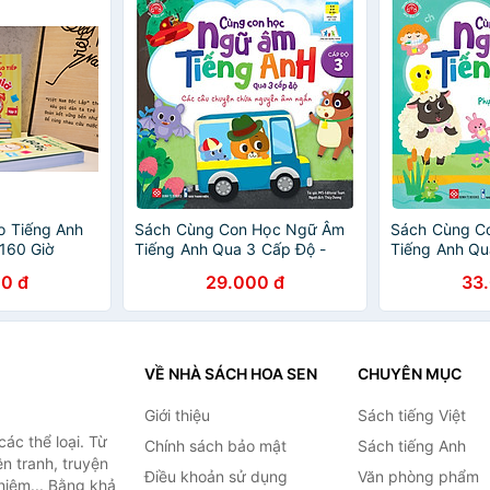
o Tiếng Anh
Sách Cùng Con Học Ngữ Âm
Sách Cùng C
 160 Giờ
Tiếng Anh Qua 3 Cấp Độ -
Tiếng Anh Qu
Các Câu Chuyện Chứa
Phụ Âm Ghép
0 đ
29.000 đ
33
Nguyên Âm Ngắn
VỀ NHÀ SÁCH HOA SEN
CHUYÊN MỤC
Giới thiệu
Sách tiếng Việt
ác thể loại. Từ
Chính sách bảo mật
Sách tiếng Anh
ện tranh, truyện
Điều khoản sử dụng
Văn phòng phẩm
niệm... Bằng khả