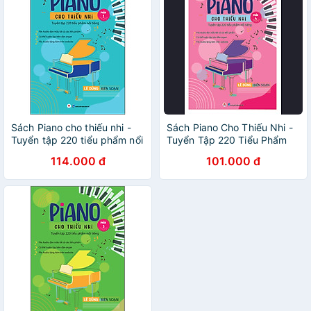
Sách Piano cho thiếu nhi -
Sách Piano Cho Thiếu Nhi -
Tuyển tập 220 tiểu phẩm nổi
Tuyển Tập 220 Tiểu Phẩm
tiếng (Phần 1) - File audio
Nổi Tiếng - Phần 4
114.000 đ
101.000 đ
đàn mẫu tất cả các tiểu
phẩm - Có thể luyện tập trên
đàn organ - File audio tặng
kèm trên website