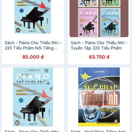
Sách - Piano Cho Thiếu Nhi -
Sách - Piano Cho Thiếu Nhi -
220 Tiểu Phẩm Nổi Tiếng -
Tuyển Tập 220 Tiểu Phẩm
Tập 4 - Lê Dũng - Kèm CD -
Nổi Tiếng (Combo 4 cuốn,
85.000 đ
63.750 đ
Bìa Mềm
Lẻ tùy chọn) - Thanh Hà
Books HCM
Sách - Piano Cho Thiếu Nhi -
Sách - Ngữ Pháp Tiếng Anh