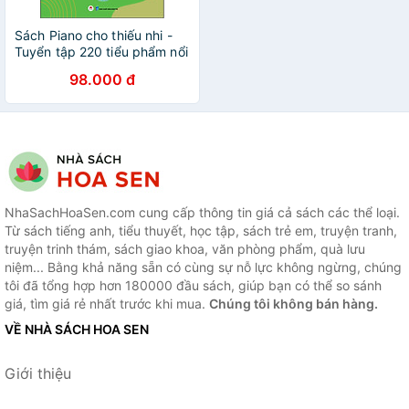
Sách Piano cho thiếu nhi -
Tuyển tập 220 tiểu phẩm nổi
tiếng (Phần 3) - File audio
98.000 đ
đàn mẫu tất cả các tiểu
phẩm - Có thể luyện tập trên
đàn organ - File audio tặng
kèm trên website
NhaSachHoaSen.com cung cấp thông tin giá cả sách các thể loại.
Từ sách tiếng anh, tiểu thuyết, học tập, sách trẻ em, truyện tranh,
truyện trinh thám, sách giao khoa, văn phòng phẩm, quà lưu
niệm... Bằng khả năng sẵn có cùng sự nỗ lực không ngừng, chúng
tôi đã tổng hợp hơn 180000 đầu sách, giúp bạn có thể so sánh
giá, tìm giá rẻ nhất trước khi mua.
Chúng tôi không bán hàng.
VỀ NHÀ SÁCH HOA SEN
Giới thiệu