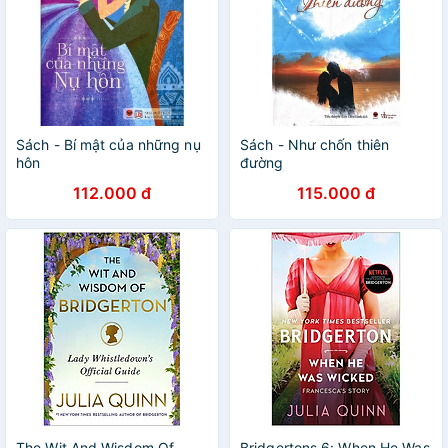
Sách - Bí mật của những nụ
Sách - Như chốn thiên
hôn
đường
112.000 đ
115.000 đ
The Wit And Wisdom Of
Bridgertons 6: When He Was