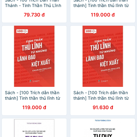
Thánh - Tinh Thần Thủ Lĩnh
thánh] Tinh thần thủ lĩnh từ
Từ Những Lãnh Đạo Kiệt
những lãnh đạo kiệt xuất
79.730 đ
119.000 đ
Xuất
[AZVietNam]
Sách - [100 Trích dẫn thần
Sách - [100 Trích dẫn thần
thánh] Tinh thần thủ lĩnh từ
thánh] Tinh thần thủ lĩnh từ
những lãnh đạo kiệt xuất
những lãnh đạo kiệt xuất
119.000 đ
91.630 đ
[AZVietNam]
[AZVietNam]