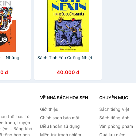
in - Những
Sách Tình Yêu Cuồng Nhiệt
a
0 đ
40.000 đ
VỀ NHÀ SÁCH HOA SEN
CHUYÊN MỤC
Giới thiệu
Sách tiếng Việt
ác thể loại. Từ
Chính sách bảo mật
Sách tiếng Anh
ện tranh, truyện
Điều khoản sử dụng
Văn phòng phẩm
niệm... Bằng khả
đã tổng hợp hơn
Miễn trừ trách nhiệm
Quà lưu niệm