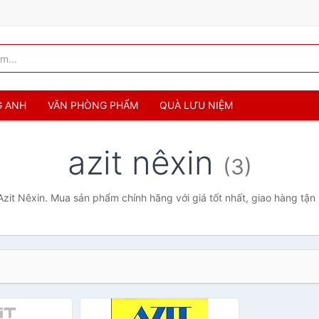
G ANH
VĂN PHÒNG PHẨM
QUÀ LƯU NIỆM
azit nêxin
(3)
Azit Nêxin. Mua sản phẩm chính hãng với giá tốt nhất, giao hàng tận