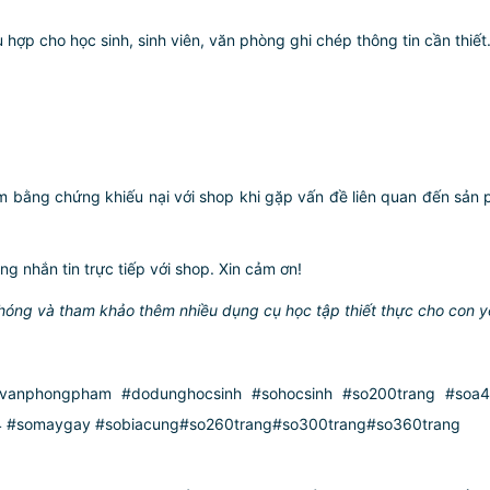
 hợp cho học sinh, sinh viên, văn phòng ghi chép thông tin cần thiết
àm bằng chứng khiếu nại với shop khi gặp vấn đề liên quan đến sản p
ng nhắn tin trực tiếp với shop. Xin cảm ơn!
hóng và tham khảo thêm nhiều dụng cụ học tập thiết thực cho con yê
anphongpham #dodunghocsinh #sohocsinh #so200trang #soa4
4 #somaygay #sobiacung#so260trang#so300trang#so360trang