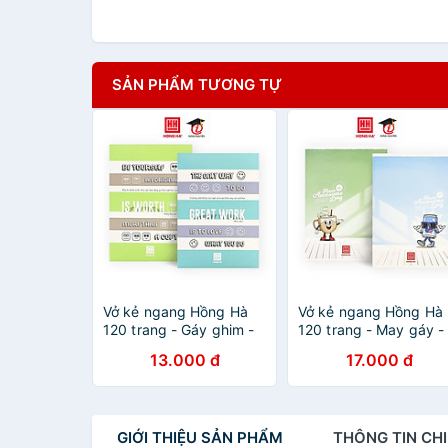
SẢN PHẨM TƯƠNG TỰ
Vở kẻ ngang Hồng Hà
Vở kẻ ngang Hồng Hà
120 trang - Gáy ghim -
120 trang - May gáy -
Study Be Yourseft 1463
Studh Moka 1461 định
13.000 đ
17.000 đ
định lượng 70 gm2 độ
lượng 70 m2 độ sáng
sáng 90-92 ISO Khổ vở
90-92 ISO Khổ vở 180
180 x 252 mm (Giao bìa
252 mm (Giao bìa ngẫ
ngẫu nhiên)
nhiên)
GIỚI THIỆU
SẢN PHẨM
THÔNG TIN
CHI