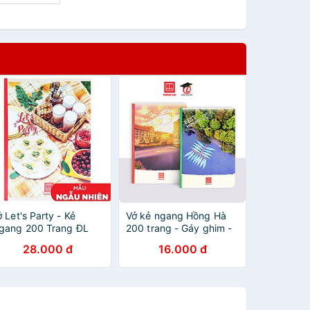
 Let's Party - Kẻ
Vở kẻ ngang Hồng Hà
gang 200 Trang ĐL
200 trang - Gáy ghim -
0g/m2 - Hồng Hà 1426
Sao Mai Best memories
28.000 đ
16.000 đ
Mẫu Màu Giao Ngẫu
1688 định lượng 55-
hiên)
57gm2 độ sáng 82-84
ISO (Giao bìa ngẫu
nhiên)