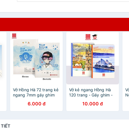
Vở Hồng Hà 72 trang kẻ
Vở kẻ ngang Hồng Hà
Vở
ngang 7mm gáy ghim
120 trang - Gáy ghim -
N
Sao mai Live Music
Sao Mai Best memories
7
6.000 đ
10.000 đ
1693 định lượng 55 -
1687 định lượng 55-
(
 x
57gsm độ trắng 84%
57gm2 độ sáng 82-84
N
u
ISO Khổ vở 170 x
ISO (Giao bìa ngẫu
240mm (khổ nhỏ)
nhiên)
 TIẾT