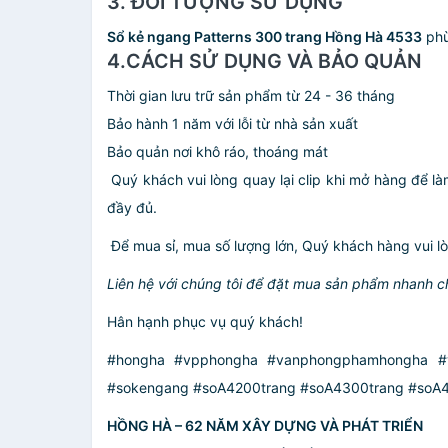
3. ĐỐI TƯỢNG SỬ DỤNG
Sổ kẻ ngang Patterns 300 trang Hồng Hà 4533
phù
4.CÁCH SỬ DỤNG VÀ BẢO QUẢN
Thời gian lưu trữ sản phẩm từ 24 - 36 tháng
Bảo hành 1 năm với lỗi từ nhà sản xuất
Bảo quản nơi khô ráo, thoáng mát
️ Quý khách vui lòng quay lại clip khi mở hàng để l
đầy đủ.
️ Để mua sỉ, mua số lượng lớn, Quý khách hàng vui lò
Liên hệ với chúng tôi để đặt mua sản phẩm nhanh c
Hân hạnh phục vụ quý khách!
#hongha #vpphongha #vanphongphamhongha #v
#sokengang #soA4200trang #soA4300trang #soA
HỒNG HÀ – 62 NĂM XÂY DỰNG VÀ PHÁT TRIỂN