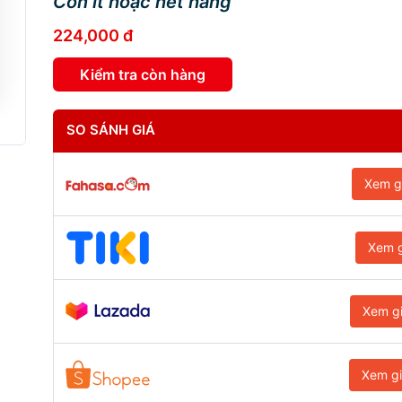
Còn ít hoặc hết hàng
224,000 đ
Kiểm tra còn hàng
SO SÁNH GIÁ
Xem g
Xem g
Xem g
Xem g