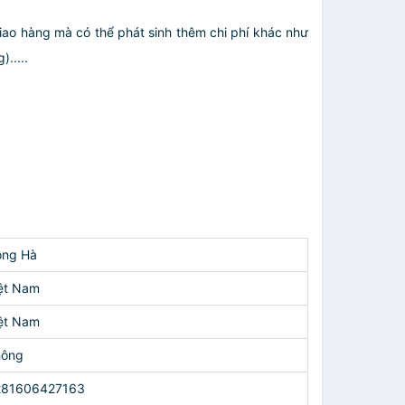
giao hàng mà có thể phát sinh thêm chi phí khác như
.....
ồng Hà
ệt Nam
ệt Nam
hông
281606427163