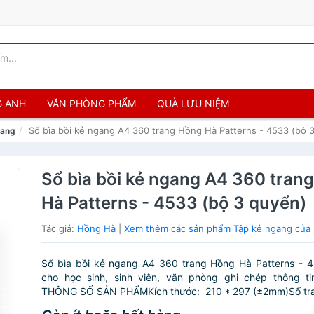
G ANH
VĂN PHÒNG PHẨM
QUÀ LƯU NIỆM
Sổ bìa bồi kẻ ngang A4 360 trang Hồng Hà Patterns - 4533 (bộ 
gang
Sổ bìa bồi kẻ ngang A4 360 tran
Hà Patterns - 4533 (bộ 3 quyển)
Tác giả:
Hồng Hà
|
Xem thêm các sản phẩm Tập kẻ ngang của
Sổ bìa bồi kẻ ngang A4 360 trang Hồng Hà Patterns - 
cho học sinh, sinh viên, văn phòng ghi chép thông tin
THÔNG SỐ SẢN PHẨMKích thước: 210 * 297 (±2mm)Số t