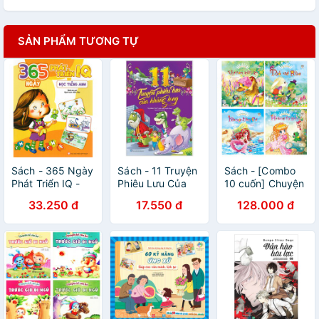
SẢN PHẨM TƯƠNG TỰ
Sách - 365 Ngày
Sách - 11 Truyện
Sách - [Combo
Phát Triển IQ -
Phiêu Lưu Của
10 cuốn] Chuyện
Học Tiếng Anh
Khủng Long
kể cho bé trước
33.250 đ
17.550 đ
128.000 đ
giờ đi ngủ - Ngày
xửa ngày xưa