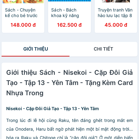
Sách - Chuyện
Sách - Bách
Truyện tranh Văn
kể cho bé trước
khoa kỹ năng
hào lưu lạc tập 8
giờ đi ngủ (Trọn
sống đa tương
- Tái bản 2021 -
148.000 đ
162.500 đ
45.000 đ
bộ 4 cuốn)
tác - 60 kỹ năng
Bungo Stray
ứng xử giúp con
Dogs
văn minh, lịch sự
GIỚI THIỆU
CHI TIẾT
Giới thiệu Sách - Nisekoi - Cặp Đôi Giả
Tạo - Tập 13 - Yên Tâm - Tặng Kèm Card
Nhựa Trong
Nisekoi - Cặp Đôi Giả Tạo - Tập 13 - Yên Tâm
Trong lúc đi lễ hội cùng Raku, tên đáng ghét trong mắt em
của Onodera, Haru bất ngờ phát hiện một bí mật động trời...
hóa ra Raku và Chitoge chỉ là “cặp đôi giả”! Ở một diễn biến