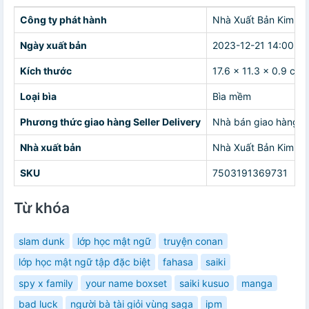
Công ty phát hành
Nhà Xuất Bản Kim Đ
Ngày xuất bản
2023-12-21 14:00:00
Kích thước
17.6 x 11.3 x 0.9 cm
Loại bìa
Bìa mềm
Phương thức giao hàng Seller Delivery
Nhà bán giao hàng c
Nhà xuất bản
Nhà Xuất Bản Kim Đ
SKU
7503191369731
Từ khóa
slam dunk
lớp học mật ngữ
truyện conan
lớp học mật ngữ tập đặc biệt
fahasa
saiki
spy x family
your name boxset
saiki kusuo
manga
bad luck
người bà tài giỏi vùng saga
ipm