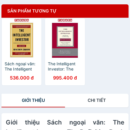
SẢN PHẨM TƯƠNG TỰ
Sách ngoại văn:
The Intelligent
The Intelligent
Investor: The
Investor Third
Classic Text on
536.000 đ
995.400 đ
Edition - The
Value Investing
Definitive Book
On Value
Investing
GIỚI THIỆU
CHI TIẾT
Giới thiệu Sách ngoại văn: The