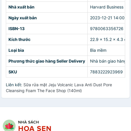
Nhà xuất bản
Harvard Business Pre
Ngày xuất bản
2023-12-21 14:00:00
ISBN-13
9780063356726
Kích thước
22.9 x 15.2 x 4.3 cm
Loại bìa
Bìa mềm
Phương thức giao hàng Seller Delivery
Nhà bán giao hàng c
SKU
7883222923969
Liên kết:
Sữa rửa mặt Jeju Volcanic Lava Anti Dust Pore
Cleansing Foam The Face Shop (140ml)