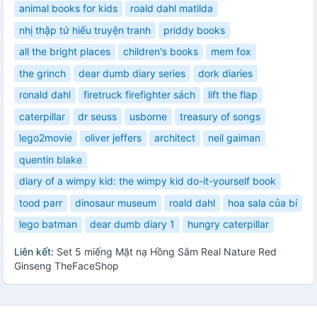
animal books for kids
roald dahl matilda
nhị thập tứ hiếu truyện tranh
priddy books
all the bright places
children's books
mem fox
the grinch
dear dumb diary series
dork diaries
ronald dahl
firetruck firefighter sách
lift the flap
caterpillar
dr seuss
usborne
treasury of songs
lego2movie
oliver jeffers
architect
neil gaiman
quentin blake
diary of a wimpy kid: the wimpy kid do-it-yourself book
tood parr
dinosaur museum
roald dahl
hoa sala của bí
lego batman
dear dumb diary 1
hungry caterpillar
Liên kết:
Set 5 miếng Mặt nạ Hồng Sâm Real Nature Red
Ginseng TheFaceShop