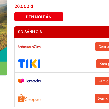
26,000 đ
ĐẾN NƠI BÁN
SO SÁNH GIÁ
Xem g
Xem g
Xem g
Xem g