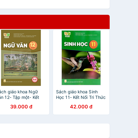
ách giáo khoa Ngữ
Sách giáo khoa Sinh
ăn 12- Tập một- Kết
Học 11- Kết Nối Tri Thức
ối Tri Thức Với Cuộc
Với Cuộc Sống (Kèm
39.000 đ
42.000 đ
ống (Kèm Nilon bọc
Nilon bọc Sách)
ách)