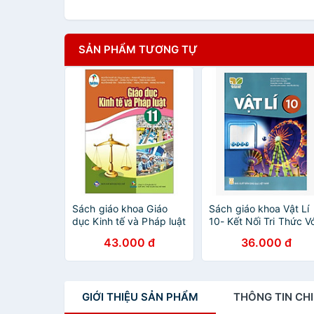
SẢN PHẨM TƯƠNG TỰ
Sách giáo khoa Giáo
Sách giáo khoa Vật Lí
dục Kinh tế và Pháp luật
10- Kết Nối Tri Thức Vớ
11- Cánh Diều (Kèm
Cuộc Sống (Kèm Nilon
43.000 đ
36.000 đ
Nilon bọc Sách)
bọc Sách)
GIỚI THIỆU
SẢN PHẨM
THÔNG TIN
CHI