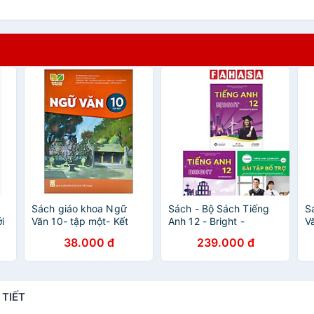
Sách giáo khoa Ngữ
Sách - Bộ Sách Tiếng
S
i
Văn 10- tập một- Kết
Anh 12 - Bright -
V
Nối Tri Thức Với Cuộc
Student's Book +
N
38.000 đ
239.000 đ
Sống (Kèm Nilon bọc
Workbook + Bài Tập Bổ
S
Sách)
Trợ (Bộ 3 Cuốn)
S
 TIẾT