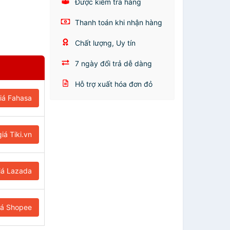
Được kiểm tra hàng
Thanh toán khi nhận hàng
Chất lượng, Uy tín
7 ngày đổi trả dễ dàng
Hỗ trợ xuất hóa đơn đỏ
iá Fahasa
iá Tiki.vn
iá Lazada
iá Shopee