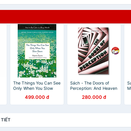
The Things You Can See
Sách - The Doors of
S
Only When You Slow
Perception: And Heaven
Ma
ỗ
Down: How to Be Calm
and Hell by Aldous
E
499.000 đ
280.000 đ
in a Busy World
Huxley | Psychology
R
English Book
 TIẾT