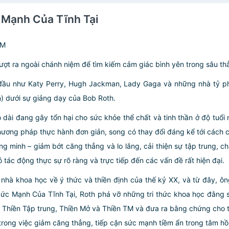
c Mạnh Của Tĩnh Tại
TM
vượt ra ngoài chánh niệm để tìm kiếm cảm giác bình yên trong sâu t
g đầu như Katy Perry, Hugh Jackman, Lady Gaga và những nhà tỷ phú
) dưới sự giảng dạy của Bob Roth.
 dài đang gây tổn hại cho sức khỏe thể chất và tinh thần ở độ tuổ
hương pháp thực hành đơn giản, song có thay đổi đáng kể tới cách 
g minh – giảm bớt căng thẳng và lo lắng, cải thiện sự tập trung, c
ó tác động thực sự rõ ràng và trực tiếp đến các vấn đề rất hiện đại.
nhà khoa học về ý thức và thiền định của thế kỷ XX, và từ đây, ông
 Sức Mạnh Của Tĩnh Tại, Roth phá vỡ những tri thức khoa học đằng 
u: Thiền Tập trung, Thiền Mở và Thiền TM và đưa ra bằng chứng cho th
 trong việc giảm căng thẳng, tiếp cận sức mạnh tiềm ẩn trong tâm h