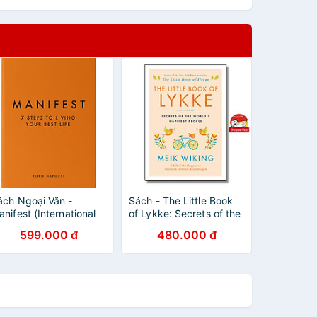
ách Ngoại Văn -
Sách - The Little Book
nifest (International
of Lykke: Secrets of the
dition) Hardcover (by
World's Happiest People
599.000 đ
480.000 đ
oxie Nafousi (Author))
(The Happiness Institute
Series) by Meik Wiking