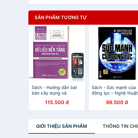
SẢN PHẨM TƯƠNG TỰ
Sách - Hướng dẫn bài
Sách - Sức mạnh của
bản xây dựng và
động lực – Nghệ thuật
chuyển đổi dữ liệu nền
vượt lên những cám d
115.500 đ
99.500 đ
tảng doanh nghiệp
của cuộc sống
thành tiền
GIỚI THIỆU
SẢN PHẨM
THÔNG TIN
CHI