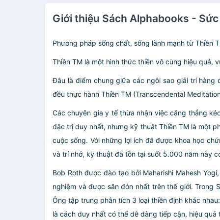
Giới thiệu Sách Alphabooks - Sứ
Phương pháp sống chất, sống lành mạnh từ Thiền 
Thiền TM là một hình thức thiền vô cùng hiệu quả, 
Đâu là điểm chung giữa các ngôi sao giải trí hàn
đều thực hành Thiền TM (Transcendental Meditation
Các chuyên gia y tế thừa nhận việc căng thẳng kéo
đặc trị duy nhất, nhưng kỹ thuật Thiền TM là một p
cuộc sống. Với những lợi ích đã được khoa học chứn
và trí nhớ, kỹ thuật đã tồn tại suốt 5.000 năm này c
Bob Roth được đào tạo bởi Maharishi Mahesh Yogi, 
nghiệm và được săn đón nhất trên thế giới. Trong
Ông tập trung phân tích 3 loại thiền định khác nha
là cách duy nhất có thể dễ dàng tiếp cận, hiệu quả