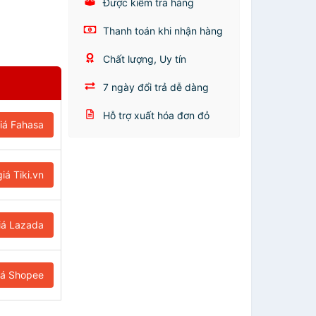
Được kiểm tra hàng
Thanh toán khi nhận hàng
Chất lượng, Uy tín
7 ngày đổi trả dễ dàng
Hỗ trợ xuất hóa đơn đỏ
iá Fahasa
iá Tiki.vn
iá Lazada
iá Shopee