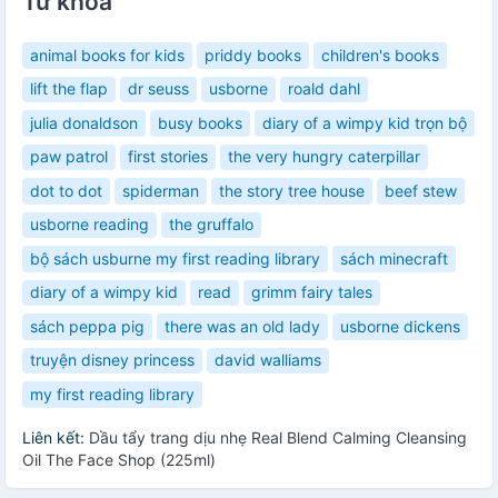
Từ khóa
animal books for kids
priddy books
children's books
lift the flap
dr seuss
usborne
roald dahl
julia donaldson
busy books
diary of a wimpy kid trọn bộ
paw patrol
first stories
the very hungry caterpillar
dot to dot
spiderman
the story tree house
beef stew
usborne reading
the gruffalo
bộ sách usburne my first reading library
sách minecraft
diary of a wimpy kid
read
grimm fairy tales
sách peppa pig
there was an old lady
usborne dickens
truyện disney princess
david walliams
my first reading library
Liên kết:
Dầu tẩy trang dịu nhẹ Real Blend Calming Cleansing
Oil The Face Shop (225ml)