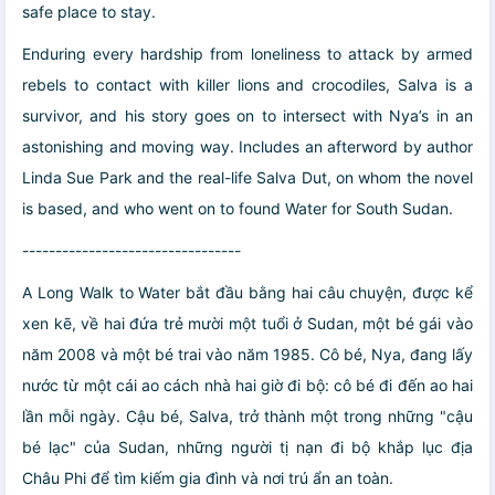
safe place to stay.
Enduring every hardship from loneliness to attack by armed
rebels to contact with killer lions and crocodiles, Salva is a
survivor, and his story goes on to intersect with Nya’s in an
astonishing and moving way. Includes an afterword by author
Linda Sue Park and the real-life Salva Dut, on whom the novel
is based, and who went on to found Water for South Sudan.
---------------------------------
A Long Walk to Water bắt đầu bằng hai câu chuyện, được kể
xen kẽ, về hai đứa trẻ mười một tuổi ở Sudan, một bé gái vào
năm 2008 và một bé trai vào năm 1985. Cô bé, Nya, đang lấy
nước từ một cái ao cách nhà hai giờ đi bộ: cô bé đi đến ao hai
lần mỗi ngày. Cậu bé, Salva, trở thành một trong những "cậu
bé lạc" của Sudan, những người tị nạn đi bộ khắp lục địa
Châu Phi để tìm kiếm gia đình và nơi trú ẩn an toàn.