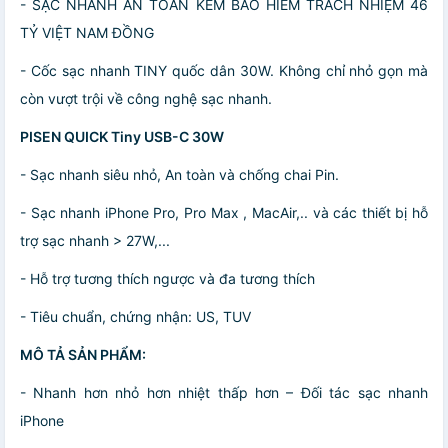
- SẠC NHANH AN TOÀN KÈM BẢO HIỂM TRÁCH NHIỆM 46
TỶ VIỆT NAM ĐỒNG
- Cốc sạc nhanh TINY quốc dân 30W. Không chỉ nhỏ gọn mà
còn vượt trội về công nghệ sạc nhanh.
PISEN QUICK Tiny USB-C 30W
- Sạc nhanh siêu nhỏ, An toàn và chống chai Pin.
- Sạc nhanh iPhone Pro, Pro Max , MacAir,.. và các thiết bị hỗ
trợ sạc nhanh > 27W,...
- Hỗ trợ tương thích ngược và đa tương thích
- Tiêu chuẩn, chứng nhận: US, TUV
MÔ TẢ SẢN PHẨM:
- Nhanh hơn nhỏ hơn nhiệt thấp hơn – Đối tác sạc nhanh
iPhone