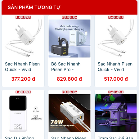
SẢN PHẨM TƯƠNG TỰ
Sạc Nhanh Pisen
Bộ Sạc Nhanh
Sạc Nhanh Pisen
Quick - Vivid
Pisen Pro -
Quick - Vivid
30W 1C1A GaN
GaNUltra 65W
GaN 1C1A 30W -
377.200 đ
829.800 đ
517.000 đ
2C1A - Pisen
Pisen CL1200
CC1200
Sạc Dự Phòng
Sạc Nhanh Pisen
Trạm Sạc Để Bàn