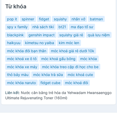
Từ khóa
pop it
spinner
fidget
squishy
nhãn vở
batman
spy x family
nhà sách tiki
bt21
ma đạo tổ sư
blackpink
genshin impact
squishy giá rẻ
quà lưu niệm
haikyuu
kimetsu no yaiba
kim móc len
móc khóa đôi bạn thân
móc khoá giá rẻ dưới 10k
móc khoá xe ô tô
móc khoá gấu bông
móc khóa
móc khóa xe máy
móc khóa treo cặp đi học cho be
thỏ bảy màu
móc khóa trà sữa
móc khoá cute
móc khóa naruto
fidget cube
móc khoá đôi
Liên kết:
Nước cân bằng trẻ hóa da Yehwadam Hwansaenggo
Ultimate Rejuvenating Toner (160ml)