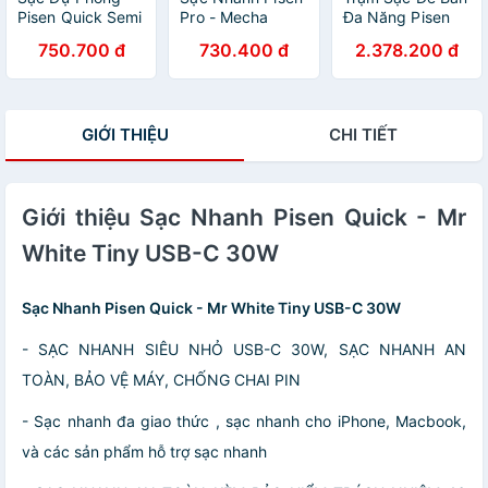
Pisen Quick Semi
Pro - Mecha
Đa Năng Pisen
- Mirror 22.5W
GaNUltra 70W
Pro - EVA Destop
750.700 đ
730.400 đ
2.378.200 đ
20000mAh - Màu
2C1A
MagStation
Trắng
(Standby 65W)
GaNUltra - Pisen
CC1200
GIỚI THIỆU
CHI TIẾT
Giới thiệu Sạc Nhanh Pisen Quick - Mr
White Tiny USB-C 30W
Sạc Nhanh Pisen Quick - Mr White Tiny USB-C 30W
- SẠC NHANH SIÊU NHỎ USB-C 30W, SẠC NHANH AN
TOÀN, BẢO VỆ MÁY, CHỐNG CHAI PIN
- Sạc nhanh đa giao thức , sạc nhanh cho iPhone, Macbook,
và các sản phẩm hỗ trợ sạc nhanh