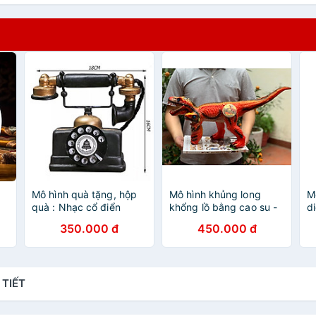
Mô hình quà tặng, hộp
Mô hình khủng long
M
quà : Nhạc cổ điển
khổng lồ bằng cao su -
d
Mẫu 4
Y
350.000 đ
450.000 đ
H
 TIẾT