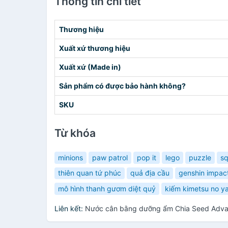
Thông tin chi tiết
Thương hiệu
Xuất xứ thương hiệu
Xuất xứ (Made in)
Sản phẩm có được bảo hành không?
SKU
Từ khóa
minions
paw patrol
pop it
lego
puzzle
sq
thiên quan tứ phúc
quả địa cầu
genshin impac
mô hình thanh gươm diệt quỷ
kiếm kimetsu no y
Liên kết:
Nước cân bằng dưỡng ẩm Chia Seed Adva