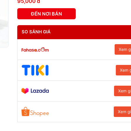
95,000 đ
ĐẾN NƠI BÁN
SO SÁNH GIÁ
Xem g
Xem g
Xem g
Xem g