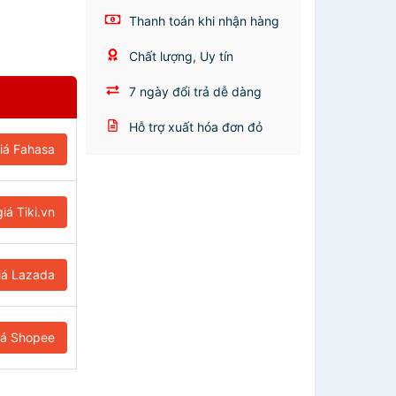
Thanh toán khi nhận hàng
Chất lượng, Uy tín
7 ngày đổi trả dễ dàng
Hỗ trợ xuất hóa đơn đỏ
iá Fahasa
iá Tiki.vn
iá Lazada
iá Shopee