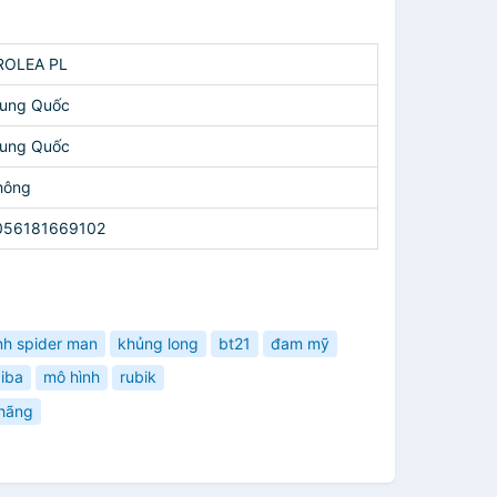
ROLEA PL
rung Quốc
rung Quốc
hông
056181669102
nh spider man
khủng long
bt21
đam mỹ
aiba
mô hình
rubik
 hãng