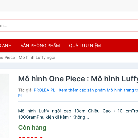
G ANH
VĂN PHÒNG PHẨM
QUÀ LƯU NIỆM
e Piece : Mô hình Luffy ngồi
Mô hình One Piece : Mô hình Luff
Tác giả:
PROLEA PL
|
Xem thêm các sản phẩm Mô hình trang t
PL
Mô hình Luffy ngồi cao 10cm Chiều Cao : 10 cmTr
100GramPhụ kiện đi kèm : Không...
Còn hàng