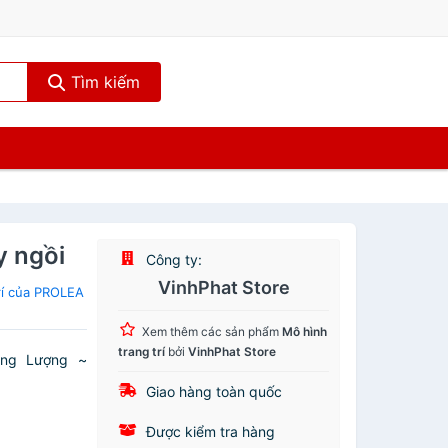
Tìm kiếm
y ngồi
Công ty:
VinhPhat Store
rí của PROLEA
Xem thêm các sản phẩm
Mô hình
trang trí
bởi
VinhPhat Store
ọng Lượng ~
Giao hàng toàn quốc
Được kiểm tra hàng