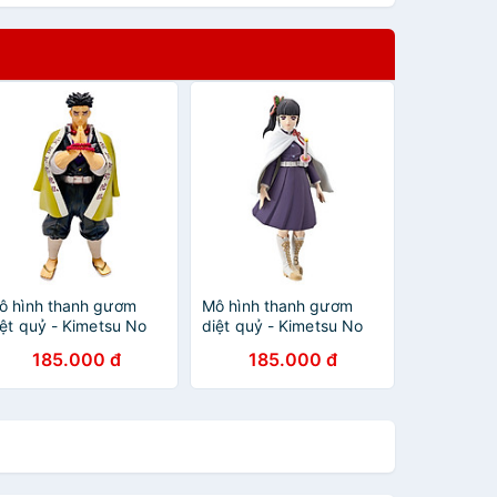
ô hình thanh gươm
Mô hình thanh gươm
iệt quỷ - Kimetsu No
diệt quỷ - Kimetsu No
aiba : Nham Trụ
Yaiba : Tsuyuri Kanao
185.000 đ
185.000 đ
imejima Gyoumei