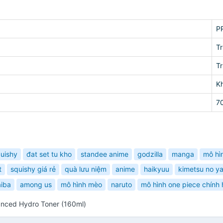
P
T
T
K
7
uishy
đat set tu kho
standee anime
godzilla
manga
mô hì
t
squishy giá rẻ
quà lưu niệm
anime
haikyuu
kimetsu no y
aiba
among us
mô hình mèo
naruto
mô hình one piece chính
nced Hydro Toner (160ml)