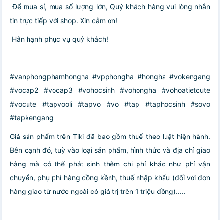
️ Để mua sỉ, mua số lượng lớn, Quý khách hàng vui lòng nhắn
tin trực tiếp với shop. Xin cảm ơn!
️ Hân hạnh phục vụ quý khách!
#vanphongphamhongha #vpphongha #hongha #vokengang
#vocap2 #vocap3 #vohocsinh #vohongha #vohoatietcute
#vocute #tapvooli #tapvo #vo #tap #taphocsinh #sovo
#tapkengang
Giá sản phẩm trên Tiki đã bao gồm thuế theo luật hiện hành.
Bên cạnh đó, tuỳ vào loại sản phẩm, hình thức và địa chỉ giao
hàng mà có thể phát sinh thêm chi phí khác như phí vận
chuyển, phụ phí hàng cồng kềnh, thuế nhập khẩu (đối với đơn
hàng giao từ nước ngoài có giá trị trên 1 triệu đồng).....