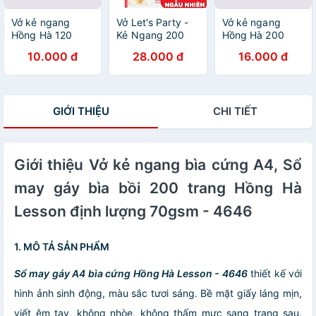
Vở kẻ ngang
Vở Let's Party -
Vở kẻ ngang
Hồng Hà 120
Kẻ Ngang 200
Hồng Hà 200
trang - Gáy ghim
Trang ĐL 70g/m2
trang - Gáy ghim
10.000 đ
28.000 đ
16.000 đ
- Sao Mai Best
- Hồng Hà 1426
- Sao Mai Best
memories 1687
(Mẫu Màu Giao
memories 1688
định lượng 55-
Ngẫu Nhiên)
định lượng 55-
57gm2 độ sáng
57gm2 độ sáng
GIỚI THIỆU
CHI TIẾT
82-84 ISO (Giao
82-84 ISO (Giao
bìa ngẫu nhiên)
bìa ngẫu nhiên)
Giới thiệu Vở kẻ ngang bìa cứng A4, Sổ
may gáy bìa bồi 200 trang Hồng Hà
Lesson định lượng 70gsm - 4646
1. MÔ TẢ SẢN PHẨM
Sổ may gáy A4 bìa cứng Hồng Hà Lesson - 4646
thiết kế với
hình ảnh sinh động, màu sắc tươi sáng. Bề mặt giấy láng mịn,
viết êm tay, không nhòe, không thấm mực sang trang sau.